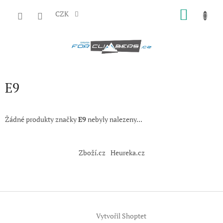
Přejít
NÁKU
na
CZK
obsah
KOŠÍK
E9
Žádné produkty značky
E9
nebyly nalezeny...
Z
á
Zboží.cz
Heureka.cz
p
a
t
í
Vytvořil Shoptet