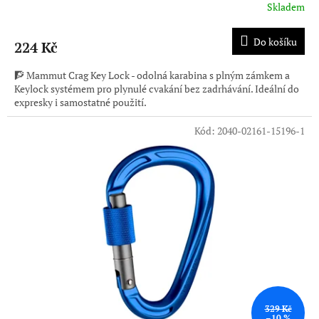
Skladem
Do košíku
224 Kč
🧗 Mammut Crag Key Lock - odolná karabina s plným zámkem a
Keylock systémem pro plynulé cvakání bez zadrhávání. Ideální do
expresky i samostatné použití.
Kód:
2040-02161-15196-1
329 Kč
–10 %