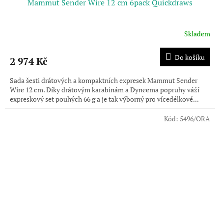
Mammut Sender Wire 12 cm 6pack Quickdraws
Skladem
Do košíku
2 974 Kč
Sada šesti drátových a kompaktních expresek Mammut Sender
Wire 12 cm. Díky drátovým karabinám a Dyneema popruhy váží
expreskový set pouhých 66 g a je tak výborný pro vícedélkové...
Kód:
5496/ORA