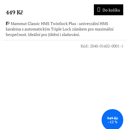
Do košíku
449 Kč
🧗 Mammut Classic HMS Twistlock Plus - univerzální HMS
karabina s automatickým Triple Lock zámkem pro maximální
bezpečnost. Ideální pro jištění i slaňování.
Kód:
2040-01602-0001-1
949 Kč
–12 %