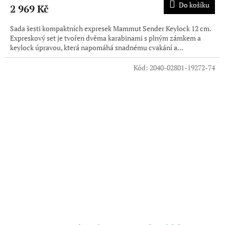
Do košíku
2 969 Kč
Sada šesti kompaktních expresek Mammut Sender Keylock 12 cm.
Expreskový set je tvořen dvěma karabinami s plným zámkem a
keylock úpravou, která napomáhá snadnému cvakání a...
Kód:
2040-02801-19272-74