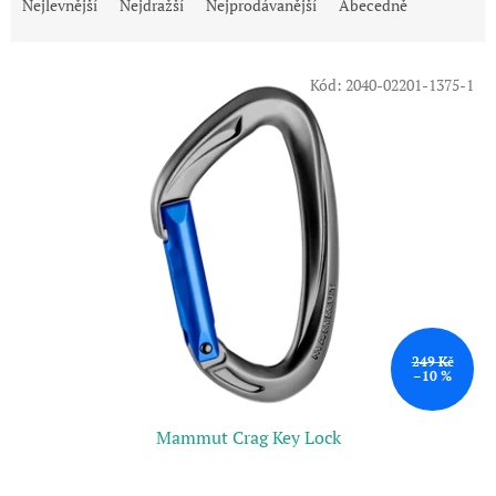
a
Nejlevnější
Nejdražší
Nejprodávanější
Abecedně
z
e
V
n
Kód:
2040-02201-1375-1
ý
í
p
p
i
r
s
o
p
d
r
u
o
k
d
t
u
ů
k
t
ů
249 Kč
–10 %
Mammut Crag Key Lock