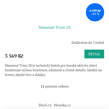
4 199 Kč
–15 %
Mammut Trion 28
Dodáváme do 2 týdnů
DETAIL
3 569 Kč
Mammut Trion 28 je technický batoh pro horské aktivity, který
kombinuje nízkou hmotnost, odolnost a chytré detaily. Ideální na
lezení, alpské túry a skialpy.
11
položek celkem
O
v
l
Z
á
á
Zboží.cz
Heureka.cz
d
p