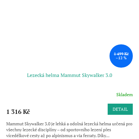
1 499 Kč
–12 %
Lezecká helma Mammut Skywalker 3.0
Skladem
DETAIL
1 316 Kč
Mammut Skywalker 3.0 je lehká a odolná lezecká helma určená pro
všechny lezecké disciplíny – od sportovního lezení přes
vícedélkové cesty až po alpinismus a via ferraty. Díky...