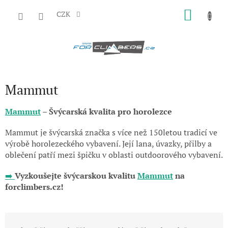
Přejít
NÁKU
na
CZK
obsah
KOŠÍK
Mammut
Mammut
– Švýcarská kvalita pro horolezce
Mammut je švýcarská značka s více než 150letou tradicí ve
výrobě horolezeckého vybavení. Její lana, úvazky, přilby a
oblečení patří mezi špičku v oblasti outdoorového vybavení.
➡️
Vyzkoušejte švýcarskou kvalitu
Mammut
na
forclimbers.cz!
Ř