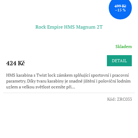
499 Kč
–15 %
Rock Empire HMS Magnum 2T
Skladem
Průměrné
hodnocení
produktu
DETAIL
424 Kč
je
3,0
HMS karabina s Twist lock zámkem splňující sportovní i pracovní
z
parametry. Díky tvaru karabiny je snadné jištění i poloviční lodním
5
uzlem a velkou světlost oceníte při...
hvězdiček.
Kód:
ZRC033