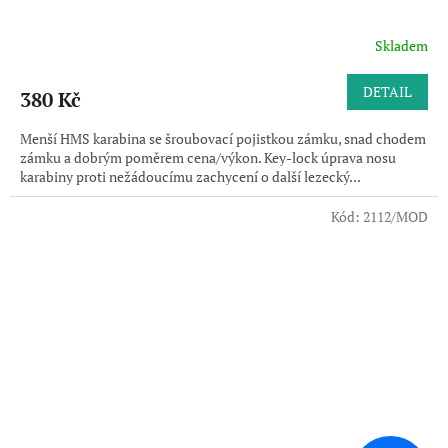
Skladem
DETAIL
380 Kč
Menší HMS karabina se šroubovací pojistkou zámku, snad chodem
zámku a dobrým poměrem cena/výkon. Key-lock úprava nosu
karabiny proti nežádoucímu zachycení o další lezecký...
Kód:
2112/MOD