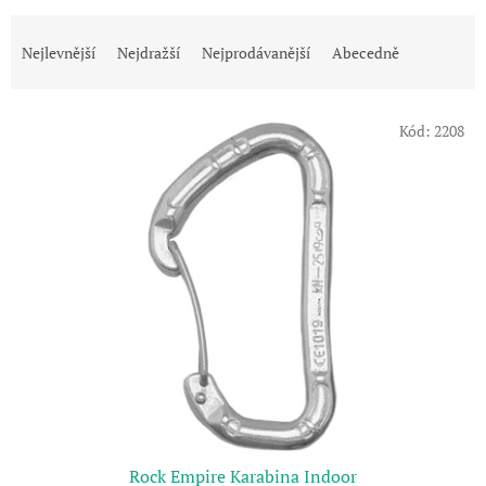
Ř
a
Nejlevnější
Nejdražší
Nejprodávanější
Abecedně
z
e
V
n
Kód:
2208
ý
í
p
p
i
r
s
o
p
d
r
u
o
k
d
t
u
ů
k
t
ů
Rock Empire Karabina Indoor