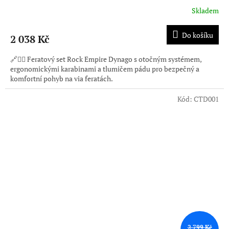
Skladem
Do košíku
2 038 Kč
🔗🧗‍♂️ Feratový set Rock Empire Dynago s otočným systémem,
ergonomickými karabinami a tlumičem pádu pro bezpečný a
komfortní pohyb na via feratách.
Kód:
CTD001
2 799 Kč