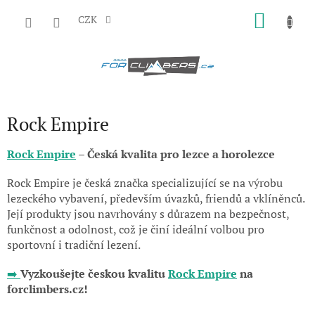
Přejít
NÁKU
na
CZK
obsah
KOŠÍK
Rock Empire
Rock Empire
– Česká kvalita pro lezce a horolezce
Rock Empire je česká značka specializující se na výrobu
lezeckého vybavení, především úvazků, friendů a vklíněnců.
Její produkty jsou navrhovány s důrazem na bezpečnost,
funkčnost a odolnost, což je činí ideální volbou pro
sportovní i tradiční lezení.
➡️
Vyzkoušejte českou kvalitu
Rock Empire
na
forclimbers.cz!