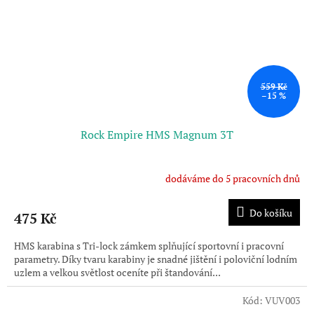
559 Kč
–15 %
Rock Empire HMS Magnum 3T
dodáváme do 5 pracovních dnů
Do košíku
475 Kč
HMS karabina s Tri-lock zámkem splňující sportovní i pracovní
parametry. Díky tvaru karabiny je snadné jištění i poloviční lodním
uzlem a velkou světlost oceníte při štandování...
Kód:
VUV003