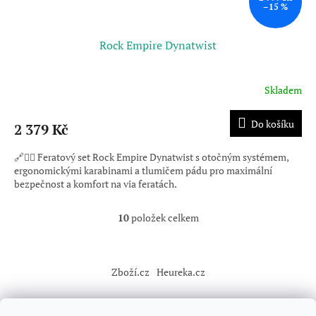
–15 %
Rock Empire Dynatwist
Skladem
Do košíku
2 379 Kč
🔗🧗‍♂️ Feratový set Rock Empire Dynatwist s otočným systémem,
ergonomickými karabinami a tlumičem pádu pro maximální
bezpečnost a komfort na via feratách.
10
položek celkem
O
v
l
Z
á
á
Zboží.cz
Heureka.cz
d
p
a
a
c
t