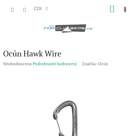
Přejít
NÁKU
na
CZK
obsah
KOŠÍK
Ocún Hawk Wire
Průměrné
Neohodnoceno
Podrobnosti hodnocení
Značka:
Ocún
hodnocení
produktu
je
0,0
z
5
hvězdiček.