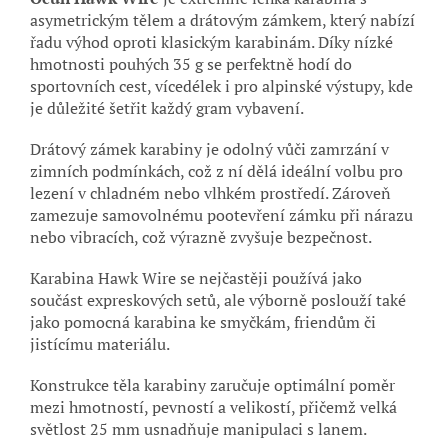
asymetrickým tělem a drátovým zámkem, který nabízí
řadu výhod oproti klasickým karabinám. Díky nízké
hmotnosti pouhých 35 g se perfektně hodí do
sportovních cest, vícedélek i pro alpinské výstupy, kde
je důležité šetřit každý gram vybavení.
Drátový zámek karabiny je odolný vůči zamrzání v
zimních podmínkách, což z ní dělá ideální volbu pro
lezení v chladném nebo vlhkém prostředí. Zároveň
zamezuje samovolnému pootevření zámku při nárazu
nebo vibracích, což výrazně zvyšuje bezpečnost.
Karabina Hawk Wire se nejčastěji používá jako
součást expreskových setů, ale výborně poslouží také
jako pomocná karabina ke smyčkám, friendům či
jistícímu materiálu.
Konstrukce těla karabiny zaručuje optimální poměr
mezi hmotností, pevností a velikostí, přičemž velká
světlost 25 mm usnadňuje manipulaci s lanem.