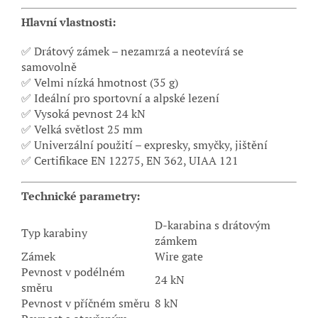
Hlavní vlastnosti:
✅ Drátový zámek – nezamrzá a neotevírá se
samovolně
✅ Velmi nízká hmotnost (35 g)
✅ Ideální pro sportovní a alpské lezení
✅ Vysoká pevnost 24 kN
✅ Velká světlost 25 mm
✅ Univerzální použití – expresky, smyčky, jištění
✅ Certifikace EN 12275, EN 362, UIAA 121
Technické parametry:
D-karabina s drátovým
Typ karabiny
zámkem
Zámek
Wire gate
Pevnost v podélném
24 kN
směru
Pevnost v příčném směru
8 kN