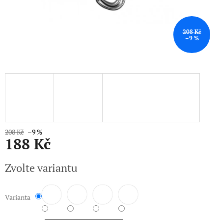
208 Kč
–9 %
208 Kč
–9 %
188 Kč
Měrná
Zvolte variantu
cena:
Varianta