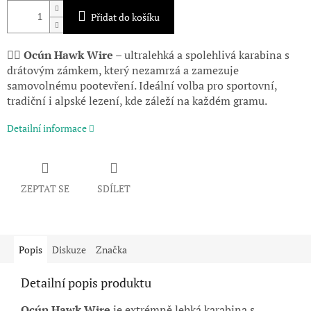
Přidat do košíku
🧗‍♂️
Ocún Hawk Wire –
ultralehká a spolehlivá karabina s
drátovým zámkem, který nezamrzá a zamezuje
samovolnému pootevření. Ideální volba pro sportovní,
tradiční i alpské lezení, kde záleží na každém gramu.
Detailní informace
ZEPTAT SE
SDÍLET
Popis
Diskuze
Značka
Detailní popis produktu
Ocún Hawk Wire
je extrémně lehká karabina s