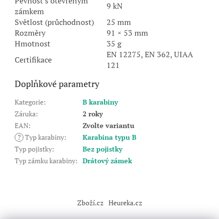
Pevnost s otevřeným
9 kN
zámkem
Světlost (průchodnost)
25 mm
Rozměry
91 × 53 mm
Hmotnost
35 g
EN 12275, EN 362, UIAA
Certifikace
121
Doplňkové parametry
Kategorie
:
B karabiny
Záruka
:
2 roky
EAN
:
Zvolte variantu
?
Typ karabiny
:
Karabina typu B
Typ pojistky
:
Bez pojistky
Typ zámku karabiny
:
Drátový zámek
Z
á
Zboží.cz
Heureka.cz
p