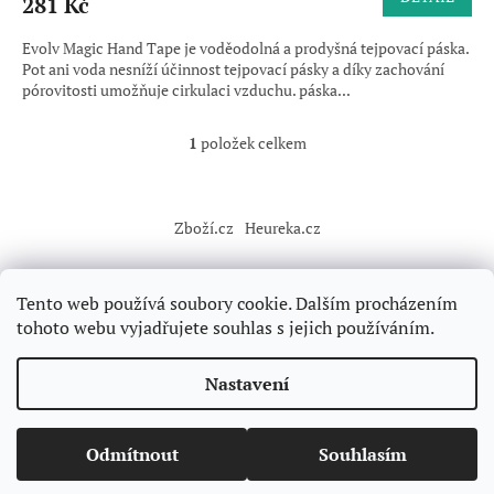
281 Kč
Evolv Magic Hand Tape je voděodolná a prodyšná tejpovací páska.
Pot ani voda nesníží účinnost tejpovací pásky a díky zachování
pórovitosti umožňuje cirkulaci vzduchu. páska...
1
položek celkem
O
v
l
Z
á
á
Zboží.cz
Heureka.cz
d
p
a
a
c
t
í
Tento web používá soubory cookie. Dalším procházením
í
p
tohoto webu vyjadřujete souhlas s jejich používáním.
r
v
Vytvořil Shoptet
k
Nastavení
y
v
Copyright 2026
Forclimbers
. Všechna práva vyhrazena.
Upravit
ý
Odmítnout
Souhlasím
nastavení cookies
p
i