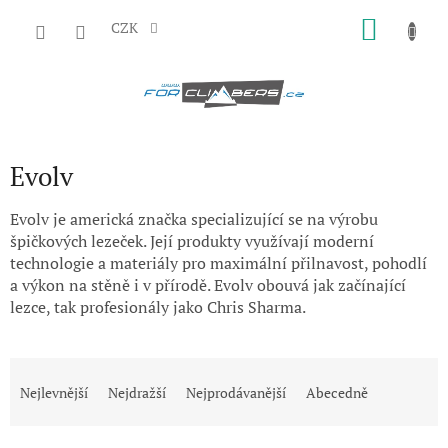
Přejít
NÁKU
na
CZK
obsah
KOŠÍK
Evolv
Evolv je americká značka specializující se na výrobu
špičkových lezeček. Její produkty využívají moderní
technologie a materiály pro maximální přilnavost, pohodlí
a výkon na stěně i v přírodě. Evolv obouvá jak začínající
lezce, tak profesionály jako Chris Sharma.
Ř
a
Nejlevnější
Nejdražší
Nejprodávanější
Abecedně
z
e