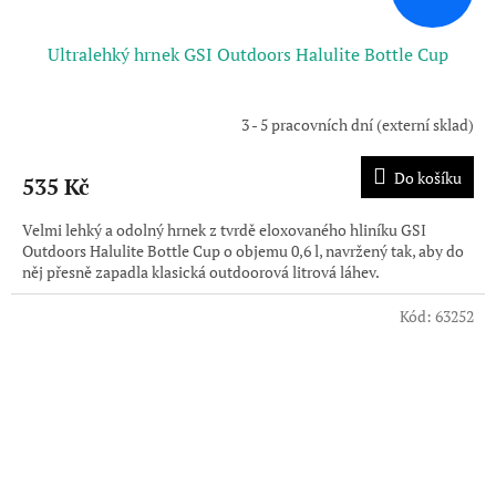
Ultralehký hrnek GSI Outdoors Halulite Bottle Cup
3 - 5 pracovních dní (externí sklad)
Do košíku
535 Kč
Velmi lehký a odolný hrnek z tvrdě eloxovaného hliníku GSI
Outdoors Halulite Bottle Cup o objemu 0,6 l, navržený tak, aby do
něj přesně zapadla klasická outdoorová litrová láhev.
Kód:
63252