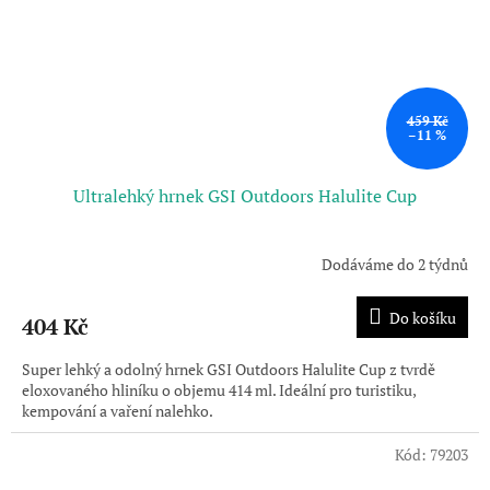
459 Kč
–11 %
Ultralehký hrnek GSI Outdoors Halulite Cup
Dodáváme do 2 týdnů
Do košíku
404 Kč
Super lehký a odolný hrnek GSI Outdoors Halulite Cup z tvrdě
eloxovaného hliníku o objemu 414 ml. Ideální pro turistiku,
kempování a vaření nalehko.
Kód:
79203