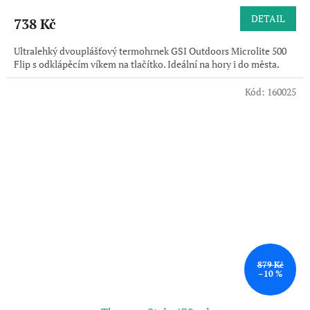
DETAIL
738 Kč
Ultralehký dvouplášťový termohrnek GSI Outdoors Microlite 500
Flip s odklápěcím víkem na tlačítko. Ideální na hory i do města.
Kód:
160025
879 Kč
–10 %