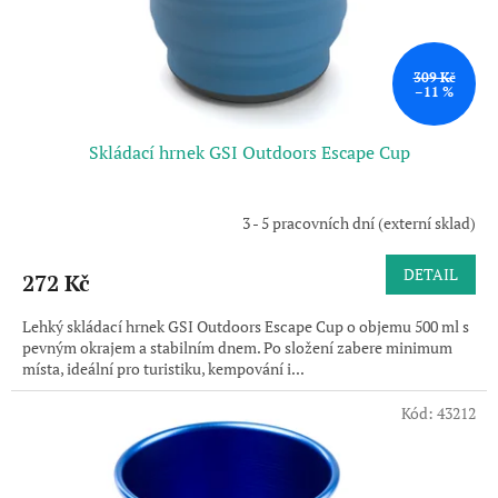
u
k
t
ů
309 Kč
–11 %
Skládací hrnek GSI Outdoors Escape Cup
3 - 5 pracovních dní (externí sklad)
DETAIL
272 Kč
Lehký skládací hrnek GSI Outdoors Escape Cup o objemu 500 ml s
pevným okrajem a stabilním dnem. Po složení zabere minimum
místa, ideální pro turistiku, kempování i...
Kód:
43212