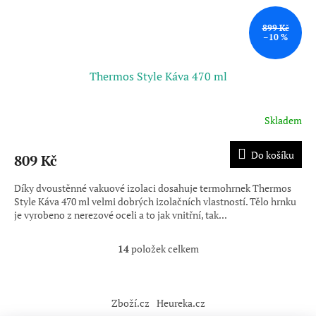
899 Kč
–10 %
Thermos Style Káva 470 ml
Skladem
Do košíku
809 Kč
Díky dvoustěnné vakuové izolaci dosahuje termohrnek Thermos
Style Káva 470 ml velmi dobrých izolačních vlastností. Tělo hrnku
je vyrobeno z nerezové oceli a to jak vnitřní, tak...
14
položek celkem
O
v
l
Z
á
á
Zboží.cz
Heureka.cz
d
p