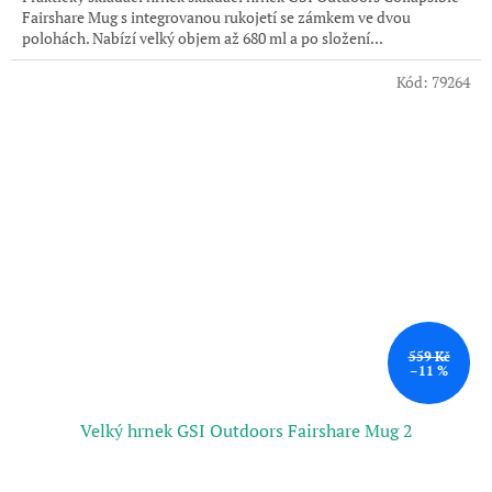
Fairshare Mug s integrovanou rukojetí se zámkem ve dvou
polohách. Nabízí velký objem až 680 ml a po složení...
Kód:
79264
559 Kč
–11 %
Velký hrnek GSI Outdoors Fairshare Mug 2