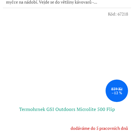
myčce na nádobí. Vejde se do většiny kávovarů -...
Kód:
67218
839 Kč
–12 %
Termohrnek GSI Outdoors Microlite 500 Flip
dodáváme do 5 pracovních dnů