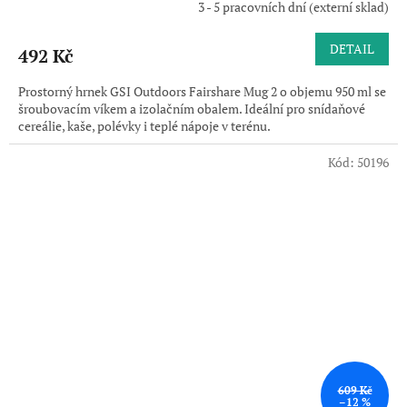
3 - 5 pracovních dní (externí sklad)
DETAIL
492 Kč
Prostorný hrnek GSI Outdoors Fairshare Mug 2 o objemu 950 ml se
šroubovacím víkem a izolačním obalem. Ideální pro snídaňové
cereálie, kaše, polévky i teplé nápoje v terénu.
Kód:
50196
609 Kč
–12 %