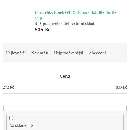
Ultralehký hrnek GSI Outdoors Halulite Bottle
Cup
3 - 5 pracovních dní (externí sklad)
535 Kč
Ř
a
Nejlevnější
Nejdražší
Nejprodávanější
Abecedně
z
e
n
Cena
í
p
272
Kč
809
Kč
r
o
d
u
k
t
Na skladě
5
ů