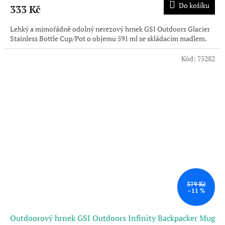
Do košíku
333 Kč
Lehký a mimořádně odolný nerezový hrnek GSI Outdoors Glacier
Stainless Bottle Cup/Pot o objemu 591 ml se skládacím madlem.
Kód:
75282
379 Kč
–11 %
Outdoorový hrnek GSI Outdoors Infinity Backpacker Mug