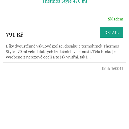
Thermos Style 470 ml
Skladem
DETAIL
791 Kč
Díky dvoustěnné vakuové izolaci dosahuje termohrnek Thermos
Style 470 ml velmi dobrých izolačních vlastností. Tělo hrnku je
vyrobeno z nerezové oceli a to jak vnitřní, tak i...
Kód:
160041