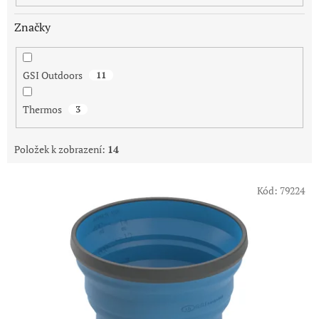
Značky
GSI Outdoors
11
Thermos
3
Položek k zobrazení:
14
V
Kód:
79224
ý
p
i
s
p
r
o
d