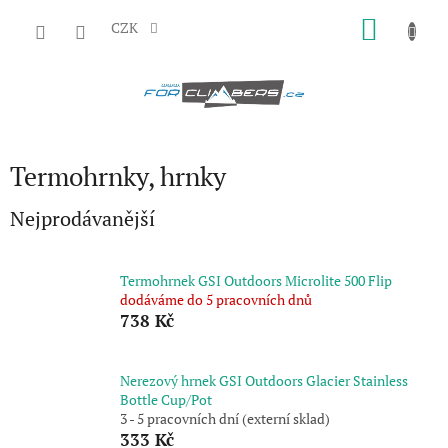
Přejít
NÁKU
na
CZK
obsah
KOŠÍK
Termohrnky, hrnky
Nejprodávanější
Termohrnek GSI Outdoors Microlite 500 Flip
dodáváme do 5 pracovních dnů
738 Kč
Nerezový hrnek GSI Outdoors Glacier Stainless
Bottle Cup/Pot
3 - 5 pracovních dní (externí sklad)
333 Kč