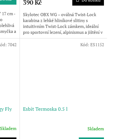
390 Kč
 17 cm -
Skylotec OBX WG – oválná Twist-Lock
ro
karabina z lehké hliníkové slitiny s
olehlivá
intuitivním Twist-Lock zámkem, ideální
smyčka a
pro sportovní lezení, alpinismus a jištění v
náročném terénu.
Kód:
7042
Kód:
ES1152
y Fly
Esbit Termoska 0.5 l
Skladem
Skladem