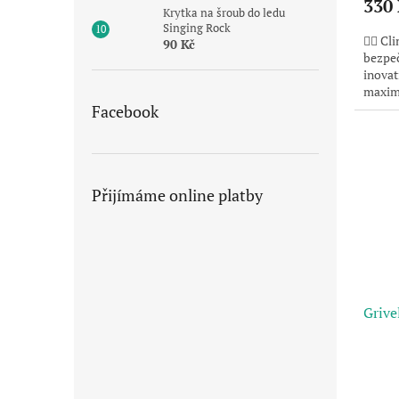
330
Krytka na šroub do ledu
Singing Rock
🧗‍♂️ 
90 Kč
bezpeč
inovat
maximá
ovládá
Facebook
Přijímáme online platby
Grive