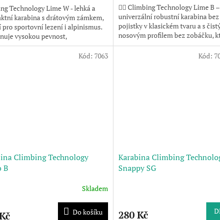
🧗‍♂️ Climbing Technology Lime B –
ng Technology Lime W - lehká a
univerzální robustní karabina bez
ktní karabina s drátovým zámkem,
pojistky v klasickém tvaru a s čis
í pro sportovní lezení i alpinismus.
nosovým profilem bez zobáčku, k
nuje vysokou pevnost,
zabraňuje zachytávání. Ideální...
uchost a spolehlivost.
Kód:
7063
Kód:
7
ina Climbing Technology
Karabina Climbing Technolo
o B
Snappy SG
Skladem
D
Do košíku
280 Kč
 Kč