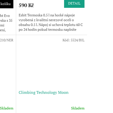
DETAIL
 košíku
590 Kč
Esbit Termoska 0.5 l na horké nápoje
ght Evo
vyrobená z kvalitní nerezové oceli o
ska s 35
obsahu 0.5 l. Nápoj si uchová teplotu 60 C
ými
po 24 hodin pokud termosku naplníte
ení,
vařícím čajem až po...
1210/NER
Kód:
5524/BIL
Climbing Technology Moon
Skladem
Skladem