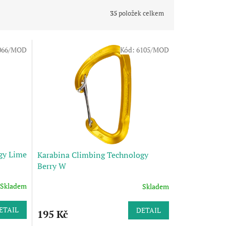
35
položek celkem
066/MOD
Kód:
6105/MOD
gy Lime
Karabina Climbing Technology
Berry W
Skladem
Skladem
ETAIL
DETAIL
195 Kč