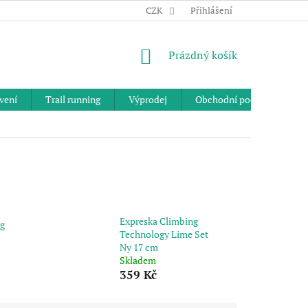
CZK
Přihlášení
NÁKUPNÍ
Prázdný košík
KOŠÍK
vení
Trail running
Výprodej
Obchodní podmínky
Expreska Climbing
ng
Technology Lime Set
Ny 17 cm
Skladem
359 Kč