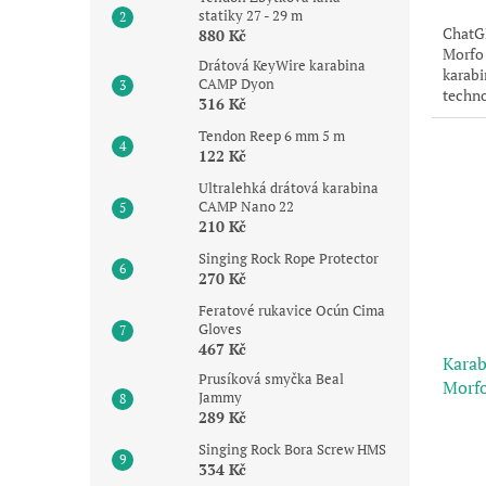
statiky 27 - 29 m
ChatGP
880 Kč
Morfo 
Drátová KeyWire karabina
karab
CAMP Dyon
techno
316 Kč
sporto
Tendon Reep 6 mm 5 m
122 Kč
Ultralehká drátová karabina
CAMP Nano 22
210 Kč
Singing Rock Rope Protector
270 Kč
Feratové rukavice Ocún Cima
Gloves
467 Kč
Karab
Prusíková smyčka Beal
Morf
Jammy
289 Kč
Singing Rock Bora Screw HMS
334 Kč