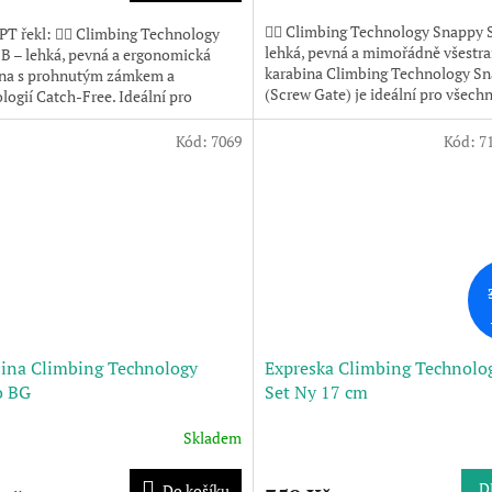
🧗‍♂️ Climbing Technology Snappy 
T řekl: 🧗‍♂️ Climbing Technology
lehká, pevná a mimořádně všestr
B – lehká, pevná a ergonomická
karabina Climbing Technology S
ina s prohnutým zámkem a
(Screw Gate) je ideální pro všech
logií Catch-Free. Ideální pro
lezení – od sportovního...
vní lezení,...
Kód:
7069
Kód:
7
ina Climbing Technology
Expreska Climbing Technolo
o BG
Set Ny 17 cm
Skladem
D
Do košíku