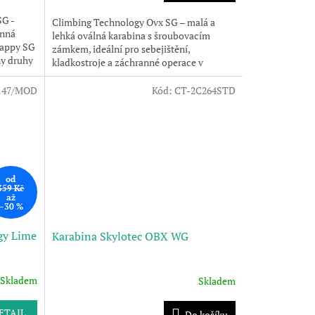
SG -
Climbing Technology Ovx SG – malá a
anná
lehká oválná karabina s šroubovacím
nappy SG
zámkem, ideální pro sebejištění,
ny druhy
kladkostroje a záchranné operace v
omezeném prostoru.
147/MOD
Kód:
CT-2C264STD
od
359 Kč
až
–30 %
gy Lime
Karabina Skylotec OBX WG
Skladem
Skladem
ETAIL
Do košíku