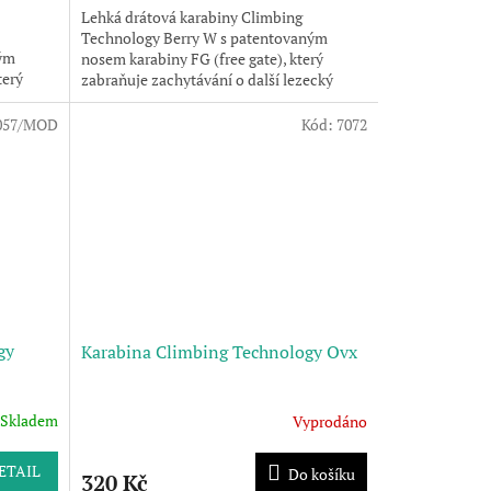
Lehká drátová karabiny Climbing
Technology Berry W s patentovaným
tým
nosem karabiny FG (free gate), který
terý
zabraňuje zachytávání o další lezecký
materiál a nýty. FG (free...
057/MOD
Kód:
7072
gy
Karabina Climbing Technology Ovx
Skladem
Vyprodáno
ETAIL
Do košíku
320 Kč