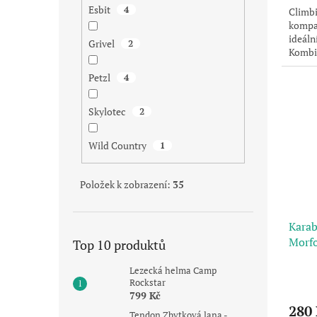
Esbit
4
Climbi
kompa
ideáln
Grivel
2
Kombi
jednod
Petzl
4
Skylotec
2
Wild Country
1
Položek k zobrazení:
35
Karab
Morf
Top 10 produktů
Lezecká helma Camp
Rockstar
799 Kč
280
Tendon Zbytková lana -