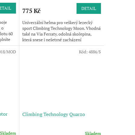
ETAIL
DETAIL
775 Kč
poje
Univerzální helma pro veškerý lezecký
 o
sport Climbing Technology Moon. Vhodná
lotu 60
také na Via Ferraty. odolná skořepina,
plníte
která snese i nešetrné zacházení
jednoduché...
018/MOD
Kód:
4886/S
ptor
Climbing Technology Quarzo
Skladem
Skladem