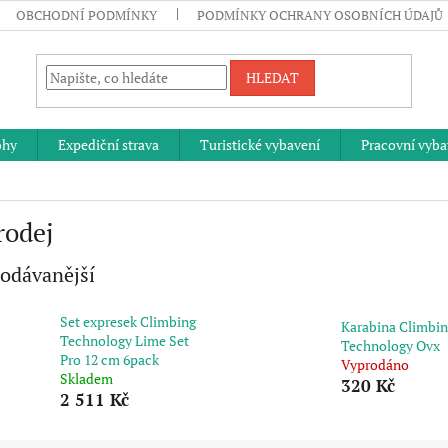
OBCHODNÍ PODMÍNKY
PODMÍNKY OCHRANY OSOBNÍCH ÚDAJŮ
HLEDAT
ohy
Expediční strava
Turistické vybavení
Pracovní vyba
rodej
odávanější
Set expresek Climbing
Karabina Climbi
Technology Lime Set
Technology Ovx
Pro 12 cm 6pack
Vyprodáno
Skladem
320 Kč
2 511 Kč