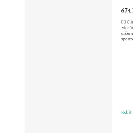
674
🧗‍♂️ 
víceúč
určené
sporto
jednod
Esbit