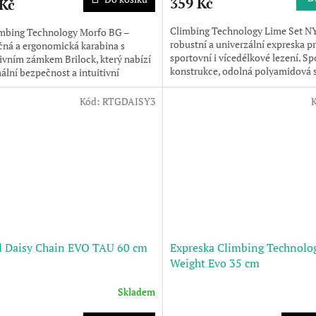
359 Kč
 Kč
Climbing Technology Lime Set NY
Climbing Technology Morfo BG –
robustní a univerzální expreska p
ná a ergonomická karabina s
sportovní i vícedélkové lezení. Sp
ivním zámkem Brilock, který nabízí
konstrukce, odolná polyamidová 
lní bezpečnost a intuitivní
skvělý poměr...
ní. Ideální pro sportovní...
Kód:
RTGDAISY3
l Daisy Chain EVO TAU 60 cm
Expreska Climbing Technolog
Weight Evo 35 cm
Skladem