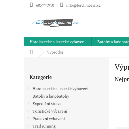
Přejít
605771910
info@forclimbers.cz
na
obsah
Horolezecké a lezecké vybavení
Batohy a lanobat
Domů
Výprodej
P
Výp
o
Přeskočit
s
Kategorie
kategorie
Nejpr
t
r
Horolezecké a lezecké vybavení
a
Batohy a lanobatohy
n
Expediční strava
n
í
Turistické vybavení
p
Pracovní vybavení
a
Trail running