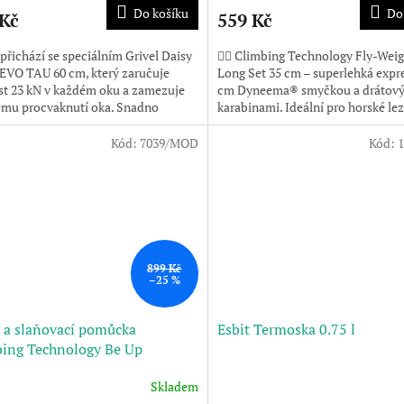
Do košíku
Do
 Kč
559 Kč
 přichází se speciálním Grivel Daisy
🧗‍♂️ Climbing Technology Fly-Wei
EVO TAU 60 cm, který zaručuje
Long Set 35 cm – superlehká expre
t 23 kN v každém oku a zamezuje
cm Dyneema® smyčkou a drátov
ému procvaknutí oka. Snadno
karabinami. Ideální pro horské lez
itelná potřebná...
vícedélkové cesty,...
Kód:
7039/MOD
Kód:
899 Kč
–25 %
cí a slaňovací pomůcka
Esbit Termoska 0.75 l
ing Technology Be Up
Skladem
Průměrné