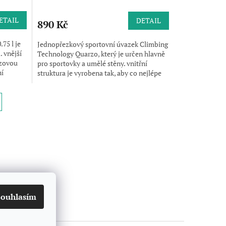
ETAIL
DETAIL
890 Kč
75 l je
Jednopřezkový sportovní úvazek Climbing
. vnější
Technology Quarzo, který je určen hlavně
uzovou
pro sportovky a umělé stěny. vnitřní
ní
struktura je vyrobena tak, aby co nejlépe
rozkládala...
Souhlasím