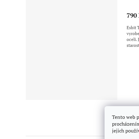
790
Esbit 
vyrobe
oceli.
staros
na výle
Z
á
p
Tento web p
a
procházením
t
jejich použ
í