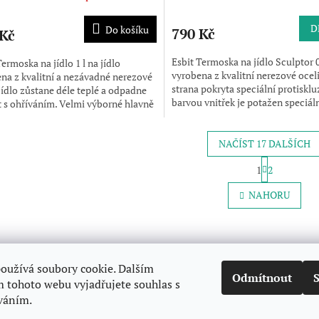
D
Do košíku
790 Kč
 Kč
Esbit Termoska na jídlo Sculptor 0.
Termoska na jídlo 1 l na jídlo
vyrobena z kvalitní nerezové oceli
na z kvalitní a nezávadné nerezové
strana pokryta speciální protiskl
 Jídlo zůstane déle teplé a odpadne
barvou vnitřek je potažen speciál
t s ohříváním. Velmi výborné hlavně
vrtstvou,...
ty s...
NAČÍST 17 DALŠÍCH
S
1
2
t
O
r
v
NAHORU
á
l
n
á
k
d
o
a
v
c
Zboží.cz
Heureka.cz
á
oužívá soubory cookie. Dalším
í
n
Odmítnout
p
í
 tohoto webu vyjadřujete souhlas s
r
íváním.
v