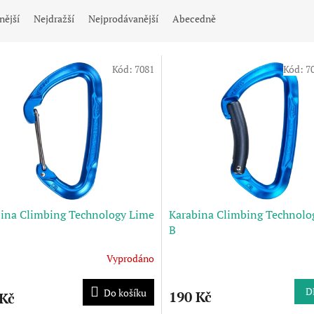
nější
Nejdražší
Nejprodávanější
Abecedně
Kód:
7081
Kód:
7
ina Climbing Technology Lime
Karabina Climbing Technolo
B
Vyprodáno
D
Do košíku
190 Kč
 Kč