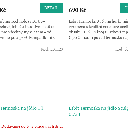
hodnocení
produktu
DETAIL
D
 Kč
690 Kč
je
5,0
Climbing Technology Be Up –
Esbit Termoska 0.75 l na horké ná
z
elové, lehké a intuitivní jistítko
vyrobená z kvalitní nerezové oceli
5
 pro všechny styly lezení – od
obsahu 0.75 l. Nápoj si uchová tep
hvězdiček.
vního po alpské. Kompatibilní s
C po 24 hodin pokud termosku na
uchými,...
vařícím čajem až po...
Kód:
ES1129
Kód:
5
 Termoska na jídlo 1 l
Esbit Termoska na jídlo Scul
0.75 l
Dodáváme do 3 - 5 pracovních dnů.