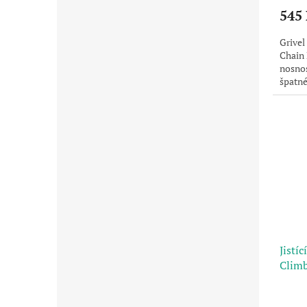
545
Grivel
Chain 
nosnos
špatn
nastav
Jistí
Climb