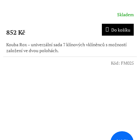
Skladem
Do košíku
852 Kč
Kouba Rox – univerzální sada 7 klínových vklíněnců s možností
založení ve dvou polohách.
Kód:
FM025