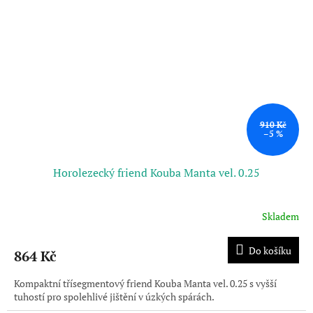
910 Kč
–5 %
Horolezecký friend Kouba Manta vel. 0.25
Skladem
Do košíku
864 Kč
Kompaktní třísegmentový friend Kouba Manta vel. 0.25 s vyšší
tuhostí pro spolehlivé jištění v úzkých spárách.