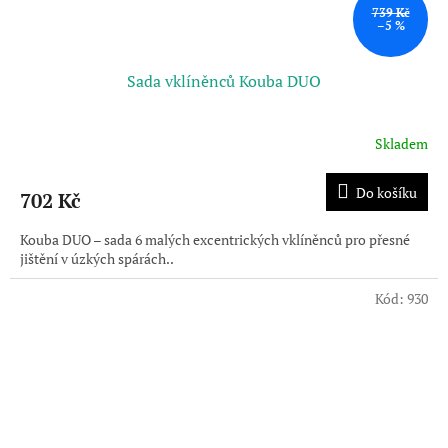
739 Kč
–5 %
Sada vklíněnců Kouba DUO
Skladem
Průměrné
hodnocení
produktu
Do košíku
702 Kč
je
5,0
Kouba DUO – sada 6 malých excentrických vklíněnců pro přesné
z
jištění v úzkých spárách..
5
hvězdiček.
Kód:
930