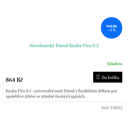
910 Kč
–5 %
Horolezecký friend Kouba Flex 0.5
Skladem
Průměrné
hodnocení
produktu
Do košíku
864 Kč
je
3,5
Kouba Flex 0.5 - univerzální malý friend s flexibilním dříkem pro
z
spolehlivé jištění ve středně širokých spárách.
5
hvězdiček.
Kód:
FM033