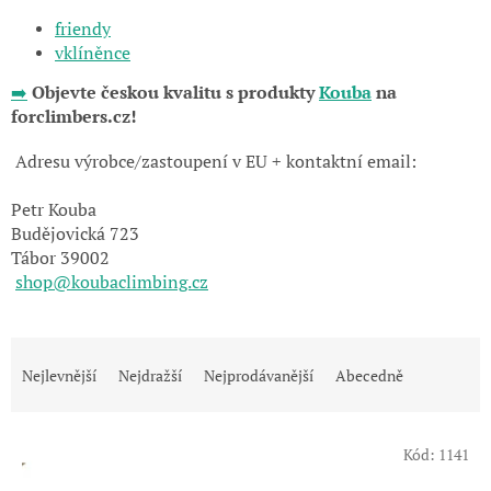
friendy
vklíněnce
➡️
Objevte českou kvalitu s produkty
Kouba
na
forclimbers.cz!
Adresu výrobce/zastoupení v EU + kontaktní email:
Petr Kouba
Budějovická 723
Tábor 39002
shop@koubaclimbing.cz
Ř
a
Nejlevnější
Nejdražší
Nejprodávanější
Abecedně
z
e
V
n
Kód:
1141
ý
í