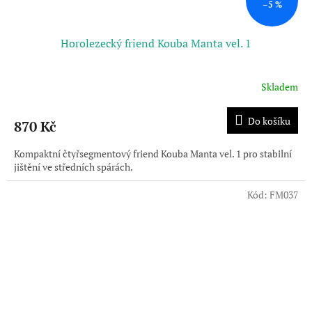
–5 %
Horolezecký friend Kouba Manta vel. 1
Skladem
Do košíku
870 Kč
Kompaktní čtyřsegmentový friend Kouba Manta vel. 1 pro stabilní
jištění ve středních spárách.
Kód:
FM037