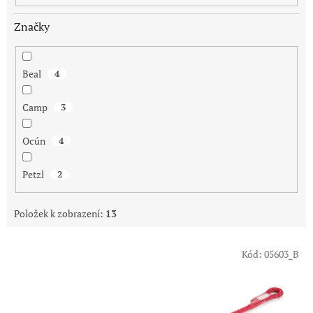
Značky
Beal
4
Camp
3
Ocún
4
Petzl
2
Položek k zobrazení:
13
V
Kód:
05603_B
ý
p
i
s