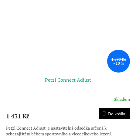
1 590 Kč
–10 %
Petzl Connect Adjust
Skladem
Průměrné
hodnocení
produktu
Do košíku
1 431 Kč
je
3,0
Petzl Connect Adjust je nastavitelná odsedka určená k
z
sebezajištění během sportovního a vícedélkového lezení.
5