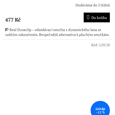
Dodáváme do 2 týdnů
Do košíku
477 Kč
🧗 Beal Dynaclip – odsedávací smyčka z dynamického lana se
zašitým zakončením. Bezpečnější alternativa k plochým smyčkám.
Kód:
LDC50
559 Kč
–12 %