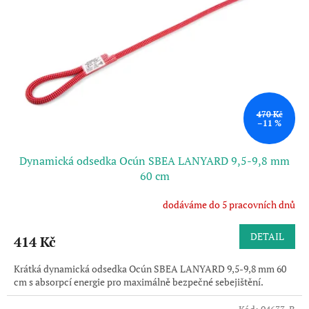
p
r
o
d
u
k
t
ů
470 Kč
–11 %
Dynamická odsedka Ocún SBEA LANYARD 9,5-9,8 mm
60 cm
dodáváme do 5 pracovních dnů
DETAIL
414 Kč
Krátká dynamická odsedka Ocún SBEA LANYARD 9,5-9,8 mm 60
cm s absorpcí energie pro maximálně bezpečné sebejištění.