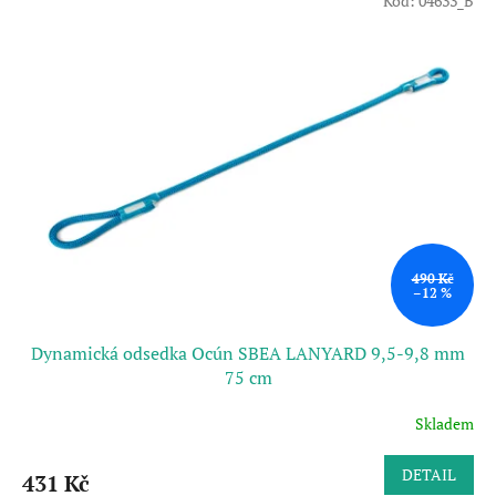
Kód:
04633_B
490 Kč
–12 %
Dynamická odsedka Ocún SBEA LANYARD 9,5-9,8 mm
75 cm
Skladem
DETAIL
431 Kč