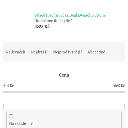
Odsedávací smyčka Beal Dynaclip 50 cm
Dodáváme do 2 týdnů
489 Kč
Ř
a
Nejlevnější
Nejdražší
Nejprodávanější
Abecedně
z
e
n
Cena
í
p
414
Kč
1665
Kč
r
o
d
u
k
t
Na skladě
8
ů