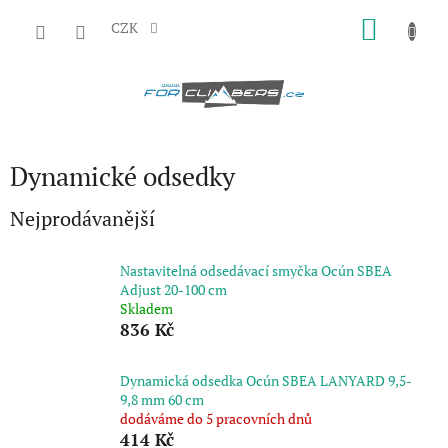
Přejít
NÁKU
na
CZK
obsah
KOŠÍK
Dynamické odsedky
Nejprodávanější
Nastavitelná odsedávací smyčka Ocún SBEA
Adjust 20-100 cm
Skladem
836 Kč
Dynamická odsedka Ocún SBEA LANYARD 9,5-
9,8 mm 60 cm
dodáváme do 5 pracovních dnů
414 Kč