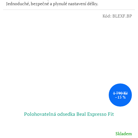
Jednoduché, bezpečné a plynulé nastavení délky.
hvězdiček.
Kód:
BLEXF.BP
1 790 Kč
–15 %
Polohovatelná odsedka Beal Expresso Fit
Skladem