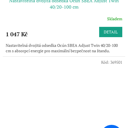
Nastavitelná dvojitá odsedka Ocún SBEA Adjust Twin
40/20-100 cm
Skladem
DETAIL
1 047 Kč
Nastavitelná dvojitá odsedka Ocún SBEA Adjust Twin 40/20-100
cm s absorpcí energie pro maximální bezpečnost na štandu.
Kód:
369501