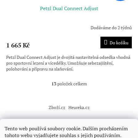
Petzl Dual Connect Adjust
Dodáváme do 2 týdnů
Do košíku
1 665 Kč
Petzl Dual Connect Adjust je dvojitá nastavitelná odsedka vhodná
pro sportovní lezení a vícedélky. Umožňuje sebezajištění,
polohování a přípravu na slaňování.
13
položek celkem
O
v
l
Z
á
á
Zboží.cz
Heureka.cz
d
p
a
a
c
t
í
Tento web používá soubory cookie. Dalším procházením
í
p
tohoto webu vyjadřujete souhlas s jejich používáním.