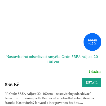
950 Kč
–12 %
Nastavitelná odsedávací smyčka Ocún SBEA Adjust 20-
100 cm
Skladem
DETAIL
836 Kč
🧗‍♂️ Ocún SBEA Adjust 20–100 cm – nastavitelný odsedávací
lanyard s tlumením pádů. Bezpečné a pohodlné sebejištění na
štandu. Nastavitelný lanyard s integrovanou brzdou,...