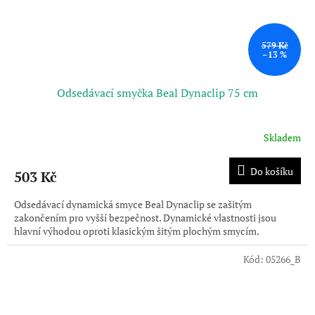
579 Kč
–13 %
Odsedávací smyčka Beal Dynaclip 75 cm
Skladem
Průměrné
hodnocení
produktu
Do košíku
503 Kč
je
5,0
Odsedávací dynamická smyce Beal Dynaclip se zašitým
z
zakončením pro vyšší bezpečnost. Dynamické vlastnosti jsou
5
hlavní výhodou oproti klasickým šitým plochým smycím.
hvězdiček.
Kód:
05266_B