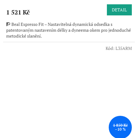
DETAIL
1 521 Kč
🧗 Beal Expresso Fit – Nastavitelná dynamická odsedka s
patentovaným nastavením délky a dyneema okem pro jednoduché
metodické slanění.
Kód:
L35ARM
1 850 Kč
–10 %