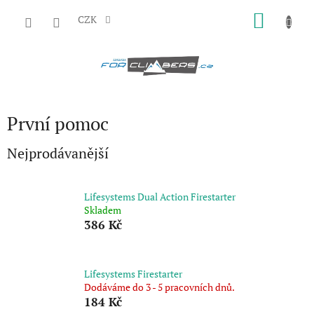
Přejít
NÁKU
na
CZK
obsah
KOŠÍK
První pomoc
Nejprodávanější
Lifesystems Dual Action Firestarter
Skladem
386 Kč
Lifesystems Firestarter
Dodáváme do 3 - 5 pracovních dnů.
184 Kč