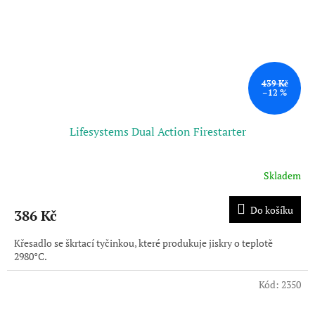
439 Kč
–12 %
Lifesystems Dual Action Firestarter
Skladem
Do košíku
386 Kč
Křesadlo se škrtací tyčinkou, které produkuje jiskry o teplotě
2980°C.
Kód:
2350