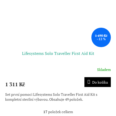
1 490 Kč
–12 %
Lifesystems Solo Traveller First Aid Kit
Skladem
Do košíku
1 311 Kč
Set první pomoci Lifesystems Solo Traveller First Aid Kit s
kompletní sterilní výbavou. Obsahuje 49 položek.
17
položek celkem
O