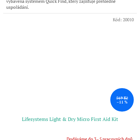
vybavená systémem Quick Find, který zajišťuje přehledné
uspořádání.
Kód:
20010
569 Kč
–11 %
Lifesystems Light & Dry Micro First Aid Kit
Dodáváme do 3 - 5 pracovních dnů.