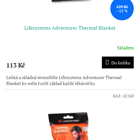
t
ů
129 Kč
–12 %
Lifesystems Adventurer Thermal Blanket
Skladem
Do košíku
113 Kč
Lehká a skladná termofólie Lifesystems Adventurer Thermal
Blanket by měla tvořit základ každé lékárničky.
Kód:
42160