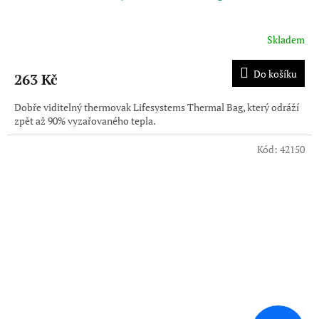
Skladem
Do košíku
263 Kč
Dobře viditelný thermovak Lifesystems Thermal Bag, který odráží
zpět až 90% vyzařovaného tepla.
Kód:
42150