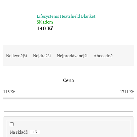
Lifesystems Heatshield Blanket
Skladem
140 Kč
Ř
a
Nejlevnější
Nejdražší
Nejprodávanější
Abecedně
z
e
n
Cena
í
p
113
Kč
1311
Kč
r
o
d
u
k
t
Na skladě
13
ů