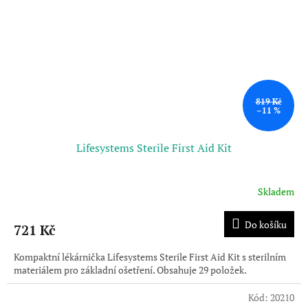
819 Kč
–11 %
Lifesystems Sterile First Aid Kit
Skladem
Do košíku
721 Kč
Kompaktní lékárnička Lifesystems Sterile First Aid Kit s sterilním
materiálem pro základní ošetření. Obsahuje 29 položek.
Kód:
20210