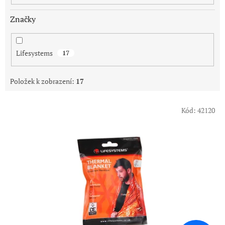
Značky
Lifesystems
17
Položek k zobrazení:
17
V
Kód:
42120
ý
p
i
s
p
r
o
d
u
k