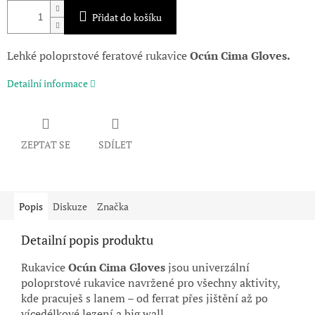
Přidat do košíku
Lehké poloprstové feratové rukavice
Ocún Cima Gloves.
Detailní informace
ZEPTAT SE
SDÍLET
Popis
Diskuze
Značka
Detailní popis produktu
Rukavice
Ocún
Cima Gloves
jsou univerzální
poloprstové rukavice navržené pro všechny aktivity,
kde pracuješ s lanem – od ferrat přes jištění až po
vícedélkové lezení a big wall.