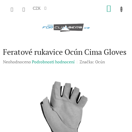
Přejít
NÁKU
na
CZK
obsah
KOŠÍK
Feratové rukavice Ocún Cima Gloves
Průměrné
Neohodnoceno
Podrobnosti hodnocení
Značka:
Ocún
hodnocení
produktu
je
0,0
z
5
hvězdiček.