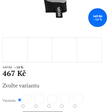
549 Kč
–14 %
549 Kč
–14 %
467 Kč
Měrná
Zvolte variantu
cena:
Varianta