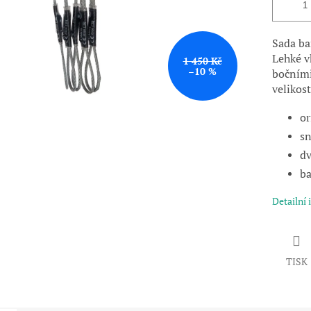
Sada ba
Lehké v
1 450 Kč
–10 %
bočními
velikost
or
sn
dv
ba
Detailní
TISK