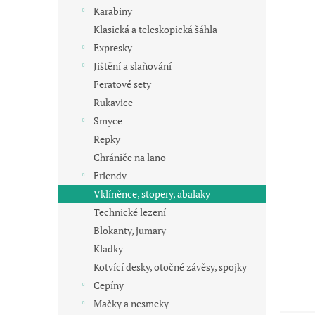
n
Karabiny
e
Klasická a teleskopická šáhla
l
Expresky
Jištění a slaňování
Feratové sety
Rukavice
Smyce
Repky
Chrániče na lano
Friendy
Vklíněnce, stopery, abalaky
Technické lezení
Blokanty, jumary
Kladky
Kotvící desky, otočné závěsy, spojky
Cepíny
Mačky a nesmeky