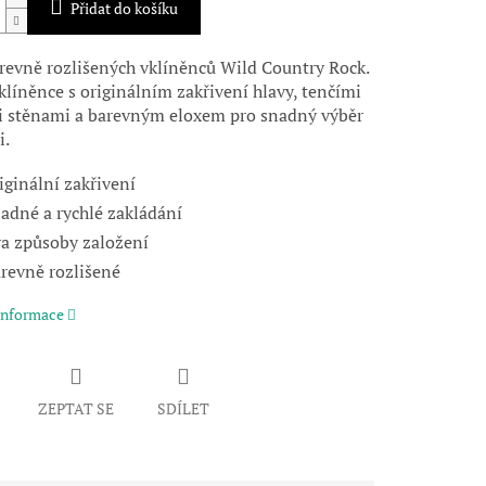
Přidat do košíku
revně rozlišených vklíněnců Wild Country Rock.
klíněnce s originálním zakřivení hlavy, tenčími
 stěnami a barevným eloxem pro snadný výběr
i.
iginální zakřivení
adné a rychlé zakládání
a způsoby založení
revně rozlišené
 informace
ZEPTAT SE
SDÍLET