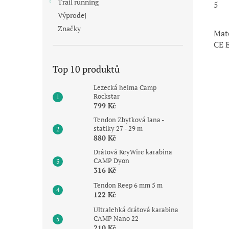
Trail running
5
Výprodej
Značky
Mate
CE 
Top 10 produktů
Lezecká helma Camp
Rockstar
799 Kč
Tendon Zbytková lana -
statiky 27 - 29 m
880 Kč
Drátová KeyWire karabina
CAMP Dyon
316 Kč
Tendon Reep 6 mm 5 m
122 Kč
Ultralehká drátová karabina
CAMP Nano 22
210 Kč