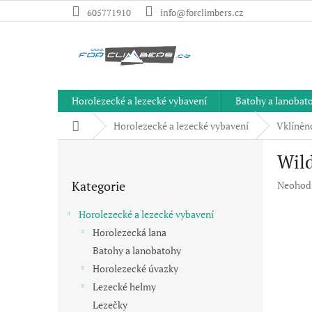
Přejít
605771910
info@forclimbers.cz
na
obsah
Horolezecké a lezecké vybavení
Batohy a lanobat
Domů
Horolezecké a lezecké vybavení
Vklíněnc
P
Wild
o
Přeskočit
s
Kategorie
Průměr
Neohod
kategorie
t
hodnoc
r
produkt
Horolezecké a lezecké vybavení
a
je
Horolezecká lana
n
0,0
Batohy a lanobatohy
z
n
5
í
Horolezecké úvazky
hvězdič
p
Lezecké helmy
a
Lezečky