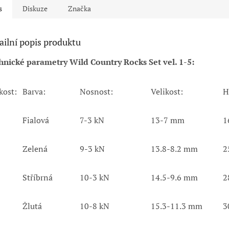
s
Diskuze
Značka
ailní popis produktu
hnické parametry Wild Country Rocks Set vel. 1-5:
kost:
Barva:
Nosnost:
Velikost:
H
Fialová
7-3 kN
13-7 mm
1
Zelená
9-3 kN
13.8-8.2 mm
2
Stříbrná
10-3 kN
14.5-9.6 mm
2
Žlutá
10-8 kN
15.3-11.3 mm
3