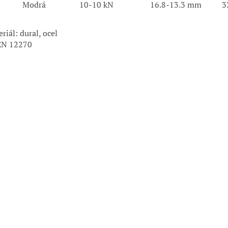
Modrá
10-10 kN
16.8-13.3 mm
3
riál: dural, ocel
EN 12270