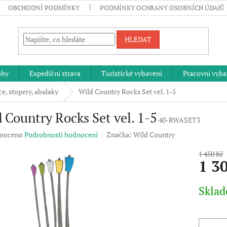
OBCHODNÍ PODMÍNKY
PODMÍNKY OCHRANY OSOBNÍCH ÚDAJŮ
HLEDAT
ohy
Expediční strava
Turistické vybavení
Pracovní vyba
e, stopery, abalaky
Wild Country Rocks Set vel. 1-5
 Country Rocks Set vel. 1-5
40-RWASET3
né
noceno
Podrobnosti hodnocení
Značka:
Wild Country
ení
u
1 450 Kč
1 3
Měrná
Skla
cena:
ek.