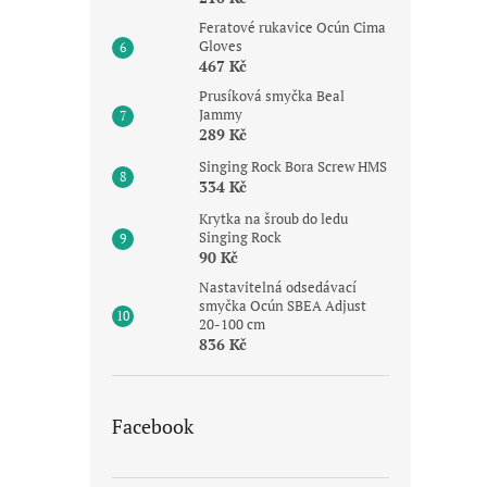
Feratové rukavice Ocún Cima
Gloves
467 Kč
Prusíková smyčka Beal
Jammy
289 Kč
Singing Rock Bora Screw HMS
334 Kč
Krytka na šroub do ledu
Singing Rock
90 Kč
Nastavitelná odsedávací
smyčka Ocún SBEA Adjust
20-100 cm
836 Kč
Facebook