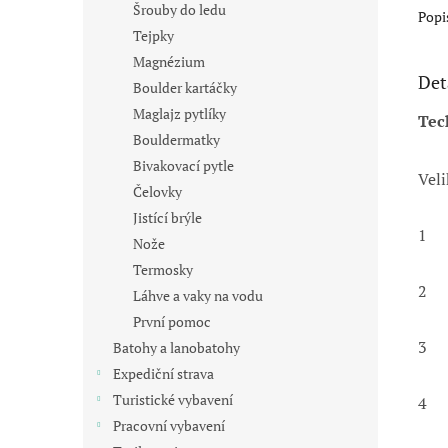
Šrouby do ledu
Popi
Tejpky
Magnézium
Det
Boulder kartáčky
Maglajz pytlíky
Tec
Bouldermatky
Bivakovací pytle
Veli
Čelovky
Jistící brýle
1
Nože
Termosky
2
Láhve a vaky na vodu
První pomoc
3
Batohy a lanobatohy
Expediční strava
Turistické vybavení
4
Pracovní vybavení