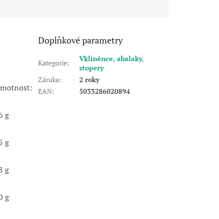
Doplňkové parametry
Vklíněnce, abalaky,
Kategorie
:
stopery
Záruka
:
2 roky
motnost:
EAN
:
5033286020894
6 g
5 g
8 g
0 g