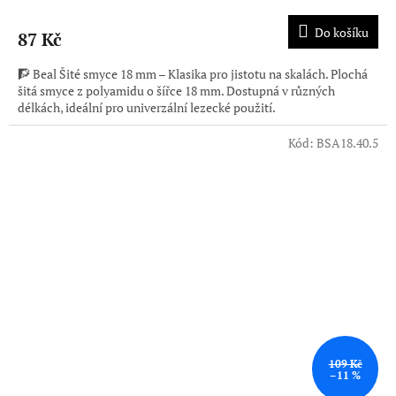
Do košíku
87 Kč
🧗 Beal Šité smyce 18 mm – Klasika pro jistotu na skalách. Plochá
šitá smyce z polyamidu o šířce 18 mm. Dostupná v různých
délkách, ideální pro univerzální lezecké použití.
Kód:
BSA18.40.5
109 Kč
–11 %