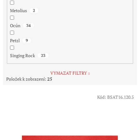
Metolius
2
Ocún
34
Petzl
9
Singing Rock
23
VYMAZAT FILTRY
Položek k zobrazení:
25
V
Kód:
BSAT16.120.5
ý
p
i
s
p
r