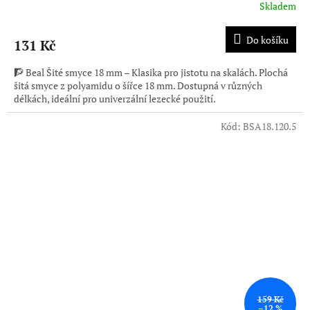
Skladem
Do košíku
131 Kč
🧗 Beal Šité smyce 18 mm – Klasika pro jistotu na skalách. Plochá
šitá smyce z polyamidu o šířce 18 mm. Dostupná v různých
délkách, ideální pro univerzální lezecké použití.
Kód:
BSA18.120.5
159 Kč
–12 %