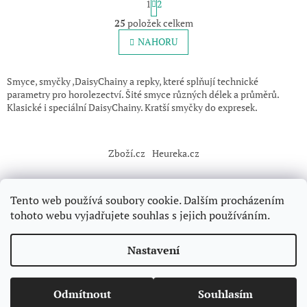
1
2
t
O
r
25
položek celkem
v
á
l
NAHORU
n
á
k
o
d
v
a
Smyce, smyčky ,DaisyChainy a repky, které splňují technické
á
c
parametry pro horolezectví. Šité smyce různých délek a průměrů.
n
í
Klasické i speciální DaisyChainy. Kratší smyčky do expresek.
í
p
Z
r
v
á
Zboží.cz
Heureka.cz
k
p
y
a
v
t
ý
Tento web používá soubory cookie. Dalším procházením
í
p
tohoto webu vyjadřujete souhlas s jejich používáním.
i
s
Vytvořil Shoptet
u
Nastavení
Copyright 2026
Forclimbers
. Všechna práva vyhrazena.
Upravit
Odmítnout
Souhlasím
nastavení cookies