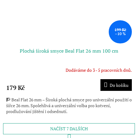
199 Kč
–10 %
Plochá široká smyce Beal Flat 26 mm 100 cm
Dodáváme do 3 - 5 pracovních dnů.
Do košíku
179 Kč
🧗 Beal Flat 26 mm – Široká plochá smyce pro univerzální použití o
šířce 26 mm. Spolehlivá a univerzální volba pro kotvení,
prodlužování jištění i odsednutí.
NAČÍST 7 DALŠÍCH
S