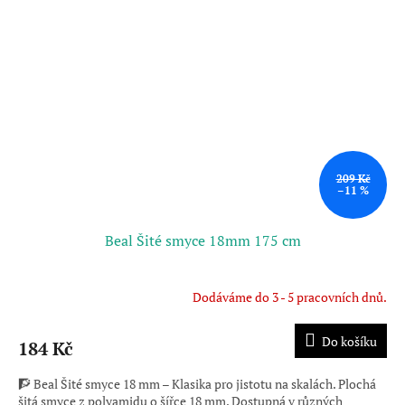
209 Kč
–11 %
Beal Šité smyce 18mm 175 cm
Dodáváme do 3 - 5 pracovních dnů.
Průměrné
hodnocení
produktu
Do košíku
184 Kč
je
4,0
🧗 Beal Šité smyce 18 mm – Klasika pro jistotu na skalách. Plochá
z
šitá smyce z polyamidu o šířce 18 mm. Dostupná v různých
5