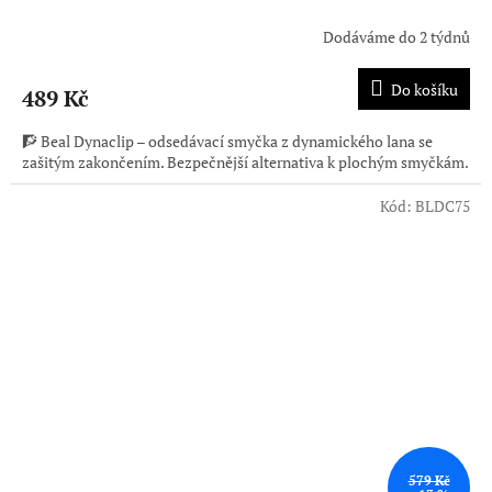
Dodáváme do 2 týdnů
Do košíku
489 Kč
🧗 Beal Dynaclip – odsedávací smyčka z dynamického lana se
zašitým zakončením. Bezpečnější alternativa k plochým smyčkám.
Kód:
BLDC75
579 Kč