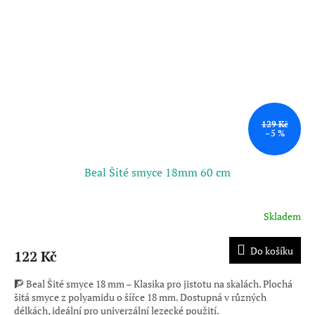
129 Kč
–5 %
Beal Šité smyce 18mm 60 cm
Skladem
Průměrné
hodnocení
produktu
Do košíku
122 Kč
je
3,0
🧗 Beal Šité smyce 18 mm – Klasika pro jistotu na skalách. Plochá
z
šitá smyce z polyamidu o šířce 18 mm. Dostupná v různých
5
délkách, ideální pro univerzální lezecké použití.
hvězdiček.