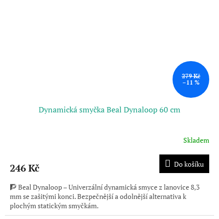
279 Kč
–11 %
Dynamická smyčka Beal Dynaloop 60 cm
Skladem
Do košíku
246 Kč
🧗 Beal Dynaloop – Univerzální dynamická smyce z lanovice 8,3
mm se zašitými konci. Bezpečnější a odolnější alternativa k
plochým statickým smyčkám.