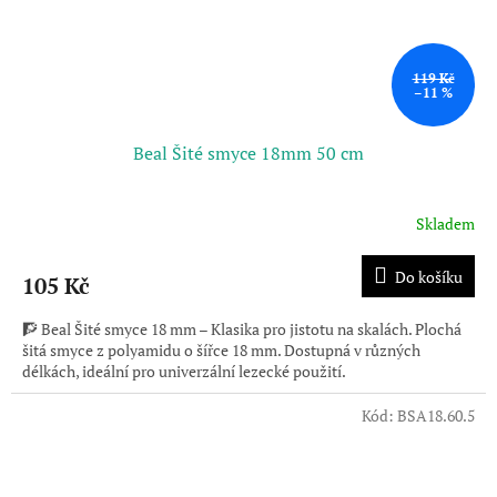
119 Kč
–11 %
Beal Šité smyce 18mm 50 cm
Skladem
Do košíku
105 Kč
🧗 Beal Šité smyce 18 mm – Klasika pro jistotu na skalách. Plochá
šitá smyce z polyamidu o šířce 18 mm. Dostupná v různých
délkách, ideální pro univerzální lezecké použití.
Kód:
BSA18.60.5