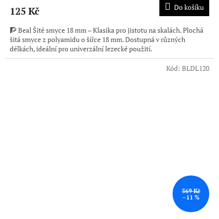
Do košíku
125 Kč
🧗 Beal Šité smyce 18 mm – Klasika pro jistotu na skalách. Plochá
šitá smyce z polyamidu o šířce 18 mm. Dostupná v různých
délkách, ideální pro univerzální lezecké použití.
Kód:
BLDL120
369 Kč
–11 %