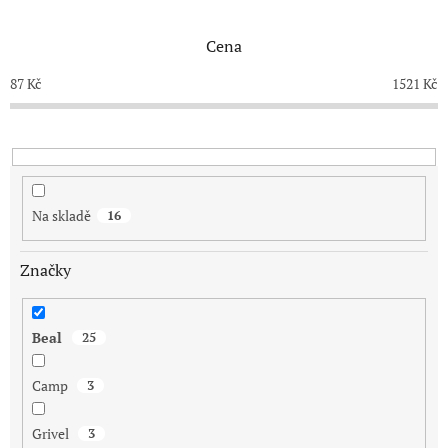
e
n
Cena
í
p
87
Kč
1521
Kč
r
o
d
u
k
t
Na skladě
16
ů
Značky
Beal
25
Camp
3
Grivel
3