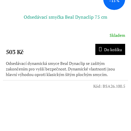
–13 %
Odsedávací smyčka Beal Dynaclip 75 cm
Skladem
Průměrné
hodnocení
produktu
Do košíku
503 Kč
je
5,0
Odsedávací dynamická smyce Beal Dynaclip se zašitým
z
zakončením pro vyšší bezpečnost. Dynamické vlastnosti jsou
5
hlavní výhodou oproti klasickým šitým plochým smycím.
hvězdiček.
Kód:
BSA26.100.5