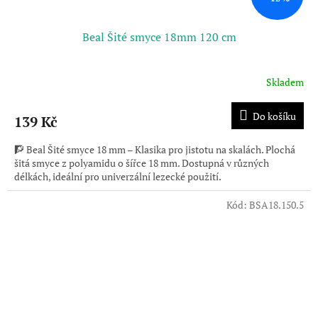
Beal Šité smyce 18mm 120 cm
Skladem
Do košíku
139 Kč
🧗 Beal Šité smyce 18 mm – Klasika pro jistotu na skalách. Plochá
šitá smyce z polyamidu o šířce 18 mm. Dostupná v různých
délkách, ideální pro univerzální lezecké použití.
Kód:
BSA18.150.5