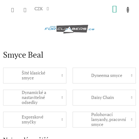
Přejít
NÁKU
na
CZK
obsah
KOŠÍK
Smyce Beal
Šité klasické
Dyneema smyce
smyce
Dynamické a
nastavitelné
Daisy Chain
odsedky
Polohovací
Expreskové
lanyardy, pracovní
smyčky
smyce