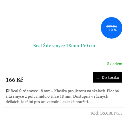
189 Kč
–12 %
Beal Šité smyce 18mm 150 cm
Skladem
Do košíku
166 Kč
🧗 Beal Šité smyce 18 mm – Klasika pro jistotu na skalách. Plochá
šitá smyce z polyamidu o šířce 18 mm. Dostupná v různých
délkách, ideální pro univerzální lezecké použití.
Kód:
BSA18.175.5