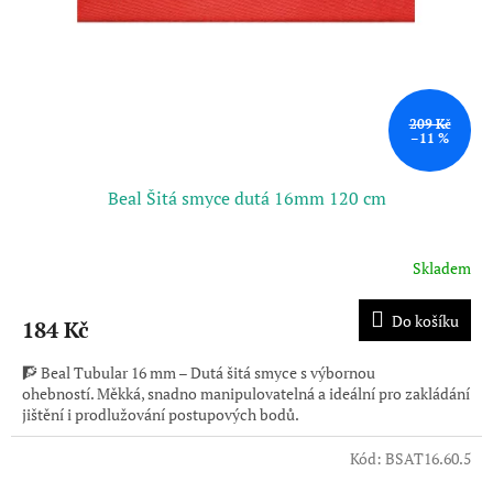
o
d
u
k
t
ů
209 Kč
–11 %
Beal Šitá smyce dutá 16mm 120 cm
Skladem
Do košíku
184 Kč
🧗 Beal Tubular 16 mm – Dutá šitá smyce s výbornou
ohebností. Měkká, snadno manipulovatelná a ideální pro zakládání
jištění i prodlužování postupových bodů.
Kód:
BSAT16.60.5