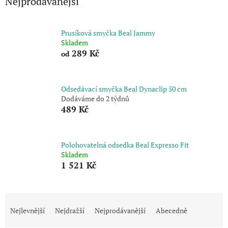
Nejprodávanější
Prusíková smyčka Beal Jammy
Skladem
289 Kč
od
Odsedávací smyčka Beal Dynaclip 50 cm
Dodáváme do 2 týdnů
489 Kč
Polohovatelná odsedka Beal Expresso Fit
Skladem
1 521 Kč
Ř
a
Nejlevnější
Nejdražší
Nejprodávanější
Abecedně
z