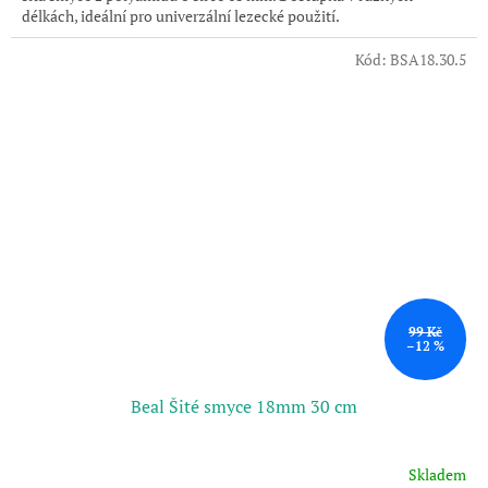
délkách, ideální pro univerzální lezecké použití.
hvězdiček.
Kód:
BSA18.30.5
99 Kč
–12 %
Beal Šité smyce 18mm 30 cm
Skladem