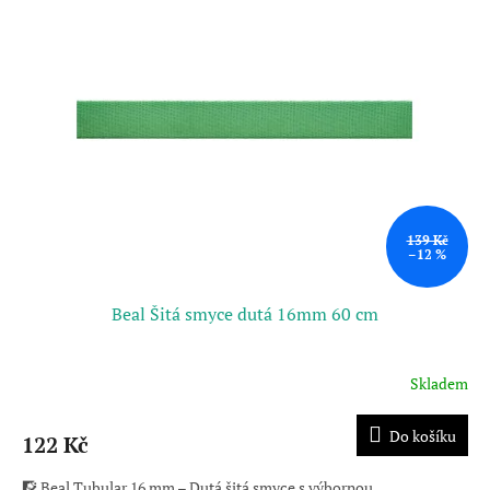
139 Kč
–12 %
Beal Šitá smyce dutá 16mm 60 cm
Skladem
Do košíku
122 Kč
🧗 Beal Tubular 16 mm – Dutá šitá smyce s výbornou