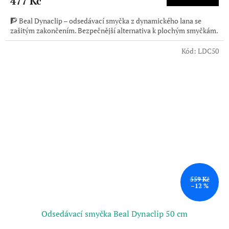
477 Kč
🧗 Beal Dynaclip – odsedávací smyčka z dynamického lana se
zašitým zakončením. Bezpečnější alternativa k plochým smyčkám.
Kód:
LDC50
559 Kč
–12 %
Odsedávací smyčka Beal Dynaclip 50 cm