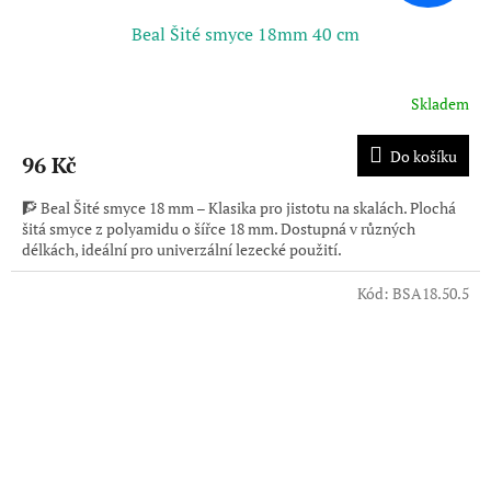
Beal Šité smyce 18mm 40 cm
Skladem
Průměrné
hodnocení
produktu
Do košíku
96 Kč
je
3,0
🧗 Beal Šité smyce 18 mm – Klasika pro jistotu na skalách. Plochá
z
šitá smyce z polyamidu o šířce 18 mm. Dostupná v různých
5
délkách, ideální pro univerzální lezecké použití.
hvězdiček.
Kód:
BSA18.50.5