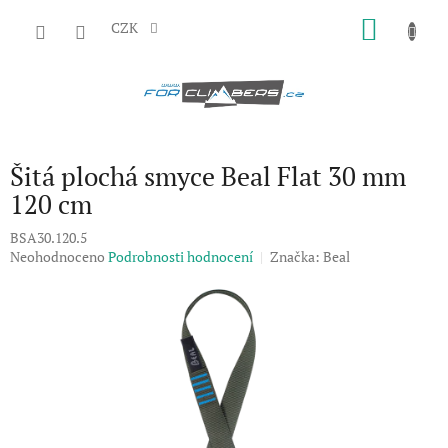
Přejít
NÁKU
na
CZK
obsah
KOŠÍK
Šitá plochá smyce Beal Flat 30 mm
120 cm
BSA30.120.5
Průměrné
Neohodnoceno
Podrobnosti hodnocení
Značka:
Beal
hodnocení
produktu
je
0,0
z
5
hvězdiček.