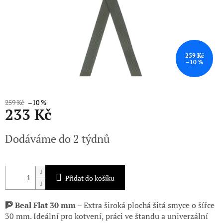
259 Kč
–10 %
259 Kč
–10 %
233 Kč
Měrná
Dodáváme do 2 týdnů
cena:
Přidat do košíku
🧗 Beal Flat 30 mm
– Extra široká plochá šitá smyce o šířce
30 mm. Ideální pro kotvení, práci ve štandu a univerzální