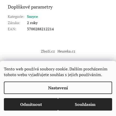
Doplňkové parametry
Kategorie
:
Smyce
Záruka
:
2 roky
EAN
:
3700288212214
Z
á
Zboží.cz
Heureka.cz
p
a
t
Tento web používá soubory cookie. Dalším procházením
í
tohoto webu vyjadřujete souhlas s jejich používáním.
Vytvořil Shoptet
Nastavení
Copyright 2026
Forclimbers
. Všechna práva vyhrazena.
Upravit
Odmítnout
Souhlasím
nastavení cookies