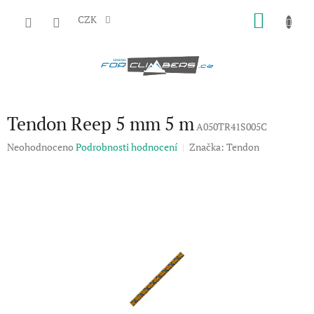
Přejít
NÁKU
na
CZK
obsah
KOŠÍK
Tendon Reep 5 mm 5 m
A050TR41S005C
Průměrné
Neohodnoceno
Podrobnosti hodnocení
Značka:
Tendon
hodnocení
produktu
je
0,0
z
5
hvězdiček.