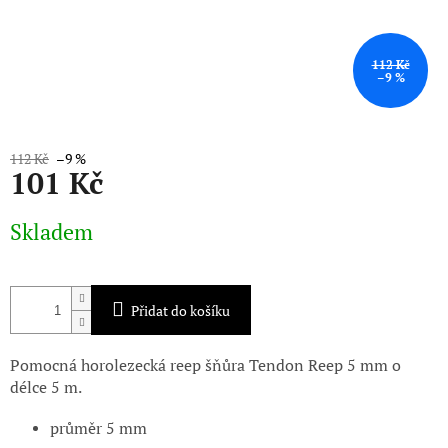
112 Kč
–9 %
112 Kč
–9 %
101 Kč
Měrná
Skladem
cena:
Přidat do košíku
Pomocná horolezecká reep šňůra Tendon Reep 5 mm o
délce 5 m.
průměr 5 mm