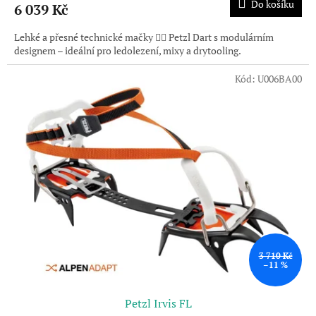
Do košíku
6 039 Kč
Lehké a přesné technické mačky 🧗‍♂️ Petzl Dart s modulárním
designem – ideální pro ledolezení, mixy a drytooling.
Kód:
U006BA00
3 710 Kč
–11 %
Petzl Irvis FL