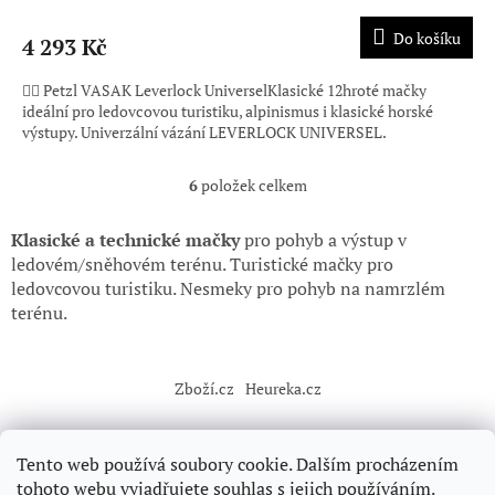
Do košíku
4 293 Kč
🧗‍♂️ Petzl VASAK Leverlock UniverselKlasické 12hroté mačky
ideální pro ledovcovou turistiku, alpinismus i klasické horské
výstupy. Univerzální vázání LEVERLOCK UNIVERSEL.
6
položek celkem
O
v
l
Klasické a technické
mačky
pro pohyb a výstup v
á
ledovém/sněhovém terénu. Turistické mačky pro
d
ledovcovou turistiku. Nesmeky pro pohyb na namrzlém
a
terénu.
c
í
Z
p
á
r
Zboží.cz
Heureka.cz
p
v
k
a
y
t
Tento web používá soubory cookie. Dalším procházením
v
í
ý
tohoto webu vyjadřujete souhlas s jejich používáním.