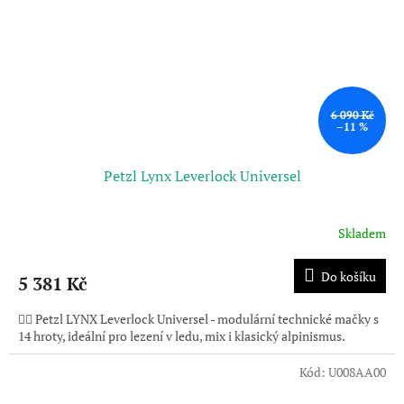
6 090 Kč
–11 %
Petzl Lynx Leverlock Universel
Skladem
Do košíku
5 381 Kč
🧗‍♂️ Petzl LYNX Leverlock Universel - modulární technické mačky s
14 hroty, ideální pro lezení v ledu, mix i klasický alpinismus.
Kód:
U008AA00