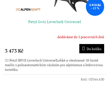
3 970 Kč
–12 %
Petzl Irvis Leverlock Universel
dodáváme do 5 pracovních dnů
Do košíku
3 473 Kč
🧗‍♂️ Petzl IRVIS Leverlock UniverselLehké a všestranné 10-hroté
mačky s poloautomatickým vázáním pro alpinismus a ledovcovou
turistiku.
Kód:
U034AA00