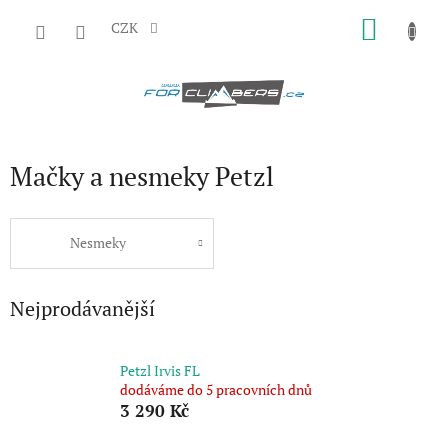
Přejít
NÁKU
na
CZK
obsah
KOŠÍK
Mačky a nesmeky Petzl
Nesmeky
Nejprodávanější
Petzl Irvis FL
dodáváme do 5 pracovních dnů
3 290 Kč