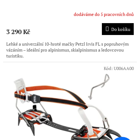
dodáváme do 5 pracovních dnů
Do košíku
3 290 Kč
Lehké a univerzální 10-hroté mačky Petzl Irvis FL s popruhovým
vázáním – ideální pro alpinismus, skialpinismus a ledovcovou
turistiku.
Kód:
U006AA00