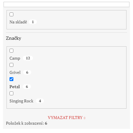
u
k
t
Na skladě
1
ů
Značky
Camp
12
Grivel
6
Petzl
6
Singing Rock
4
VYMAZAT FILTRY
Položek k zobrazení:
6