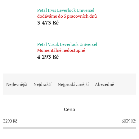
Petzl Irvis Leverlock Universel
dodáváme do 5 pracovních dnů
3 473 Kč
Petzl Vasak Leverlock Universel
Momentálně nedostupné
4 293 Kč
Ř
a
Nejlevnější
Nejdražší
Nejprodávanější
Abecedně
z
e
n
Cena
í
p
3290
Kč
6039
Kč
r
o
d