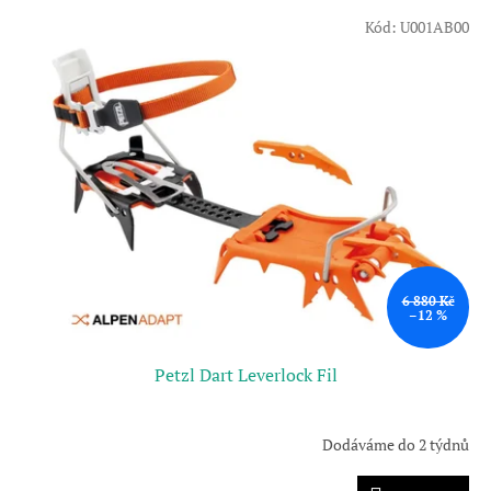
V
Kód:
U001AB00
ý
p
i
s
p
r
o
d
u
k
t
ů
6 880 Kč
–12 %
Petzl Dart Leverlock Fil
Dodáváme do 2 týdnů