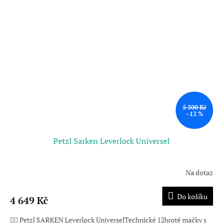
5 300 Kč
–12 %
Petzl Sarken Leverlock Universel
Na dotaz
Do košíku
4 649 Kč
🧗‍♂️ Petzl SARKEN Leverlock UniverselTechnické 12hroté mačky s