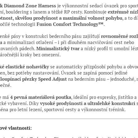
ck Diamond Zone Harness
je výkonnostní sedací úvazek pro spor
ní, bouldering s lanem a těžké RP cesty. Kombinuje
extrémně níz
tnost, skvělou prodyšnost a maximální volnost pohybu
, a to d
očilé technologii
Fusion Comfort Technology™
.
tenké pásy v konstrukci bederního pásu zajišťují
rovnoměrné rozl
u
a minimalizaci otlačení – i při dlouhém nacvičování cest nebo
kovaných pádech.
Minimalistický tvar
a nízký profil ti umožní lézt
áročnější kroky bez omezení.
ké elastické nohavičky
se automaticky přizpůsobí pohybu a obvo
en, bez potřeby nastavování. Úvazek se zapíná pomocí jediné
loupínací přezky Speed Adjust
na bederním pásu – jednoduché, r
ečné.
e má
4 pevná materiálová poutka
, ideální pro expresky, jistítko a
cké vybavení. Díky
vysoké prodyšnosti a ultralehké konstrukci
s
éna pro letní lezení, sportovní cesty a výkonnostní trénink.
ové vlastnosti: