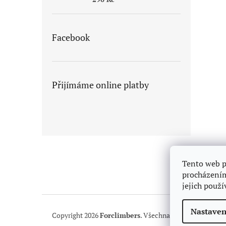
Facebook
Přijímáme online platby
Z
á
p
Tento web p
a
procházením
t
jejich použ
í
Nastaven
Copyright 2026
Forclimbers
. Všechna práva vyhrazena.