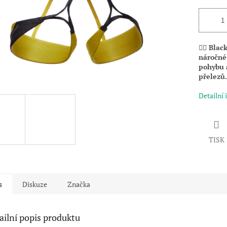
🧗‍♂️ Bl
náročné 
pohybu a
přelezů.
Detailní
TISK
s
Diskuze
Značka
ailní popis produktu