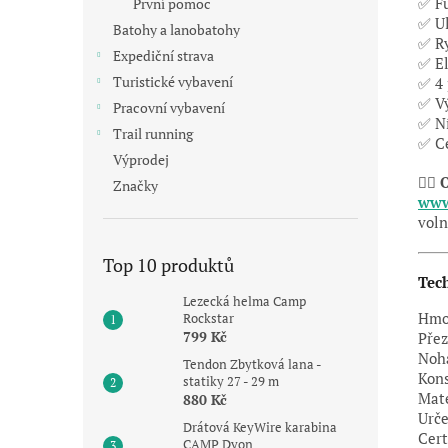
První pomoc
✅ Fu
✅ Ul
Batohy a lanobatohy
✅ Ry
Expediční strava
✅ El
Turistické vybavení
✅ 4 
✅ Vý
Pracovní vybavení
✅ Ní
Trail running
✅ Ce
Výprodej
🧗‍♂️
O
Značky
www
voln
Top 10 produktů
Tech
Lezecká helma Camp
Rockstar
Hmo
799 Kč
Pře
Noh
Tendon Zbytková lana -
Kon
statiky 27 - 29 m
Mate
880 Kč
Urče
Drátová KeyWire karabina
Cert
CAMP Dyon