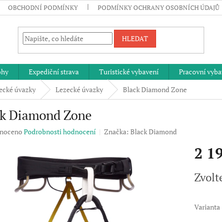
OBCHODNÍ PODMÍNKY
PODMÍNKY OCHRANY OSOBNÍCH ÚDAJŮ
HLEDAT
ohy
Expediční strava
Turistické vybavení
Pracovní vyba
ecké úvazky
Lezecké úvazky
Black Diamond Zone
ck Diamond Zone
né
noceno
Podrobnosti hodnocení
Značka:
Black Diamond
ení
2 1
u
Měrná
Zvolt
cena:
ek.
Varianta