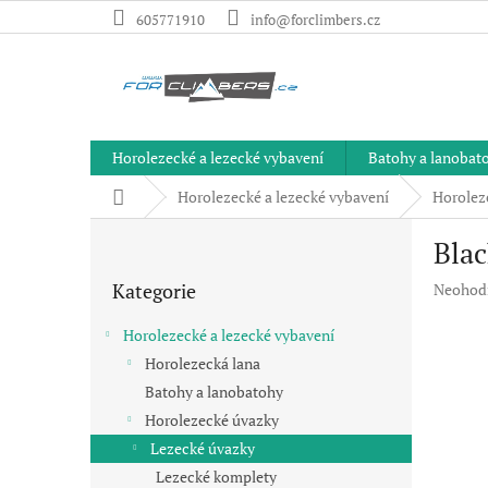
Přejít
605771910
info@forclimbers.cz
na
obsah
Horolezecké a lezecké vybavení
Batohy a lanobat
Domů
Horolezecké a lezecké vybavení
Horolez
P
Bla
o
Přeskočit
s
Kategorie
Průměr
Neohod
kategorie
t
hodnoc
r
produkt
Horolezecké a lezecké vybavení
a
je
Horolezecká lana
n
0,0
Batohy a lanobatohy
z
n
5
í
Horolezecké úvazky
hvězdič
p
Lezecké úvazky
a
Lezecké komplety