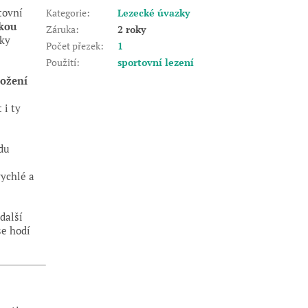
tovní
Kategorie
:
Lezecké úvazky
kou
Záruka
:
2 roky
íky
Počet přezek
:
1
Použití
:
sportovní lezení
ožení
 i ty
du
ychlé a
 další
e hodí