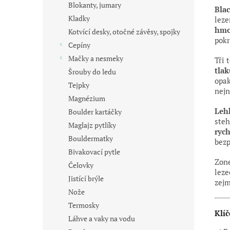
Blokanty, jumary
Bla
Kladky
leze
hmo
Kotvící desky, otočné závěsy, spojky
pokr
Cepíny
Mačky a nesmeky
Tři 
tlak
Šrouby do ledu
opa
Tejpky
nejn
Magnézium
Leh
Boulder kartáčky
steh
Maglajz pytlíky
rych
Bouldermatky
bezp
Bivakovací pytle
Zon
Čelovky
leze
Jistící brýle
zejm
Nože
Termosky
Klíč
Láhve a vaky na vodu