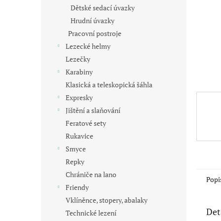
n
Dětské sedací úvazky
e
Hrudní úvazky
l
Pracovní postroje
Lezecké helmy
Lezečky
Karabiny
Klasická a teleskopická šáhla
Expresky
Jištění a slaňování
Feratové sety
Rukavice
Smyce
Repky
Chrániče na lano
Popi
Friendy
Vklíněnce, stopery, abalaky
Det
Technické lezení