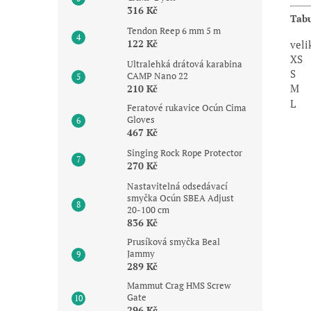
316 Kč
Tabu
Tendon Reep 6 mm 5 m
122 Kč
veli
XS
Ultralehká drátová karabina
S
CAMP Nano 22
210 Kč
M
L
Feratové rukavice Ocún Cima
Gloves
467 Kč
Singing Rock Rope Protector
270 Kč
Nastavitelná odsedávací
smyčka Ocún SBEA Adjust
20-100 cm
836 Kč
Prusíková smyčka Beal
Jammy
289 Kč
Mammut Crag HMS Screw
Gate
296 Kč