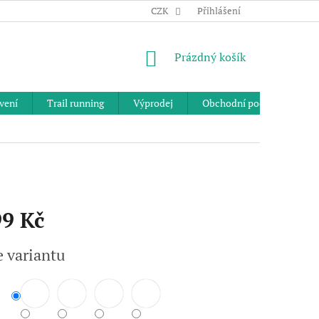
CZK
Přihlášení
NÁKUPNÍ
Prázdný košík
KOŠÍK
vení
Trail running
Výprodej
Obchodní podmínky
99 Kč
e variantu