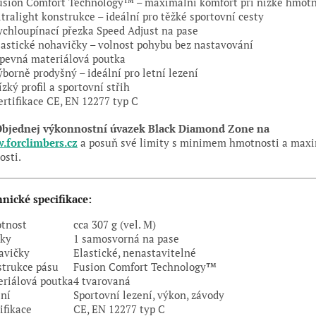
sion Comfort Technology™ – maximální komfort při nízké hmotn
tralight konstrukce – ideální pro těžké sportovní cesty
chloupínací přezka Speed Adjust na pase
astické nohavičky – volnost pohybu bez nastavování
pevná materiálová poutka
borně prodyšný – ideální pro letní lezení
zký profil a sportovní střih
rtifikace CE, EN 12277 typ C
bjednej výkonnostní úvazek Black Diamond Zone na
.forclimbers.cz
a posuň své limity s minimem hmotnosti a ma
osti.
nické specifikace:
tnost
cca 307 g (vel. M)
zky
1 samosvorná na pase
avičky
Elastické, nenastavitelné
strukce pásu
Fusion Comfort Technology™
riálová poutka
4 tvarovaná
ní
Sportovní lezení, výkon, závody
ifikace
CE, EN 12277 typ C