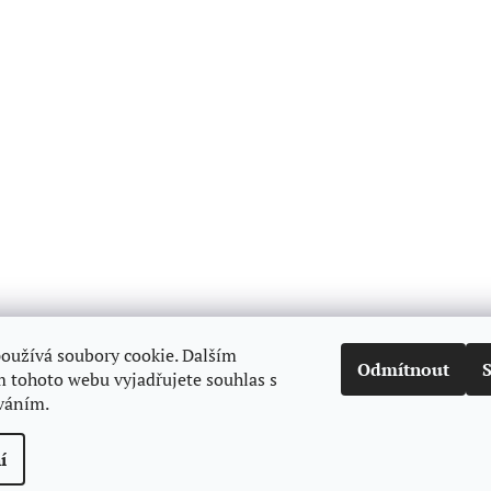
Zboží.cz
Heureka.cz
oužívá soubory cookie. Dalším
Odmítnout
 tohoto webu vyjadřujete souhlas s
íváním.
í
Upravit nastavení cookies