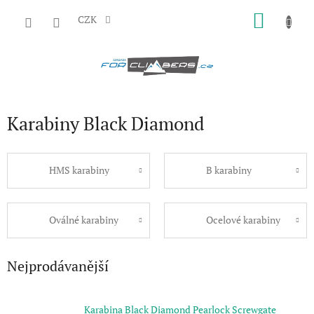
Přejít
NÁKU
na
CZK
obsah
KOŠÍK
Karabiny Black Diamond
HMS karabiny
B karabiny
Oválné karabiny
Ocelové karabiny
Nejprodávanější
Karabina Black Diamond Pearlock Screwgate