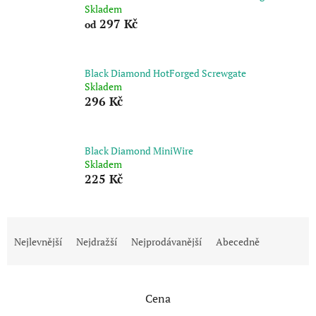
Skladem
297 Kč
od
Black Diamond HotForged Screwgate
Skladem
296 Kč
Black Diamond MiniWire
Skladem
225 Kč
Ř
a
Nejlevnější
Nejdražší
Nejprodávanější
Abecedně
z
e
n
Cena
í