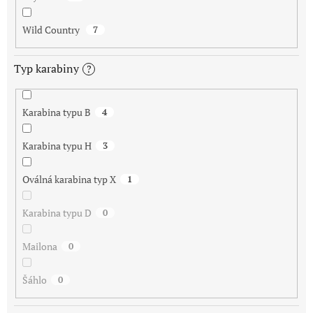
Wild Country
7
Typ karabiny
?
Karabina typu B
4
Karabina typu H
3
Oválná karabina typ X
1
Karabina typu D
0
Mailona
0
Šáhlo
0