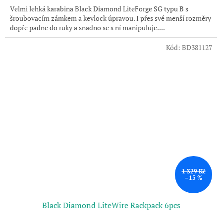
Velmi lehká karabina Black Diamond LiteForge SG typu B s
šroubovacím zámkem a keylock úpravou. I přes své menší rozměry
dopře padne do ruky a snadno se s ní manipuluje....
Kód:
BD381127
1 329 Kč
–15 %
Black Diamond LiteWire Rackpack 6pcs