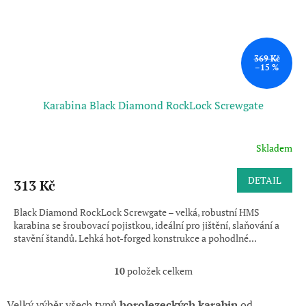
369 Kč
–15 %
Karabina Black Diamond RockLock Screwgate
Skladem
Průměrné
hodnocení
produktu
DETAIL
313 Kč
je
5,0
Black Diamond RockLock Screwgate – velká, robustní HMS
z
karabina se šroubovací pojistkou, ideální pro jištění, slaňování a
5
stavění štandů. Lehká hot-forged konstrukce a pohodlné...
hvězdiček.
10
položek celkem
O
v
l
Velký výběr všech typů
horolezeckých karabin
od