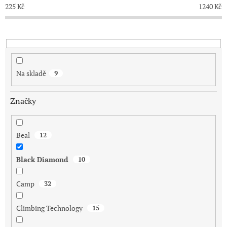
p
225
Kč
1240
Kč
r
o
d
u
k
t
Na skladě
9
ů
Značky
Beal
12
Black Diamond
10
Camp
32
Climbing Technology
15