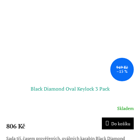
949 Kč
–15 %
Black Diamond Oval Keylock 3 Pack
Skladem
Do košíku
806 Kč
Sada tří, časem prověřených, oválných karabin Black Diamond