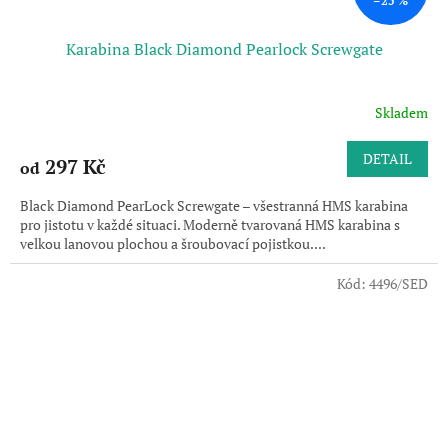
–25 %
Karabina Black Diamond Pearlock Screwgate
Skladem
DETAIL
297 Kč
od
Black Diamond PearLock Screwgate – všestranná HMS karabina
pro jistotu v každé situaci. Moderně tvarovaná HMS karabina s
velkou lanovou plochou a šroubovací pojistkou....
Kód:
4496/SED