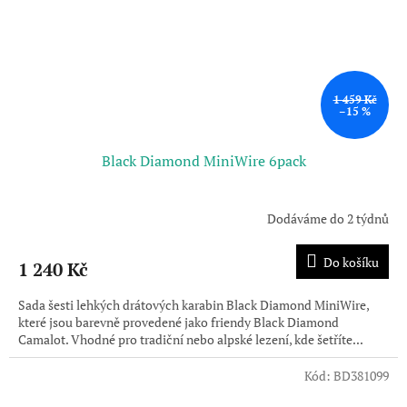
1 459 Kč
–15 %
Black Diamond MiniWire 6pack
Dodáváme do 2 týdnů
Do košíku
1 240 Kč
Sada šesti lehkých drátových karabin Black Diamond MiniWire,
které jsou barevně provedené jako friendy Black Diamond
Camalot. Vhodné pro tradiční nebo alpské lezení, kde šetříte...
Kód:
BD381099