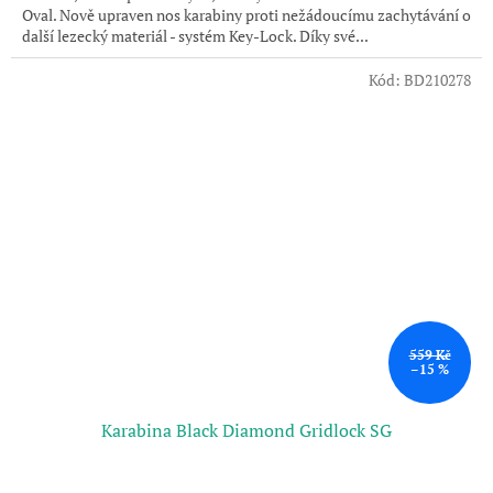
Oval. Nově upraven nos karabiny proti nežádoucímu zachytávání o
další lezecký materiál - systém Key-Lock. Díky své...
Kód:
BD210278
559 Kč
–15 %
Karabina Black Diamond Gridlock SG