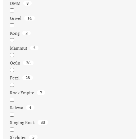
DMM
8
Grivel
14
Kong
2
Mammut
5
Ocún
26
Petzl
28
Rock Empire
7
Salewa
4
Singing Rock
33
Skylotec
5