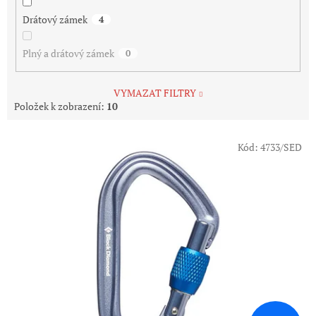
Drátový zámek
4
Plný a drátový zámek
0
VYMAZAT FILTRY
Položek k zobrazení:
10
V
Kód:
4733/SED
ý
p
i
s
p
r
o
d
u
k
t