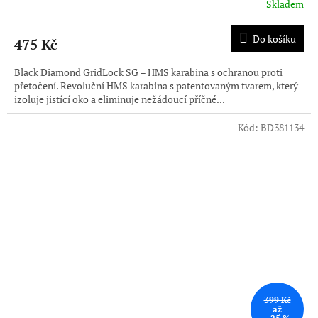
Skladem
Do košíku
475 Kč
Black Diamond GridLock SG – HMS karabina s ochranou proti
přetočení. Revoluční HMS karabina s patentovaným tvarem, který
izoluje jistící oko a eliminuje nežádoucí příčné...
Kód:
BD381134
399 Kč
až