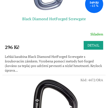
ů
349 Kč
–15 %
Black Diamond HotForged Screwgate
Skladem
DETAIL
296 Kč
Lehká karabina Black Diamond HotForged Screwgate s
šroubovacím zámkem. Vyrobena pomocí metody hot-forged
(kováno za tepla) pro udržení pevnosti a nízké hmotnosti. Keylock
úprava...
Kód:
4472/ORA