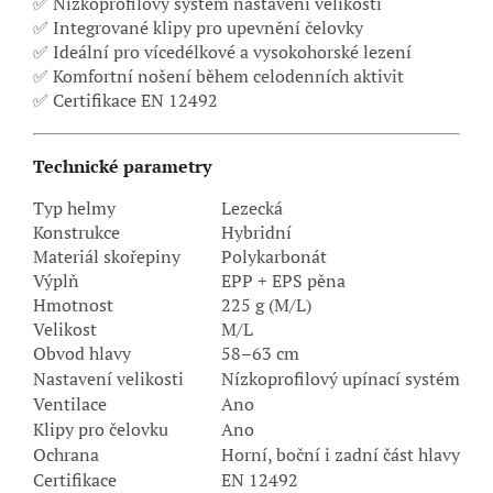
✅ Nízkoprofilový systém nastavení velikosti
✅ Integrované klipy pro upevnění čelovky
✅ Ideální pro vícedélkové a vysokohorské lezení
✅ Komfortní nošení během celodenních aktivit
✅ Certifikace EN 12492
Technické parametry
Typ helmy
Lezecká
Konstrukce
Hybridní
Materiál skořepiny
Polykarbonát
Výplň
EPP + EPS pěna
Hmotnost
225 g (M/L)
Velikost
M/L
Obvod hlavy
58–63 cm
Nastavení velikosti
Nízkoprofilový upínací systém
Ventilace
Ano
Klipy pro čelovku
Ano
Ochrana
Horní, boční i zadní část hlavy
Certifikace
EN 12492