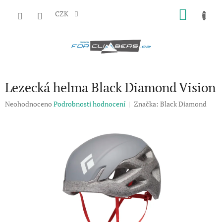
Přejít
NÁKU
na
CZK
obsah
KOŠÍK
Lezecká helma Black Diamond Vision
Průměrné
Neohodnoceno
Podrobnosti hodnocení
Značka:
Black Diamond
hodnocení
produktu
je
0,0
z
5
hvězdiček.