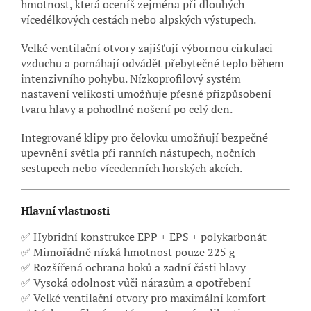
hmotnost, která oceníš zejména při dlouhých
vícedélkových cestách nebo alpských výstupech.
Velké ventilační otvory zajišťují výbornou cirkulaci
vzduchu a pomáhají odvádět přebytečné teplo během
intenzivního pohybu. Nízkoprofilový systém
nastavení velikosti umožňuje přesné přizpůsobení
tvaru hlavy a pohodlné nošení po celý den.
Integrované klipy pro čelovku umožňují bezpečné
upevnění světla při ranních nástupech, nočních
sestupech nebo vícedenních horských akcích.
Hlavní vlastnosti
✅ Hybridní konstrukce EPP + EPS + polykarbonát
✅ Mimořádně nízká hmotnost pouze 225 g
✅ Rozšířená ochrana boků a zadní části hlavy
✅ Vysoká odolnost vůči nárazům a opotřebení
✅ Velké ventilační otvory pro maximální komfort