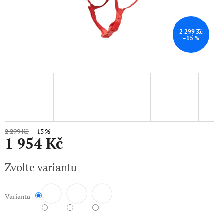
2 299 Kč
–15 %
2 299 Kč
–15 %
1 954 Kč
Měrná
Zvolte variantu
cena:
Varianta