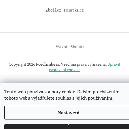
Z
á
Zboží.cz
Heureka.cz
p
a
t
í
Vytvořil Shoptet
Copyright 2026
Forclimbers
. Všechna práva vyhrazena.
Upravit
nastavení cookies
Tento web používá soubory cookie. Dalším procházením
tohoto webu vyjadřujete souhlas s jejich používáním.
Nastavení