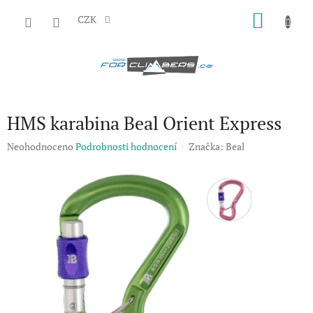
Přejít
NÁKU
na
CZK
obsah
KOŠÍK
HMS karabina Beal Orient Express
Průměrné
Neohodnoceno
Podrobnosti hodnocení
Značka:
Beal
hodnocení
produktu
je
0,0
z
5
hvězdiček.