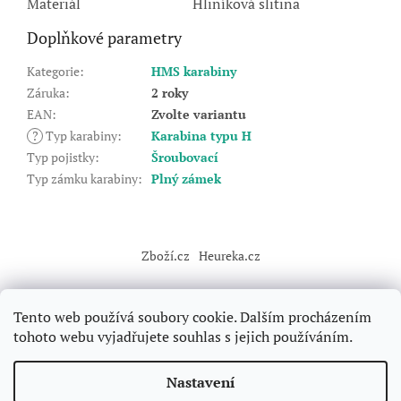
Materiál
Hliníková slitina
Doplňkové parametry
Kategorie
:
HMS karabiny
Záruka
:
2 roky
EAN
:
Zvolte variantu
?
Typ karabiny
:
Karabina typu H
Typ pojistky
:
Šroubovací
Typ zámku karabiny
:
Plný zámek
Z
á
Zboží.cz
Heureka.cz
p
a
t
Tento web používá soubory cookie. Dalším procházením
í
tohoto webu vyjadřujete souhlas s jejich používáním.
Vytvořil Shoptet
Nastavení