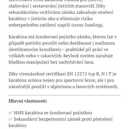
slaňování i sestavování jistících stanovišť. Díky
sekundárnímu vnitřnímu zámku zabraňuje otočení
karabiny v jistícím oku a eliminuje riziko
nebezpečného zatížení napříč (cross-loading).
Karabina má šroubovací pojistku zámku, kterou lze v
případě potřeby povolit nebo dotáhnout i mailonou
(šestihranným kroužkem) – praktické při práci ve
výškách nebo v rukavicích. Keylock systém zaručuje
hladkou manipulaci bez zachytávání lana.
Díky vícenásobné certifikaci EN 12275 typ B, H i T je
karabina určena nejen pro sportovní lezce, ale i pro
náročnější použití v alpinismu a lanových systémech.
Hlavní vlastnosti:
✅ HMS karabina se šroubovací pojistkou
✅ Sekundární bezpečnostní zámek proti přetočení
karabiny