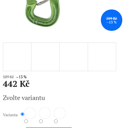
509 Kč
–13 %
509 Kč
–13 %
442 Kč
Měrná
Zvolte variantu
cena:
Varianta