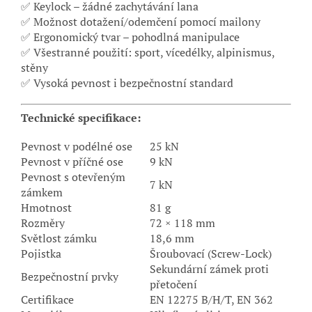
✅ Keylock – žádné zachytávání lana
✅ Možnost dotažení/odemčení pomocí mailony
✅ Ergonomický tvar – pohodlná manipulace
✅ Všestranné použití: sport, vícedélky, alpinismus,
stěny
✅ Vysoká pevnost i bezpečnostní standard
Technické specifikace:
Pevnost v podélné ose
25 kN
Pevnost v příčné ose
9 kN
Pevnost s otevřeným
7 kN
zámkem
Hmotnost
81 g
Rozměry
72 × 118 mm
Světlost zámku
18,6 mm
Pojistka
Šroubovací (Screw-Lock)
Sekundární zámek proti
Bezpečnostní prvky
přetočení
Certifikace
EN 12275 B/H/T, EN 362