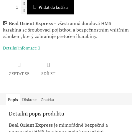
Přidat do košíku
🧗
Beal Orient Express –
všestranná duralová HMS
karabina se šroubovací pojistkou a bezpečnostním vnitřním
zámkem, který zabraňuje přetočení karabiny.
Detailní informace
ZEPTAT SE
SDÍLET
Popis
Diskuze
Značka
Detailní popis produktu
Beal Orient Express
je mimořádně bezpečná a
univerzální HMS karabina vhodná pro jištění,