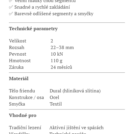
✅ Velmi hladký chod segmentů
✅ Snadné a rychlé zakládání
✅ Barevně odlišené segmenty a smyčky
Technické parametry
Velikost
2
Rozsah
22–38 mm
Pevnost
10 kN
Hmotnost
110 g
Záruka
24 měsíců
Materiál
Tělo friendu
Dural (hliníková slitina)
Konstrukce / osa
Ocel
Smyčka
Textil
Vhodné pro
Tradiční lezení
Aktivní jištění ve spárách