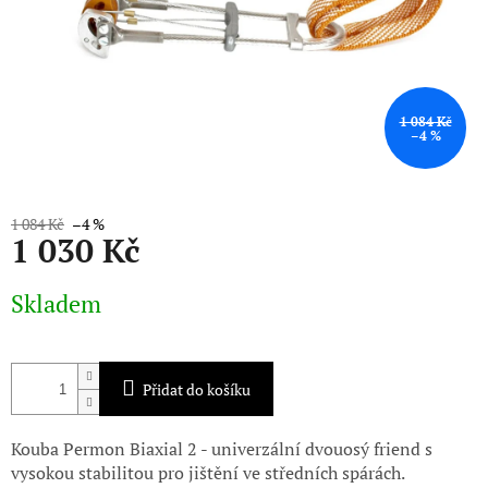
1 084 Kč
–4 %
1 084 Kč
–4 %
1 030 Kč
Měrná
Skladem
cena:
Přidat do košíku
Kouba Permon Biaxial 2 - univerzální dvouosý friend s
vysokou stabilitou pro jištění ve středních spárách.