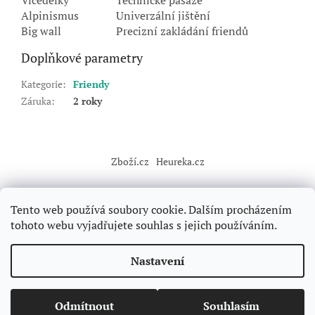
Vícedélky
Technické pasáže
Alpinismus
Univerzální jištění
Big wall
Precizní zakládání friendů
Doplňkové parametry
Kategorie
:
Friendy
Záruka
:
2 roky
Z
á
Zboží.cz
Heureka.cz
p
a
t
Tento web používá soubory cookie. Dalším procházením
í
tohoto webu vyjadřujete souhlas s jejich používáním.
Vytvořil Shoptet
Nastavení
Copyright 2026
Forclimbers
. Všechna práva vyhrazena.
Upravit
Odmítnout
Souhlasím
nastavení cookies