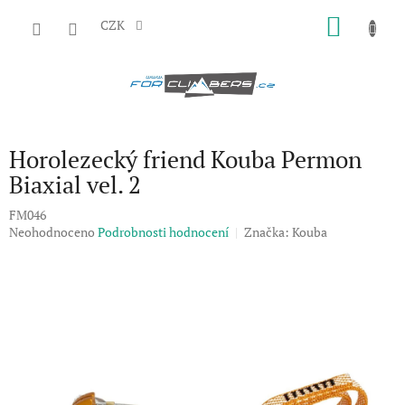
Přejít
NÁKU
na
CZK
obsah
KOŠÍK
Horolezecký friend Kouba Permon
Biaxial vel. 2
FM046
Průměrné
Neohodnoceno
Podrobnosti hodnocení
Značka:
Kouba
hodnocení
produktu
je
0,0
z
5
hvězdiček.