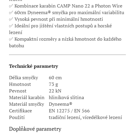
✅ Kombinace karabin CAMP Nano 22 a Photon Wire
✅ 60cm Dyneema® smyčka pro maximální variabilitu
✅ Vysoká pevnost při minimální hmotnosti
✅ Ideální pro jištění vlastních postupů a horské
lezení
✅ Kompaktní rozměry a nízká hmotnost do každého
batohu
Technické parametry
Délka smyčky
60 cm
Hmotnost
73 g
Pevnost
22 kN
Materiál karabin
hliníková slitina
Materiál smyčky
Dyneema®
Certifikace
EN 12275 / EN 566
Použití
tradiční lezení, vícedélkové lezení
Doplňkové parametry