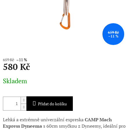
659 Kč
–11 %
659 Kč
–11 %
580 Kč
Měrná
Skladem
cena:
Přidat do košíku
Lehká a extrémně univerzální expreska
CAMP Mach
Express Dyneema
s 60cm smyčkou z Dyneemy, ideální pro