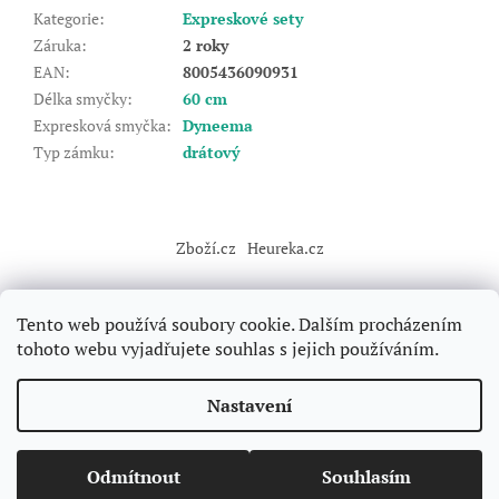
Kategorie
:
Expreskové sety
Záruka
:
2 roky
EAN
:
8005436090931
Délka smyčky
:
60 cm
Expresková smyčka
:
Dyneema
Typ zámku
:
drátový
Z
á
Zboží.cz
Heureka.cz
p
a
t
Tento web používá soubory cookie. Dalším procházením
í
tohoto webu vyjadřujete souhlas s jejich používáním.
Vytvořil Shoptet
Nastavení
Copyright 2026
Forclimbers
. Všechna práva vyhrazena.
Upravit
Odmítnout
Souhlasím
nastavení cookies