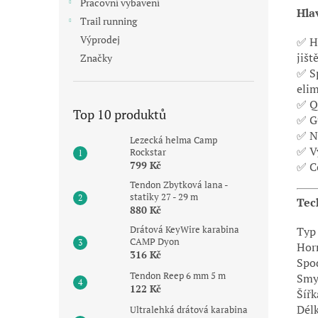
Pracovní vybavení
Hlav
Trail running
Výprodej
✅ H
jišt
Značky
✅ S
eli
✅ Q
Top 10 produktů
✅ Gu
✅ Ní
Lezecká helma Camp
✅ V
Rockstar
799 Kč
✅ Ce
Tendon Zbytková lana -
statiky 27 - 29 m
Tec
880 Kč
Drátová KeyWire karabina
Typ
CAMP Dyon
Hor
316 Kč
Spo
Tendon Reep 6 mm 5 m
Smy
122 Kč
Šíř
Dél
Ultralehká drátová karabina