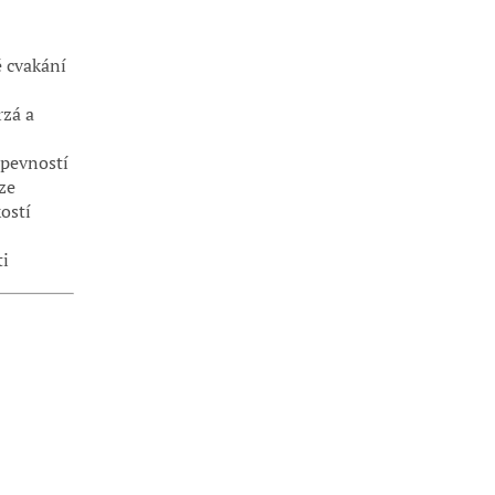
 cvakání
rzá a
pevností
ze
ostí
ti