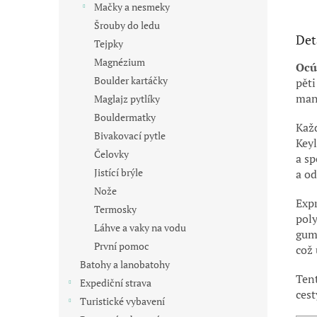
Mačky a nesmeky
Šrouby do ledu
Det
Tejpky
Magnézium
Ocú
Boulder kartáčky
pěti
mani
Maglajz pytlíky
Bouldermatky
Kaž
Bivakovací pytle
Keyl
Čelovky
a sp
Jistící brýle
a od
Nože
Exp
Termosky
poly
Láhve a vaky na vodu
gumo
První pomoc
což 
Batohy a lanobatohy
Tent
Expediční strava
cest
Turistické vybavení