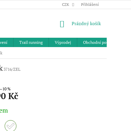
CZK
Přihlášení
NÁKUPNÍ
Prázdný košík
KOŠÍK
vení
Trail running
Výprodej
Obchodní podmínky
ck
k
3716/ZEL
–10 %
90 Kč
dem