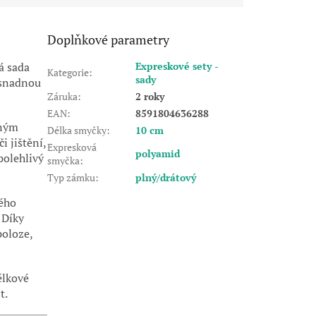
Doplňkové parametry
á sada
Expreskové sety -
Kategorie
:
sady
a snadnou
Záruka
:
2 roky
EAN
:
8591804636288
vným
Délka smyčky
:
10 cm
 jištění,
Expresková
polyamid
polehlivý
smyčka
:
Typ zámku
:
plný/drátový
ého
 Díky
poloze,
élkové
t.