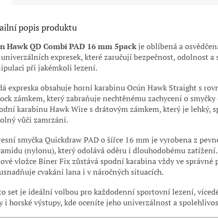
ailní popis produktu
n Hawk QD Combi PAD 16 mm 5pack
je oblíbená a osvědčen
 univerzálních expresek, které zaručují bezpečnost, odolnost 
pulaci při jakémkoli lezení.
dá expreska obsahuje horní karabinu Ocún Hawk Straight s ro
ock zámkem, který zabraňuje nechtěnému zachycení o smyčky či
odní karabinu Hawk Wire s drátovým zámkem, který je lehký, s
olný vůči zamrzání.
resní smyčka Quickdraw PAD o šířce 16 mm je vyrobena z pevn
amidu (nylonu), který odolává oděru i dlouhodobému zatížení.
vé vložce Biner Fix zůstává spodní karabina vždy ve správné 
usnadňuje cvakání lana i v náročných situacích.
o set je ideální volbou pro každodenní sportovní lezení, víced
y i horské výstupy, kde oceníte jeho univerzálnost a spolehlivos