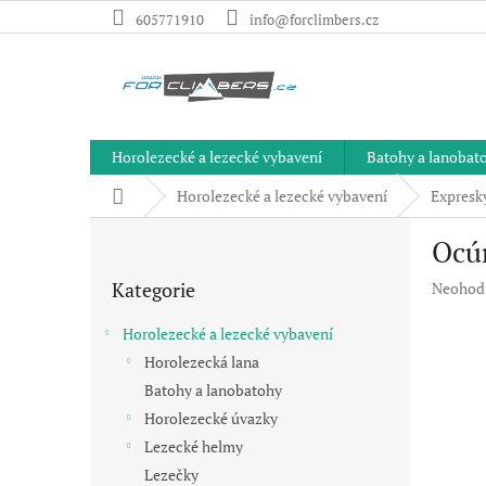
Přejít
605771910
info@forclimbers.cz
na
obsah
Horolezecké a lezecké vybavení
Batohy a lanobat
Domů
Horolezecké a lezecké vybavení
Expresk
P
Ocú
o
Přeskočit
s
Kategorie
Průměr
Neohod
kategorie
t
hodnoc
r
produkt
Horolezecké a lezecké vybavení
a
je
Horolezecká lana
n
0,0
Batohy a lanobatohy
z
n
5
í
Horolezecké úvazky
hvězdič
p
Lezecké helmy
a
Lezečky