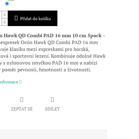
Přidat do košíku
n Hawk QD Combi PAD 16 mm 10 cm 5pack –
i expresek Ocún Hawk QD Combi PAD 16 mm
vuje klasiku mezi expreskami pro horská,
ková i sportovní lezení. Kombinuje odolné Hawk
y s nylonovou smyčkou PAD 16 mm a nabízí
 poměr pevnosti, hmotnosti a životnosti.
 informace
ZEPTAT SE
SDÍLET