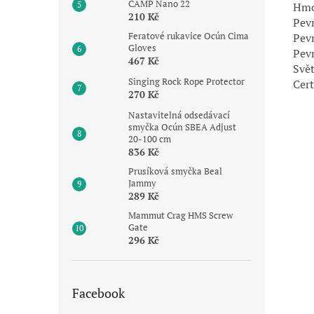
CAMP Nano 22
Hmo
210 Kč
Pev
Feratové rukavice Ocún Cima
Pev
Gloves
Pev
467 Kč
Svět
Singing Rock Rope Protector
Cert
270 Kč
Nastavitelná odsedávací
smyčka Ocún SBEA Adjust
20-100 cm
836 Kč
Prusíková smyčka Beal
Jammy
289 Kč
Mammut Crag HMS Screw
Gate
296 Kč
Facebook