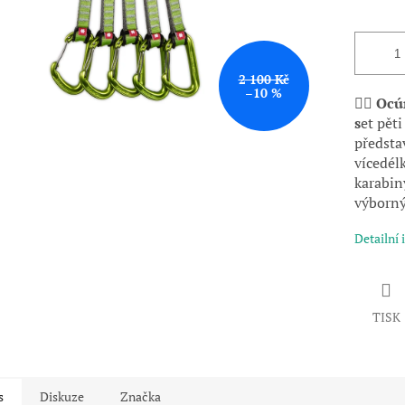
2 100 Kč
–10 %
🧗‍♂️
Ocú
s
et pět
předsta
vícedél
karabin
výborný
Detailní
TISK
s
Diskuze
Značka