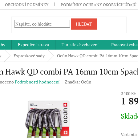
OBCHODNÍ PODMÍNKY
PODMÍNKY OCHRANY OSOBNÍCH ÚDAJŮ
HLEDAT
ohy
Expediční strava
Turistické vybavení
Pracovní vyba
y
Expreskové sady
Ocún Hawk QD combi PA 16mm 10cm 5pa
n Hawk QD combi PA 16mm 10cm 5pac
né
noceno
Podrobnosti hodnocení
Značka:
Ocún
ení
u
2 100 Kč
1 8
Měrná
Skla
cena:
ek.
Varianta