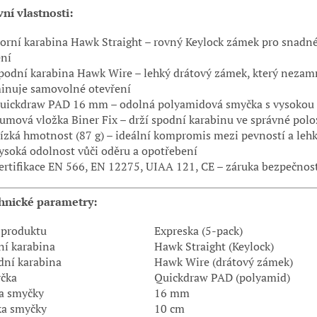
ní vlastnosti:
orní karabina Hawk Straight – rovný Keylock zámek pro snadné
ění
podní karabina Hawk Wire – lehký drátový zámek, který nezam
minuje samovolné otevření
uickdraw PAD 16 mm – odolná polyamidová smyčka s vysokou 
mová vložka Biner Fix – drží spodní karabinu ve správné polo
zká hmotnost (87 g) – ideální kompromis mezi pevností a lehk
ysoká odolnost vůči oděru a opotřebení
rtifikace EN 566, EN 12275, UIAA 121, CE – záruka bezpečnos
hnické parametry:
 produktu
Expreska (5-pack)
ní karabina
Hawk Straight (Keylock)
dní karabina
Hawk Wire (drátový zámek)
čka
Quickdraw PAD (polyamid)
ka smyčky
16 mm
ka smyčky
10 cm