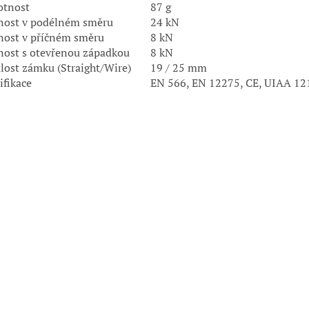
tnost
87 g
nost v podélném směru
24 kN
nost v příčném směru
8 kN
nost s otevřenou západkou
8 kN
lost zámku (Straight/Wire)
19 / 25 mm
ifikace
EN 566, EN 12275, CE, UIAA 12