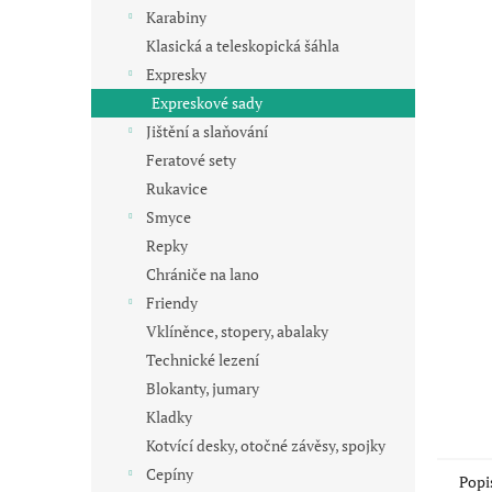
n
Karabiny
e
Klasická a teleskopická šáhla
l
Expresky
Expreskové sady
Jištění a slaňování
Feratové sety
Rukavice
Smyce
Repky
Chrániče na lano
Friendy
Vklíněnce, stopery, abalaky
Technické lezení
Blokanty, jumary
Kladky
Kotvící desky, otočné závěsy, spojky
Cepíny
Popi