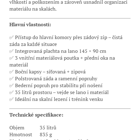
vlhkostí a poškozením a zároveň usnadnil organizaci
materiálu na skalách.
Hlavní vlastnosti:
✅ Přístup do hlavní komory přes zádový zip – čistá
záda za každé situace
✅ Integrovaná plachta na lano 145 × 90 cm
✅ 3 vnitřní materiálová poutka + přední oka na
materiál
✅ Boční kapsy – síťovaná + zipová
✅ Polstrovaná záda a ramenní popruhy
✅ Bederní popruh pro stabilitu při nošení
✅ 35 litrů prostoru – vejde se lano i materiál
✅ Ideální na skalní lezení i trénink venku
Technické specifikace:
Objem
35 litrů
Hmotnost
835 g