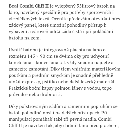
Beal Combi Cliff II
je vylepšený 35litrový batoh na
lano, navržený speciálně pro potřeby sportovních i
vícedélkových lezců. Oceníte především otevírání přes
zádový panel, které umožní pohodlný přístup k
vybavení a zároveň udrží záda čistá i při pokládání
batohu na zem.
Uvnitř batohu je integrovaná plachta na lano o
rozměru 145 × 90 cm se dvěma oky pro uchycení
konců lana – konec lana tak vždy snadno najdete a
zamezíte zamotání. Díky třem vnitřním materiálovým
poutkům a předním smyčkám je snadné přehledně
uložit expresky, jistítko nebo další lezecký materiál.
Praktické boční kapsy pojmou láhev s vodou, topo
průvodce nebo drobnosti.
Díky polstrovaným zádům a ramenním popruhům se
batoh pohodlně nosí i na delších přístupech. Při
manipulaci pomáhají také tři pevná madla. Combi
Cliff II je navržen tak, aby chránil lano před prachem,