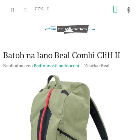
Přejít
NÁKU
na
CZK
obsah
KOŠÍK
Batoh na lano Beal Combi Cliff II
Průměrné
Neohodnoceno
Podrobnosti hodnocení
Značka:
Beal
hodnocení
produktu
je
0,0
z
5
hvězdiček.