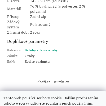
Plachta
145 × 90 cm (součástí)
76 % bavlna, 22 % polyester, 2 %
Materiál
polyamid
Přístup
Zadní zip
Zádový
Polstrovaný
systém
Záruční doba
2 roky
Doplňkové parametry
Kategorie
:
Batohy a lanobatohy
Záruka
:
2 roky
EAN
:
Zvolte variantu
Z
á
Zboží.cz
Heureka.cz
p
a
t
Tento web používá soubory cookie. Dalším procházením
í
tohoto webu vyjadřujete souhlas s jejich používáním.