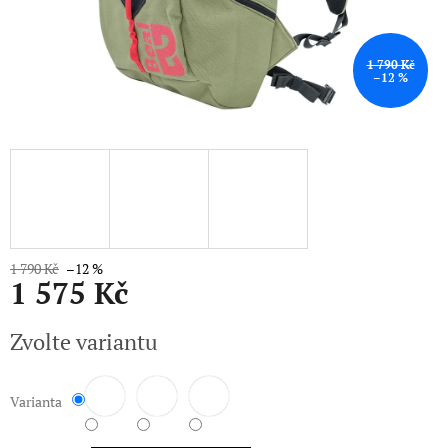
1 790 Kč
–12 %
1 790 Kč
–12 %
1 575 Kč
Měrná
Zvolte variantu
cena:
Varianta