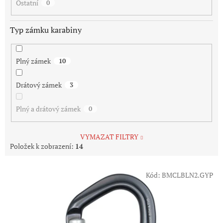
Ostatní
0
Typ zámku karabiny
Plný zámek
10
Drátový zámek
3
Plný a drátový zámek
0
VYMAZAT FILTRY
Položek k zobrazení:
14
V
Kód:
BMCLBLN2.GYP
ý
p
i
s