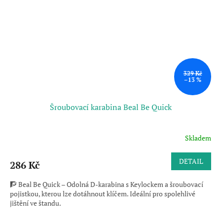
329 Kč
–13 %
Šroubovací karabina Beal Be Quick
Skladem
DETAIL
286 Kč
🧗 Beal Be Quick – Odolná D-karabina s Keylockem a šroubovací
pojistkou, kterou lze dotáhnout klíčem. Ideální pro spolehlivé
jištění ve štandu.