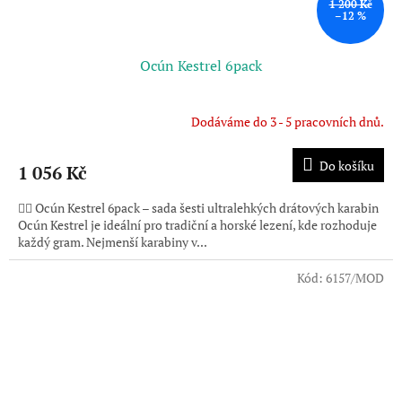
1 200 Kč
–12 %
Ocún Kestrel 6pack
Dodáváme do 3 - 5 pracovních dnů.
Do košíku
1 056 Kč
🧗‍♀️ Ocún Kestrel 6pack – sada šesti ultralehkých drátových karabin
Ocún Kestrel je ideální pro tradiční a horské lezení, kde rozhoduje
každý gram. Nejmenší karabiny v...
Kód:
6157/MOD