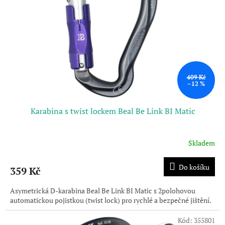
p
r
o
d
u
k
t
ů
409 Kč
–12 %
Karabina s twist lockem Beal Be Link BI Matic
Skladem
Do košíku
359 Kč
Asymetrická D-karabina Beal Be Link BI Matic s 2polohovou
automatickou pojistkou (twist lock) pro rychlé a bezpečné jištění.
Kód:
355801