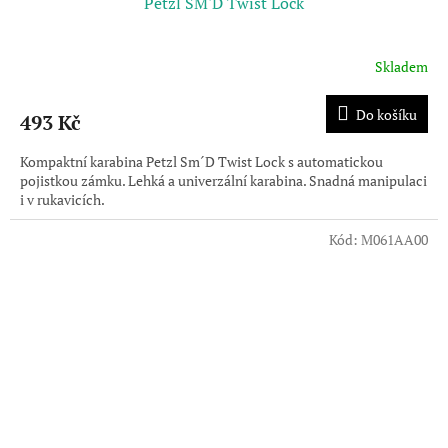
Petzl SM'D Twist Lock
Skladem
Do košíku
493 Kč
Kompaktní karabina Petzl Sm´D Twist Lock s automatickou
pojistkou zámku. Lehká a univerzální karabina. Snadná manipulaci
i v rukavicích.
Kód:
M061AA00