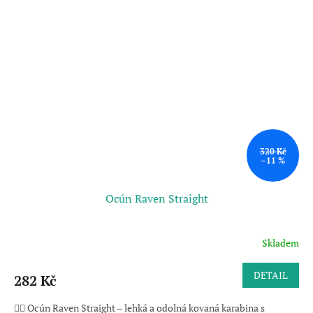
320 Kč
–11 %
Ocún Raven Straight
Skladem
DETAIL
282 Kč
🧗‍♂️ Ocún Raven Straight – lehká a odolná kovaná karabina s