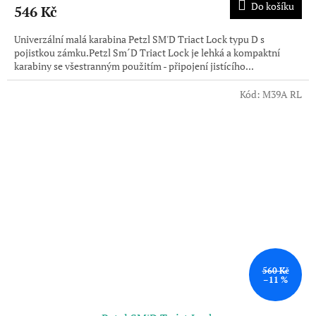
Do košíku
546 Kč
Univerzální malá karabina Petzl SM'D Triact Lock typu D s
pojistkou zámku.Petzl Sm´D Triact Lock je lehká a kompaktní
karabiny se všestranným použitím - připojení jistícího...
Kód:
M39A RL
560 Kč
–11 %