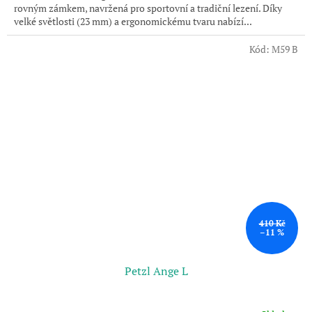
rovným zámkem, navržená pro sportovní a tradiční lezení. Díky
velké světlosti (23 mm) a ergonomickému tvaru nabízí...
Kód:
M59 B
410 Kč
–11 %
Petzl Ange L