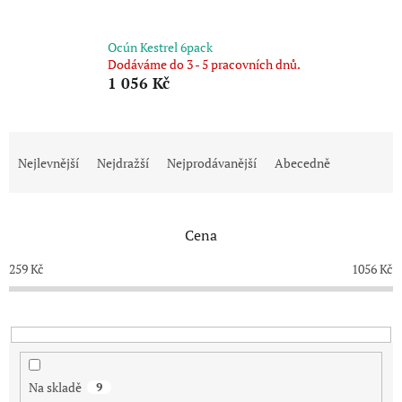
Ocún Kestrel 6pack
Dodáváme do 3 - 5 pracovních dnů.
1 056 Kč
Ř
a
Nejlevnější
Nejdražší
Nejprodávanější
Abecedně
z
e
n
Cena
í
p
259
Kč
1056
Kč
r
o
d
u
k
t
Na skladě
9
ů