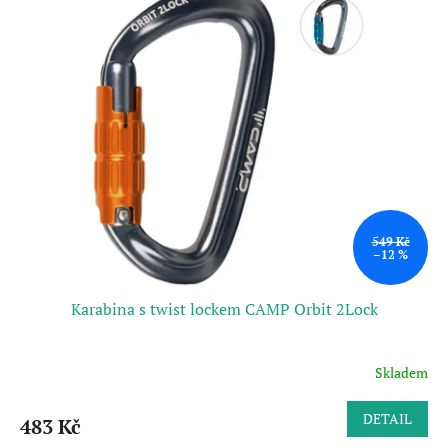
549 Kč
–12 %
Karabina s twist lockem CAMP Orbit 2Lock
Skladem
DETAIL
483 Kč