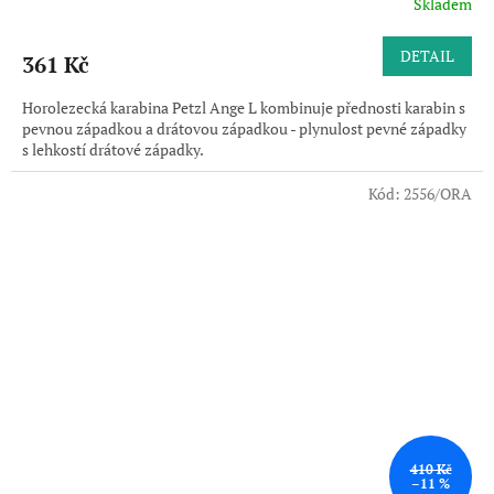
Skladem
DETAIL
361 Kč
Horolezecká karabina Petzl Ange L kombinuje přednosti karabin s
pevnou západkou a drátovou západkou - plynulost pevné západky
s lehkostí drátové západky.
Kód:
2556/ORA
410 Kč
–11 %