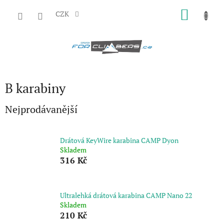
Přejít
NÁKU
na
CZK
obsah
KOŠÍK
B karabiny
Nejprodávanější
Drátová KeyWire karabina CAMP Dyon
Skladem
316 Kč
Ultralehká drátová karabina CAMP Nano 22
Skladem
210 Kč