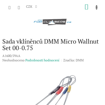
Přejít
NÁKU
na
CZK
obsah
KOŠÍK
Sada vklíněnců DMM Micro Wallnut
Set 00-0.75
A1600/59AA
Průměrné
Neohodnoceno
Podrobnosti hodnocení
Značka:
DMM
hodnocení
produktu
je
0,0
z
5
hvězdiček.