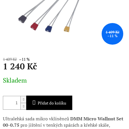
1 409 Kč
–11 %
1 409 Kč
–11 %
1 240 Kč
Měrná
Skladem
cena:
Přidat do košíku
Ultralehká sada mikro vklíněnců
DMM Micro Wallnut Set
00-0.75
pro jištění v tenkých spárách a křehké skále,