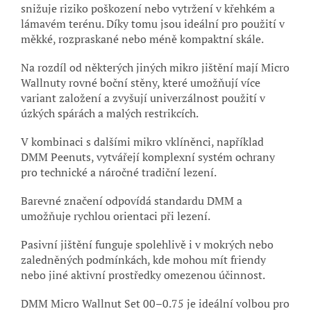
snižuje riziko poškození nebo vytržení v křehkém a
lámavém terénu. Díky tomu jsou ideální pro použití v
měkké, rozpraskané nebo méně kompaktní skále.
Na rozdíl od některých jiných mikro jištění mají Micro
Wallnuty rovné boční stěny, které umožňují více
variant založení a zvyšují univerzálnost použití v
úzkých spárách a malých restrikcích.
V kombinaci s dalšími mikro vklíněnci, například
DMM Peenuts, vytvářejí komplexní systém ochrany
pro technické a náročné tradiční lezení.
Barevné značení odpovídá standardu DMM a
umožňuje rychlou orientaci při lezení.
Pasivní jištění funguje spolehlivě i v mokrých nebo
zaledněných podmínkách, kde mohou mít friendy
nebo jiné aktivní prostředky omezenou účinnost.
DMM Micro Wallnut Set 00–0.75 je ideální volbou pro