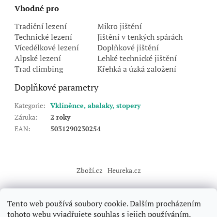
Vhodné pro
Tradiční lezení
Mikro jištění
Technické lezení
Jištění v tenkých spárách
Vícedélkové lezení
Doplňkové jištění
Alpské lezení
Lehké technické jištění
Trad climbing
Křehká a úzká založení
Doplňkové parametry
Kategorie
:
Vklíněnce, abalaky, stopery
Záruka
:
2 roky
EAN
:
5031290230254
Z
á
Zboží.cz
Heureka.cz
p
a
t
Tento web používá soubory cookie. Dalším procházením
í
tohoto webu vyjadřujete souhlas s jejich používáním.