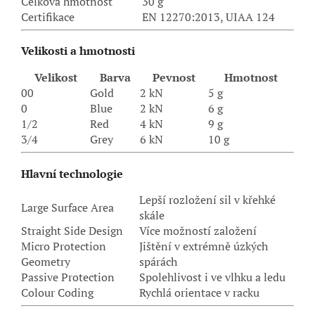
Celková hmotnost
30 g
Certifikace
EN 12270:2013, UIAA 124
Velikosti a hmotnosti
Velikost
Barva
Pevnost
Hmotnost
00
Gold
2 kN
5 g
0
Blue
2 kN
6 g
1/2
Red
4 kN
9 g
3/4
Grey
6 kN
10 g
Hlavní technologie
Lepší rozložení sil v křehké
Large Surface Area
skále
Straight Side Design
Více možností založení
Micro Protection
Jištění v extrémně úzkých
Geometry
spárách
Passive Protection
Spolehlivost i ve vlhku a ledu
Colour Coding
Rychlá orientace v racku