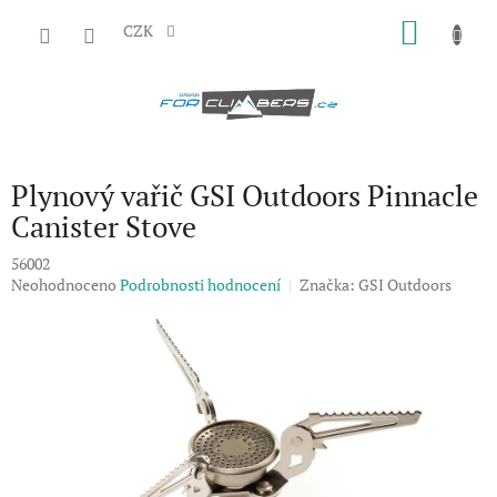
Přejít
NÁKU
na
CZK
obsah
KOŠÍK
Plynový vařič GSI Outdoors Pinnacle
Canister Stove
56002
Průměrné
Neohodnoceno
Podrobnosti hodnocení
Značka:
GSI Outdoors
hodnocení
produktu
je
0,0
z
5
hvězdiček.