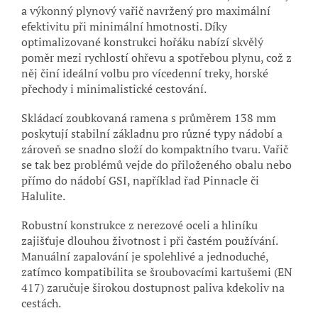
a výkonný plynový vařič navržený pro maximální
efektivitu při minimální hmotnosti. Díky
optimalizované konstrukci hořáku nabízí skvělý
poměr mezi rychlostí ohřevu a spotřebou plynu, což z
něj činí ideální volbu pro vícedenní treky, horské
přechody i minimalistické cestování.
Skládací zoubkovaná ramena s průměrem 138 mm
poskytují stabilní základnu pro různé typy nádobí a
zároveň se snadno složí do kompaktního tvaru. Vařič
se tak bez problémů vejde do přiloženého obalu nebo
přímo do nádobí GSI, například řad Pinnacle či
Halulite.
Robustní konstrukce z nerezové oceli a hliníku
zajišťuje dlouhou životnost i při častém používání.
Manuální zapalování je spolehlivé a jednoduché,
zatímco kompatibilita se šroubovacími kartušemi (EN
417) zaručuje širokou dostupnost paliva kdekoliv na
cestách.