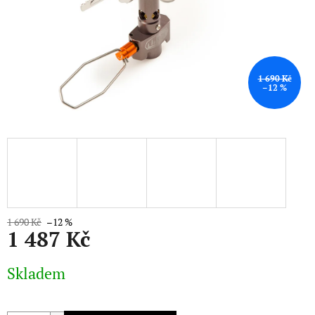
1 690 Kč
–12 %
1 690 Kč
–12 %
1 487 Kč
Měrná
Skladem
cena: