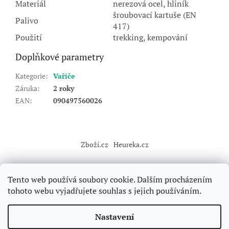
Materiál
nerezová ocel, hliník
šroubovací kartuše (EN
Palivo
417)
Použití
trekking, kempování
Doplňkové parametry
Kategorie
:
Vařiče
Záruka
:
2 roky
EAN
:
090497560026
Z
á
Zboží.cz
Heureka.cz
p
a
t
Tento web používá soubory cookie. Dalším procházením
í
tohoto webu vyjadřujete souhlas s jejich používáním.
Vytvořil Shoptet
Nastavení