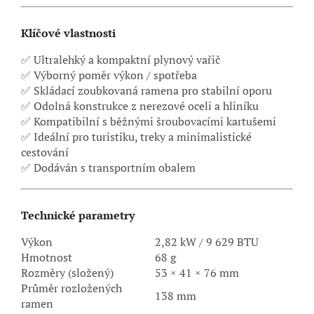
Klíčové vlastnosti
✅ Ultralehký a kompaktní plynový vařič
✅ Výborný poměr výkon / spotřeba
✅ Skládací zoubkovaná ramena pro stabilní oporu
✅ Odolná konstrukce z nerezové oceli a hliníku
✅ Kompatibilní s běžnými šroubovacími kartušemi
✅ Ideální pro turistiku, treky a minimalistické
cestování
✅ Dodáván s transportním obalem
Technické parametry
Výkon
2,82 kW / 9 629 BTU
Hmotnost
68 g
Rozměry (složený)
53 × 41 × 76 mm
Průměr rozložených
138 mm
ramen