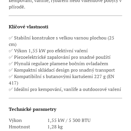
kempování, vanlife, rybaření nebo víkendové pobyty v
přírodě.
Klíčové vlastnosti
✅ Stabilní konstrukce s velkou varnou plochou (25
cm)
✅ Výkon 1,55 kW pro efektivní vaření
✅ Piezoelektrické zapalování pro snadné použití
✅ Plynulá regulace plamene bočním ovladačem
✅ Kompaktní skládací design pro snadný transport
✅ Kompatibilní s butanovými kartušemi 227 g (EN
417)
✅ Ideální pro kempování, vanlife a outdoorové vaření
Technické parametry
Výkon
1,55 kW / 5 300 BTU
Hmotnost
1,28 kg