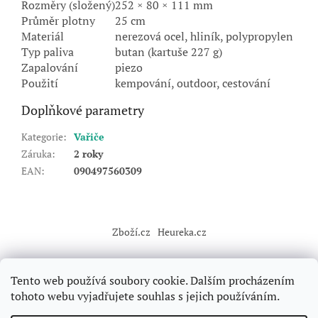
Rozměry (složený)
252 × 80 × 111 mm
Průměr plotny
25 cm
Materiál
nerezová ocel, hliník, polypropylen
Typ paliva
butan (kartuše 227 g)
Zapalování
piezo
Použití
kempování, outdoor, cestování
Doplňkové parametry
Kategorie
:
Vařiče
Záruka
:
2 roky
EAN
:
090497560309
Z
á
Zboží.cz
Heureka.cz
p
a
t
Tento web používá soubory cookie. Dalším procházením
í
tohoto webu vyjadřujete souhlas s jejich používáním.