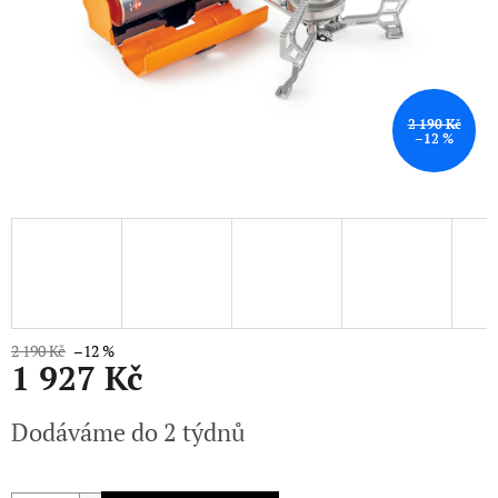
2 190 Kč
–12 %
2 190 Kč
–12 %
1 927 Kč
Měrná
Dodáváme do 2 týdnů
cena: