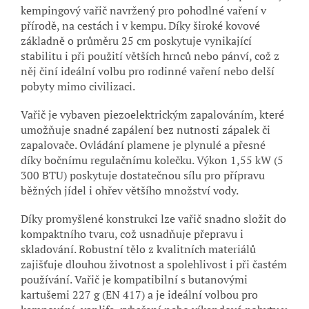
kempingový vařič navržený pro pohodlné vaření v
přírodě, na cestách i v kempu. Díky široké kovové
základně o průměru 25 cm poskytuje vynikající
stabilitu i při použití větších hrnců nebo pánví, což z
něj činí ideální volbu pro rodinné vaření nebo delší
pobyty mimo civilizaci.
Vařič je vybaven piezoelektrickým zapalováním, které
umožňuje snadné zapálení bez nutnosti zápalek či
zapalovače. Ovládání plamene je plynulé a přesné
díky bočnímu regulačnímu kolečku. Výkon 1,55 kW (5
300 BTU) poskytuje dostatečnou sílu pro přípravu
běžných jídel i ohřev většího množství vody.
Díky promyšlené konstrukci lze vařič snadno složit do
kompaktního tvaru, což usnadňuje přepravu i
skladování. Robustní tělo z kvalitních materiálů
zajišťuje dlouhou životnost a spolehlivost i při častém
používání. Vařič je kompatibilní s butanovými
kartušemi 227 g (EN 417) a je ideální volbou pro