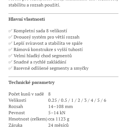
stabilitu a rozsah použití.
Hlavní vlastnosti
✅ Kompletní sada 8 velikostí
✅ Dvouosý systém pro větší rozsah
✅ Lepší svíravost a stabilita ve spáře
✅ Rámová konstrukce s vyšší tuhostí
✅ Velmi hladký chod segmentů
✅ Snadné a rychlé zakládání
✅ Barevně odlišené segmenty a smyčky
Technické parametry
Počet kusů v sadě
8
Velikosti
0.25 / 0.5 / 1 / 2 / 3 / 4 / 5 / 6
Rozsah
14–108 mm
Pevnost
5–14 kN
Hmotnost (celkem)
cca 1123 g
Záruka
24 měsíců