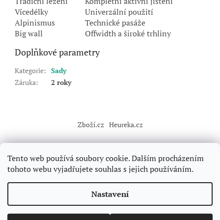
Tradiční lezení
Kompletní aktivní jištění
Vícedélky
Univerzální použití
Alpinismus
Technické pasáže
Big wall
Offwidth a široké trhliny
Doplňkové parametry
Kategorie
:
Sady
Záruka
:
2 roky
Z
á
Zboží.cz
Heureka.cz
p
a
t
Tento web používá soubory cookie. Dalším procházením
í
tohoto webu vyjadřujete souhlas s jejich používáním.
Vytvořil Shoptet
Nastavení
Copyright 2026
Forclimbers
. Všechna práva vyhrazena.
Upravit