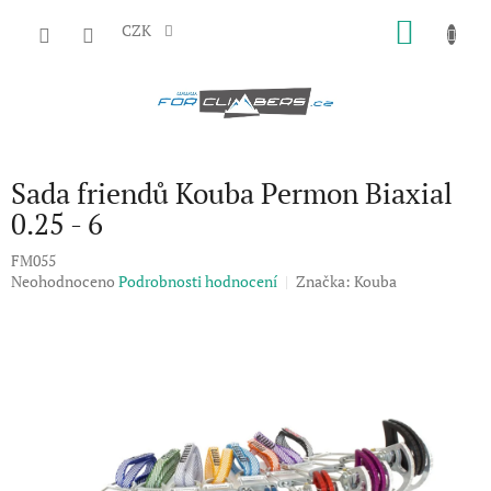
Přejít
NÁKU
na
CZK
obsah
KOŠÍK
Sada friendů Kouba Permon Biaxial
0.25 - 6
FM055
Průměrné
Neohodnoceno
Podrobnosti hodnocení
Značka:
Kouba
hodnocení
produktu
je
0,0
z
5
hvězdiček.