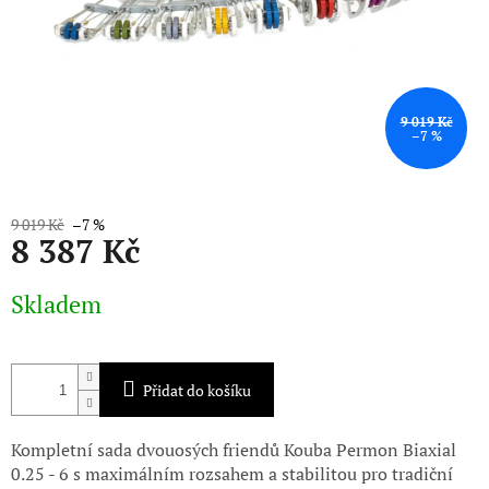
9 019 Kč
–7 %
9 019 Kč
–7 %
8 387 Kč
Měrná
Skladem
cena:
Přidat do košíku
Kompletní sada dvouosých friendů Kouba Permon Biaxial
0.25 - 6 s maximálním rozsahem a stabilitou pro tradiční