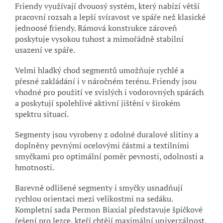
Friendy využívají dvouosý systém, který nabízí větší
pracovní rozsah a lepší svíravost ve spáře než klasické
jednoosé friendy. Rámová konstrukce zároveň
poskytuje vysokou tuhost a mimořádně stabilní
usazení ve spáře.
Velmi hladký chod segmentů umožňuje rychlé a
přesné zakládání i v náročném terénu. Friendy jsou
vhodné pro použití ve svislých i vodorovných spárách
a poskytují spolehlivé aktivní jištění v širokém
spektru situací.
Segmenty jsou vyrobeny z odolné duralové slitiny a
doplněny pevnými ocelovými částmi a textilními
smyčkami pro optimální poměr pevnosti, odolnosti a
hmotnosti.
Barevně odlišené segmenty i smyčky usnadňují
rychlou orientaci mezi velikostmi na sedáku.
Kompletní sada Permon Biaxial představuje špičkové
řešení pro lezce, kteří chtějí maximální univerzálnost,