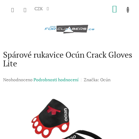
Přejít
NÁKU
na
CZK
obsah
KOŠÍK
Spárové rukavice Ocún Crack Gloves
Lite
Průměrné
Neohodnoceno
Podrobnosti hodnocení
Značka:
Ocún
hodnocení
produktu
je
0,0
z
5
hvězdiček.