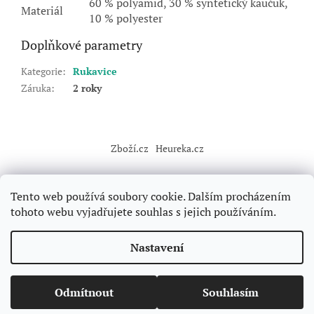
60 % polyamid, 30 % syntetický kaučuk,
Materiál
10 % polyester
Doplňkové parametry
Kategorie
:
Rukavice
Záruka
:
2 roky
Z
á
Zboží.cz
Heureka.cz
p
a
t
Tento web používá soubory cookie. Dalším procházením
í
tohoto webu vyjadřujete souhlas s jejich používáním.
Vytvořil Shoptet
Nastavení
Copyright 2026
Forclimbers
. Všechna práva vyhrazena.
Upravit
Odmítnout
Souhlasím
nastavení cookies