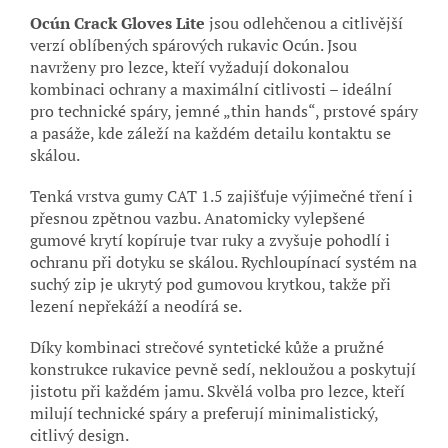
Ocún Crack Gloves Lite
jsou odlehčenou a citlivější
verzí oblíbených spárových rukavic Ocún. Jsou
navrženy pro lezce, kteří vyžadují dokonalou
kombinaci ochrany a maximální citlivosti – ideální
pro technické spáry, jemné „thin hands“, prstové spáry
a pasáže, kde záleží na každém detailu kontaktu se
skálou.
Tenká vrstva gumy CAT 1.5 zajišťuje výjimečné tření i
přesnou zpětnou vazbu. Anatomicky vylepšené
gumové krytí kopíruje tvar ruky a zvyšuje pohodlí i
ochranu při dotyku se skálou. Rychloupínací systém na
suchý zip je ukrytý pod gumovou krytkou, takže při
lezení nepřekáží a neodírá se.
Díky kombinaci strečové syntetické kůže a pružné
konstrukce rukavice pevně sedí, nekloužou a poskytují
jistotu při každém jamu. Skvělá volba pro lezce, kteří
milují technické spáry a preferují minimalistický,
citlivý design.