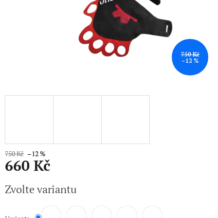
750 Kč
–12 %
750 Kč
–12 %
660 Kč
Měrná
Zvolte variantu
cena: