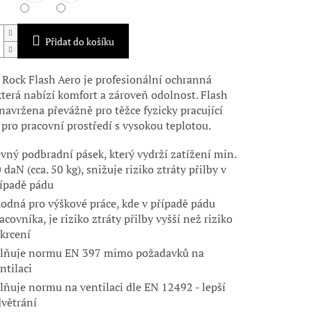
Přidat do košíku
 Rock Flash Aero je profesionální ochranná
 která nabízí komfort a zároveň odolnost. Flash
 navržena převážně pro těžce fyzicky pracující
 pro pracovní prostředí s vysokou teplotou.
vný podbradní pásek, který vydrží zatížení min.
 daN (cca. 50 kg), snižuje riziko ztráty přilby v
ípadě pádu
odná pro výškové práce, kde v případě pádu
acovníka, je riziko ztráty přilby vyšší než riziko
krcení
lňuje normu EN 397 mimo požadavků na
ntilaci
lňuje normu na ventilaci dle EN 12492 - lepší
větrání