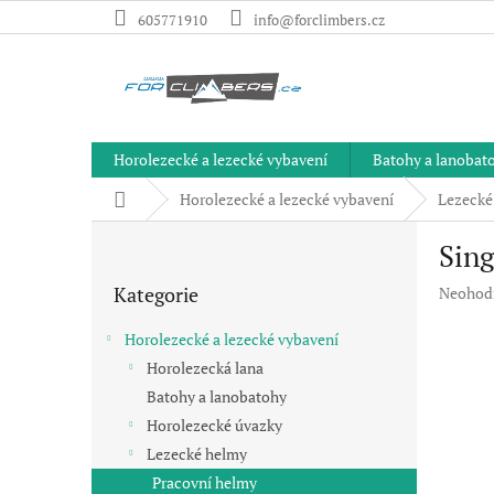
Přejít
605771910
info@forclimbers.cz
na
obsah
Horolezecké a lezecké vybavení
Batohy a lanobat
Domů
Horolezecké a lezecké vybavení
Lezecké
P
Sing
o
Přeskočit
s
Kategorie
Průměr
Neohod
kategorie
t
hodnoc
r
produkt
Horolezecké a lezecké vybavení
a
je
Horolezecká lana
n
0,0
Batohy a lanobatohy
z
n
5
í
Horolezecké úvazky
hvězdič
p
Lezecké helmy
a
Pracovní helmy