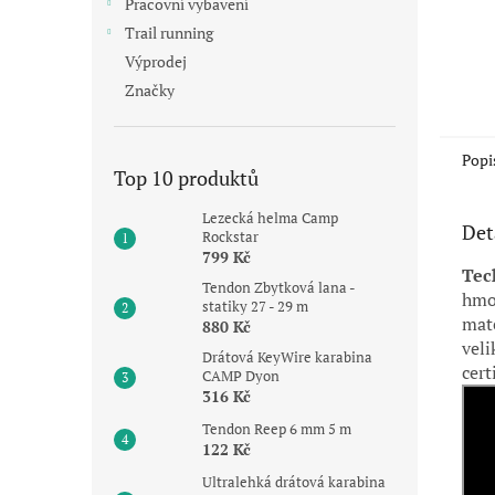
Pracovní vybavení
Trail running
Výprodej
Značky
Popi
Top 10 produktů
Lezecká helma Camp
Det
Rockstar
799 Kč
Tec
Tendon Zbytková lana -
hmo
statiky 27 - 29 m
mat
880 Kč
veli
Drátová KeyWire karabina
cert
CAMP Dyon
316 Kč
Tendon Reep 6 mm 5 m
122 Kč
Ultralehká drátová karabina