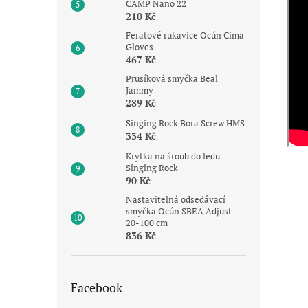
CAMP Nano 22
210 Kč
Feratové rukavice Ocún Cima
Gloves
467 Kč
Prusíková smyčka Beal
Jammy
289 Kč
Singing Rock Bora Screw HMS
334 Kč
Krytka na šroub do ledu
Singing Rock
90 Kč
Nastavitelná odsedávací
smyčka Ocún SBEA Adjust
20-100 cm
836 Kč
Facebook