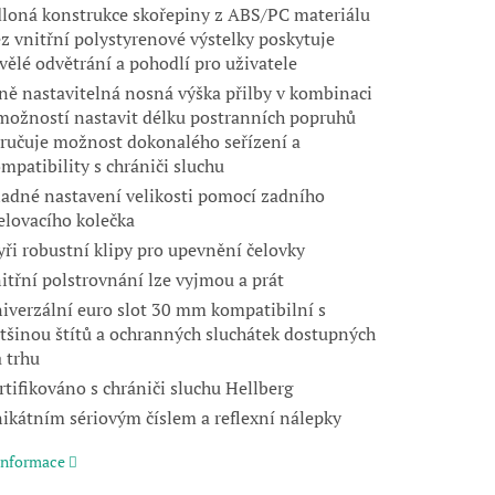
loná konstrukce skořepiny z ABS/PC materiálu
z vnitřní polystyrenové výstelky poskytuje
vělé odvětrání a pohodlí pro uživatele
ně nastavitelná nosná výška přilby v kombinaci
možností nastavit délku postranních popruhů
ručuje možnost dokonalého seřízení a
mpatibility s chrániči sluchu
adné nastavení velikosti pomocí zadního
elovacího kolečka
yři robustní klipy pro upevnění čelovky
itřní polstrovnání lze vyjmou a prát
iverzální euro slot 30 mm kompatibilní s
tšinou štítů a ochranných sluchátek dostupných
 trhu
rtifikováno s chrániči sluchu Hellberg
ikátním sériovým číslem a reflexní nálepky
 informace