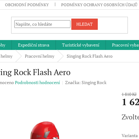
OBCHODNÍ PODMÍNKY
PODMÍNKY OCHRANY OSOBNÍCH ÚDAJŮ
HLEDAT
ohy
Expediční strava
Turistické vybavení
Pracovní vyba
 helmy
Pracovní helmy
Singing Rock Flash Aero
ing Rock Flash Aero
né
noceno
Podrobnosti hodnocení
Značka:
Singing Rock
ení
u
1 810 Kč
1 6
Měrná
Zvolt
cena:
ek.
Varianta