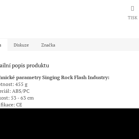
TISK
s
Diskuze
Značka
ailní popis produktu
hnické parametry Singing Rock Flash Industry:
tnost: 455 g
eriál: ABS/PC
kost: 53 - 63 cm
ifikace: CE