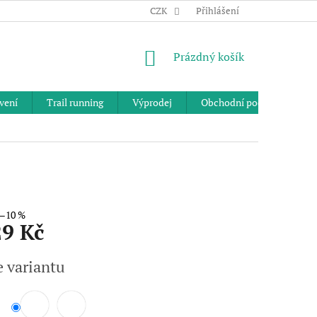
CZK
Přihlášení
NÁKUPNÍ
Prázdný košík
KOŠÍK
vení
Trail running
Výprodej
Obchodní podmínky
–10 %
29 Kč
e variantu