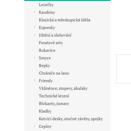
n
Lezečky
e
Karabiny
l
Klasická a teleskopická šáhla
Expresky
Jištění a slaňování
Feratové sety
Rukavice
Smyce
Repky
Chrániče na lano
Friendy
Vklíněnce, stopery, abalaky
Technické lezení
Blokanty, jumary
Kladky
Kotvící desky, otočné závěsy, spojky
Cepíny