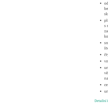
od
be
sk
pl
s 
za
ko
sn
št
čt
vn
un
vě
na
ce
un
Detailní