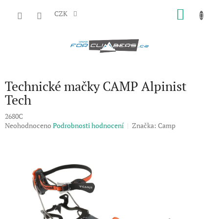
Přejít
NÁKU
na
CZK
obsah
KOŠÍK
Technické mačky CAMP Alpinist
Tech
2680C
Průměrné
Neohodnoceno
Podrobnosti hodnocení
Značka:
Camp
hodnocení
produktu
je
0,0
z
5
hvězdiček.