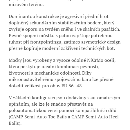
mixovém terénu.
Dominantou konstrukce je agresivní přední hrot
doplněný sekundárním stabilizačním bodem, který
zvyšuje oporu na tvrdém sněhu i ve skalních pasážích.
Pevné spojení můstku s patou zajišťuje potřebnou
tuhost při frontpointingu, zatímco asymetrický design
přesně kopíruje moderní zakřivení technických bot.
Mačky jsou vyrobeny z vysoce odolné NiCrMo oceli,
která poskytuje ideální kombinaci pevnosti,
životnosti a mechanické odolnosti. Díky
mikronastavitelnému spojovacímu baru lze přesně
doladit velikost pro obuv EU 36–48.
V základní konfiguraci jsou dodávány s automatickým
upínáním, ale lze je snadno přestavět na
poloautomatickou verzi pomocí kompatibilních dílů
(CAMP Semi-Auto Toe Bails a CAMP Semi-Auto Heel
Bails).