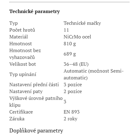
Technické parametry
Typ
Technické mačky
Počet hrotů
11
Materiál
NiCrMo ocel
Hmotnost
810 g
Hmotnost bez
689 g
vyhazovačů
Velikost bot
36–48 (EU)
Automatic (možnost Semi-
Typ upínání
automatic)
Nastavení přední části
3 pozice
Nastavení paty
2 pozice
Výškové úrovně patního
3
klipu
Certifikace
EN 893
Záruka
2 roky
Doplňkové parametry