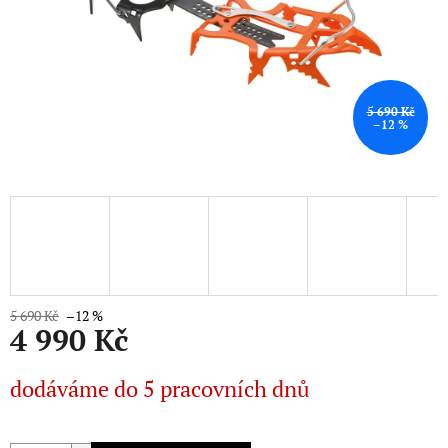
5 690 Kč
–12 %
5 690 Kč
–12 %
4 990 Kč
Měrná
dodáváme do 5 pracovních dnů
cena: