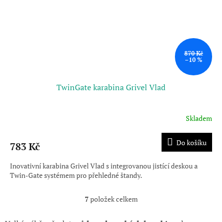
870 Kč
–10 %
TwinGate karabina Grivel Vlad
Skladem
Do košíku
783 Kč
Inovativní karabina Grivel Vlad s integrovanou jistící deskou a
Twin-Gate systémem pro přehledné štandy.
7
položek celkem
O
v
l