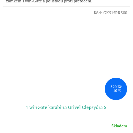
zámkem Twin-Gate a pojistkou proti přetočení.
Kód:
GK515RRS00
520 Kč
–10 %
TwinGate karabina Grivel Clepsydra S
Skladem