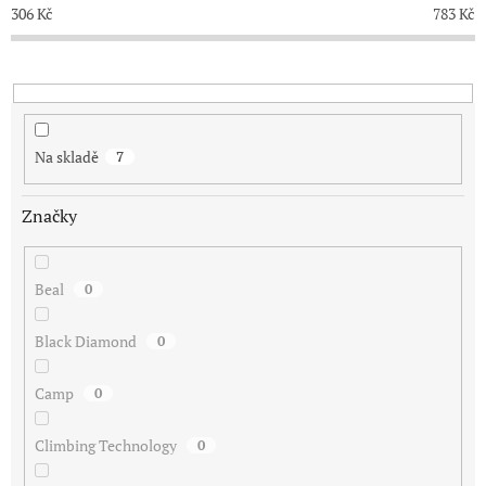
p
306
Kč
783
Kč
r
o
d
u
k
t
Na skladě
7
ů
Značky
Beal
0
Black Diamond
0
Camp
0
Climbing Technology
0