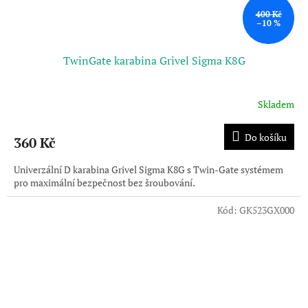
400 Kč
–10 %
TwinGate karabina Grivel Sigma K8G
Skladem
Do košíku
360 Kč
Univerzální D karabina Grivel Sigma K8G s Twin-Gate systémem
pro maximální bezpečnost bez šroubování.
Kód:
GK523GX000