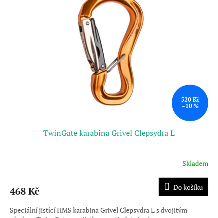
520 Kč
–10 %
TwinGate karabina Grivel Clepsydra L
Skladem
Do košíku
468 Kč
Speciální jistící HMS karabina Grivel Clepsydra L s dvojitým