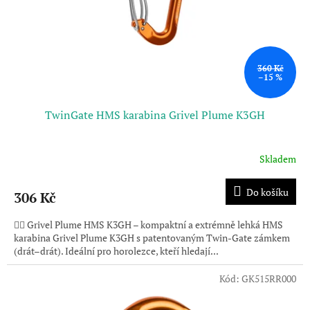
360 Kč
–15 %
TwinGate HMS karabina Grivel Plume K3GH
Skladem
Do košíku
306 Kč
🧗‍♂️ Grivel Plume HMS K3GH – kompaktní a extrémně lehká HMS
karabina Grivel Plume K3GH s patentovaným Twin-Gate zámkem
(drát–drát). Ideální pro horolezce, kteří hledají...
Kód:
GK515RR000