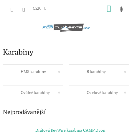
Přejít
NÁKU
na
CZK
obsah
KOŠÍK
Karabiny
HMS karabiny
B karabiny
Oválné karabiny
Ocelové karabiny
Nejprodávanější
Drátová KeyWire karabina CAMP Dyon