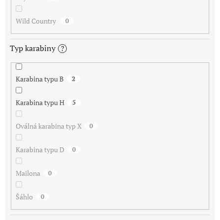
Wild Country
0
Typ karabiny
?
Karabina typu B
2
Karabina typu H
5
Oválná karabina typ X
0
Karabina typu D
0
Mailona
0
Šáhlo
0