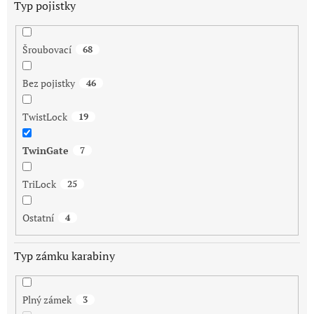
Typ pojistky
Šroubovací
68
Bez pojistky
46
TwistLock
19
TwinGate
7
TriLock
25
Ostatní
4
Typ zámku karabiny
Plný zámek
3