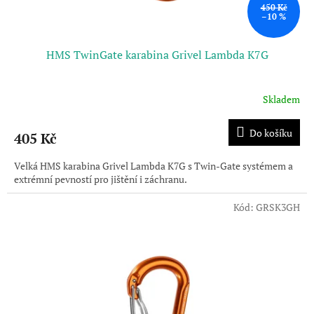
ů
450 Kč
–10 %
HMS TwinGate karabina Grivel Lambda K7G
Skladem
Do košíku
405 Kč
Velká HMS karabina Grivel Lambda K7G s Twin-Gate systémem a
extrémní pevností pro jištění i záchranu.
Kód:
GRSK3GH