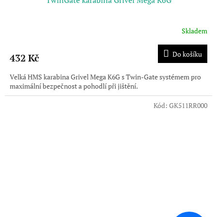
TwinGate karabina Grivel Mega K6G
Skladem
Do košíku
432 Kč
Velká HMS karabina Grivel Mega K6G s Twin-Gate systémem pro
maximální bezpečnost a pohodlí při jištění.
Kód:
GK511RR000