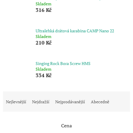
Skladem
316 Kč
Ultralehká drátová karabina CAMP Nano 22
Skladem
210 Kč
Singing Rock Bora Screw HMS
Skladem
334 Kč
Ř
a
Nejlevnější
Nejdražší
Nejprodávanější
Abecedně
z
e
n
Cena
í