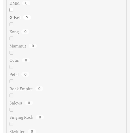
DMM
0
Grivel
7
Kong
0
Mammut
0
Ocún
0
Petzl
0
Rock Empire
0
Salewa
0
Singing Rock
0
Skylotec
0