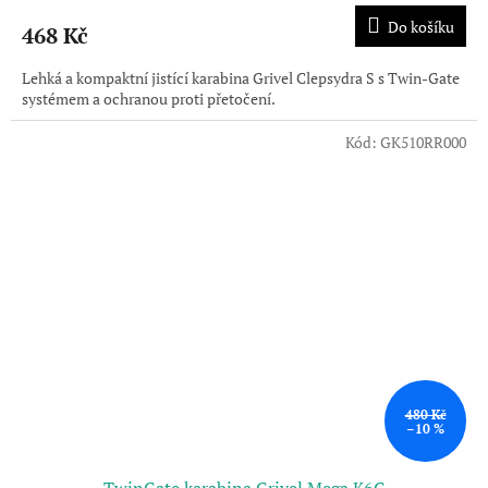
Do košíku
468 Kč
Lehká a kompaktní jistící karabina Grivel Clepsydra S s Twin-Gate
systémem a ochranou proti přetočení.
Kód:
GK510RR000
480 Kč
–10 %