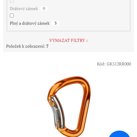
Drátový zámek
0
Plný a drátový zámek
3
VYMAZAT FILTRY
Položek k zobrazení:
7
V
Kód:
GK512RR000
ý
p
i
s
p
r
o
d
u
k
t