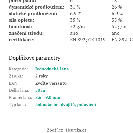
počet pádů:
6
18
dynamické prodloužení:
31 %
26 %
statické prodloužení:
6.9 %
6.9 %
síla opletu:
35 %
35 %
hmotnost:
52 g/m
52 g/m
značení středu:
ano
ano
certifikace:
EN 892; CE 1019
EN 892; C
Doplňkové parametry
Kategorie
:
Jednoduchá lana
Záruka
:
2 roky
EAN
:
Zvolte variantu
Délka lana
:
50 m
Průměr lana
:
8.6 - 9.0 mm
Typ lana
:
jednoduché, dvojité, poloviční
Z
á
Zboží.cz
Heureka.cz