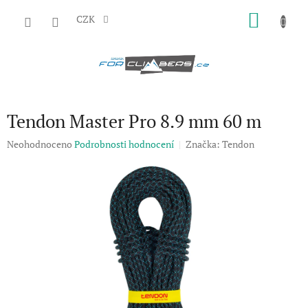
Přejít
NÁKU
na
CZK
obsah
KOŠÍK
Tendon Master Pro 8.9 mm 60 m
Průměrné
Neohodnoceno
Podrobnosti hodnocení
Značka:
Tendon
hodnocení
produktu
je
0,0
z
5
hvězdiček.