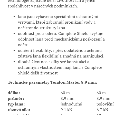
technologie zajišťuje delší životnost lan a jejich
spolehlivost v náročných podmínkách.
lana jsou vybavena speciálními ochrannými
vrstvami, které zabraňují pronikání vody a
nečistot do struktury lana
odolnost proti oděru: Complete Shield zvyšuje
odolnost lana proti mechanickému poškození a
oděru
udržení flexibility: i přes dodatečnou ochranu
zůstává lana flexibilní a snadná na manipulaci,
dlouhá životnost: díky své konstrukci a
ochranným vlastnostem mají lana s Complete
Shield delší životnost
Technické parametry Tendon Master 8.9 mm:
délka:
60 m
60 m
průměr:
8.9 mm
8.9 mm
typ lana:
jednoduché
poloviční
rázová síla:
9.1 kN
6.7 kN