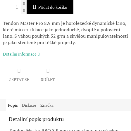
Přidat do košíku
Tendon Master Pro 8.9 mm je horolezecké dynamické lano,
které má certifikace jako jednoduché, dvojité a poloviční
lano. S váhou pouhých 52 g/m a skvělou manipulovatelností
je jako stvořené pro těžké projekty.
Detailní informace
ZEPTAT SE
SDÍLET
Popis
Diskuze
Značka
Detailní popis produktu
Tendon Master PRO 8.9 mm je navrženo pro všechny