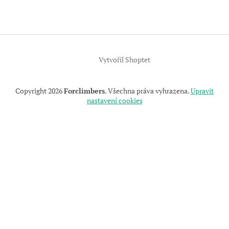
p
a
t
í
Vytvořil Shoptet
Copyright 2026
Forclimbers
. Všechna práva vyhrazena.
Upravit
nastavení cookies