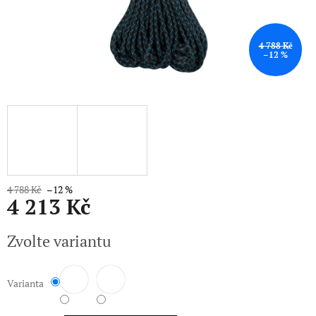
4 788 Kč
–12 %
4 788 Kč
–12 %
4 213 Kč
Měrná
Zvolte variantu
cena:
Varianta