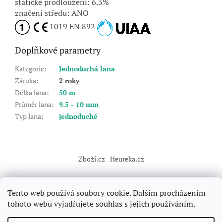
statické prodloužení: 6.3%
značení středu: ANO
1019 EN 892
Doplňkové parametry
Kategorie
:
Jednoduchá lana
Záruka
:
2 roky
Délka lana
:
50 m
Průměr lana
:
9.5 - 10 mm
Typ lana
:
jednoduché
Z
á
Zboží.cz
Heureka.cz
p
a
t
Tento web používá soubory cookie. Dalším procházením
í
tohoto webu vyjadřujete souhlas s jejich používáním.
Vytvořil Shoptet