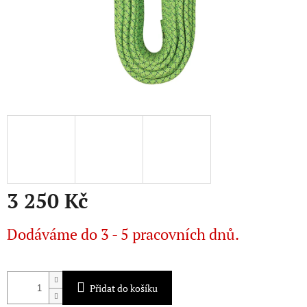
3 250 Kč
Měrná
Dodáváme do 3 - 5 pracovních dnů.
cena:
Přidat do košíku