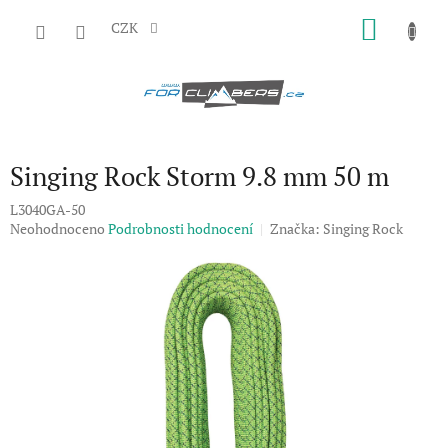
Přejít
NÁKU
na
CZK
obsah
KOŠÍK
Singing Rock Storm 9.8 mm 50 m
L3040GA-50
Průměrné
Neohodnoceno
Podrobnosti hodnocení
Značka:
Singing Rock
hodnocení
produktu
je
0,0
z
5
hvězdiček.