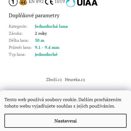
EN 892
1019
Doplňkové parametry
Kategorie
:
Jednoduchá lana
Záruka
:
2 roky
Délka lana
:
50 m
Průměr lana
:
9.1 - 9.4 mm
Typ lana
:
jednoduché
Z
á
Zboží.cz
Heureka.cz
p
a
t
Tento web používá soubory cookie. Dalším procházením
í
tohoto webu vyjadřujete souhlas s jejich používáním.
Vytvořil Shoptet
Nastavení