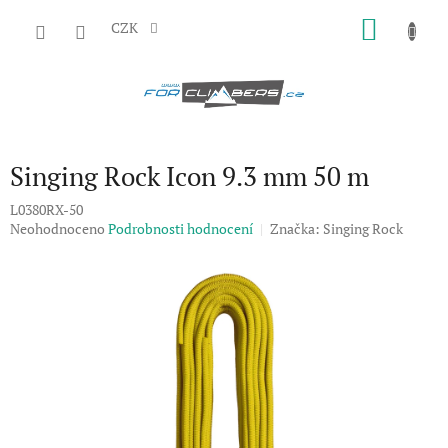
Přejít
NÁKU
na
CZK
obsah
KOŠÍK
Singing Rock Icon 9.3 mm 50 m
L0380RX-50
Průměrné
Neohodnoceno
Podrobnosti hodnocení
Značka:
Singing Rock
hodnocení
produktu
je
0,0
z
5
hvězdiček.