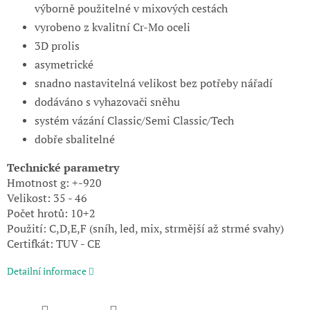
výborně použitelné v mixových cestách
vyrobeno z kvalitní Cr-Mo oceli
3D prolis
asymetrické
snadno nastavitelná velikost bez potřeby nářadí
dodáváno s vyhazovači sněhu
systém vázání Classic/Semi Classic/Tech
dobře sbalitelné
Technické parametry
Hmotnost g: +-920
Velikost: 35 - 46
Počet hrotů: 10+2
Použití: C,D,E,F (sníh, led, mix, strmější až strmé svahy)
Certifkát: TUV - CE
Detailní informace