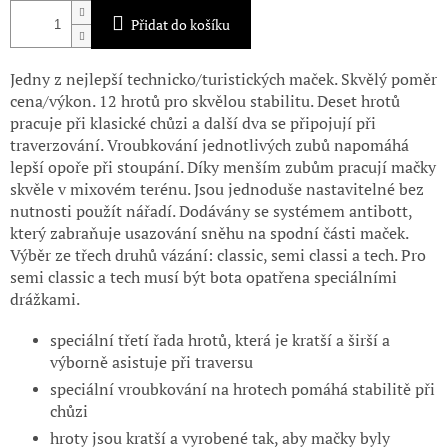
Přidat do košíku
Jedny z nejlepší technicko/turistických maček. Skvělý poměr
cena/výkon. 12 hrotů pro skvělou stabilitu. Deset hrotů
pracuje při klasické chůzi a další dva se připojují při
traverzování. Vroubkování jednotlivých zubů napomáhá
lepší opoře při stoupání. Díky menším zubům pracují mačky
skvěle v mixovém terénu. Jsou jednoduše nastavitelné bez
nutnosti použít nářadí. Dodávány se systémem antibott,
který zabraňuje usazování sněhu na spodní části maček.
Výběr ze třech druhů vázání: classic, semi classi a tech. Pro
semi classic a tech musí být bota opatřena speciálními
drážkami.
speciální třetí řada hrotů, která je kratší a širší a
výborně asistuje při traversu
speciální vroubkování na hrotech pomáhá stabilitě při
chůzi
hroty jsou kratší a vyrobené tak, aby mačky byly