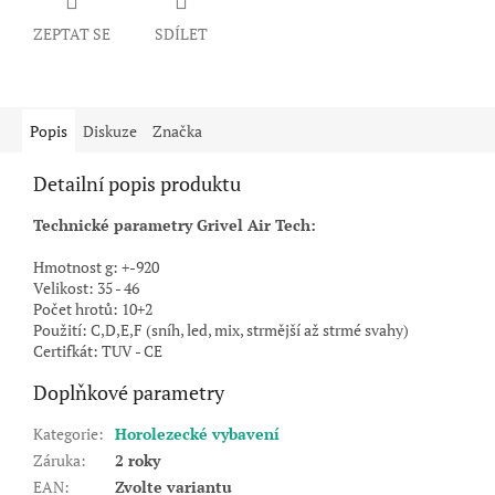
ZEPTAT SE
SDÍLET
Popis
Diskuze
Značka
Detailní popis produktu
Technické parametry Grivel Air Tech:
Hmotnost g: +-920
Velikost: 35 - 46
Počet hrotů: 10+2
Použití: C,D,E,F (sníh, led, mix, strmější až strmé svahy)
Certifkát: TUV - CE
Doplňkové parametry
Kategorie
:
Horolezecké vybavení
Záruka
:
2 roky
EAN
:
Zvolte variantu