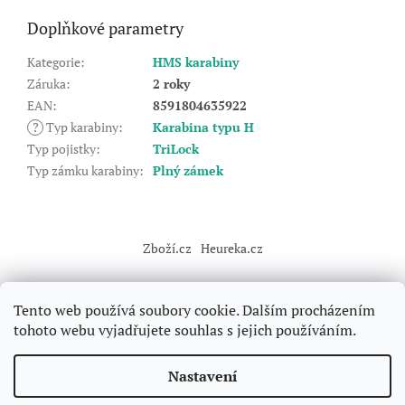
Doplňkové parametry
Kategorie
:
HMS karabiny
Záruka
:
2 roky
EAN
:
8591804635922
?
Typ karabiny
:
Karabina typu H
Typ pojistky
:
TriLock
Typ zámku karabiny
:
Plný zámek
Z
á
Zboží.cz
Heureka.cz
p
a
t
Tento web používá soubory cookie. Dalším procházením
í
tohoto webu vyjadřujete souhlas s jejich používáním.
Vytvořil Shoptet
Nastavení