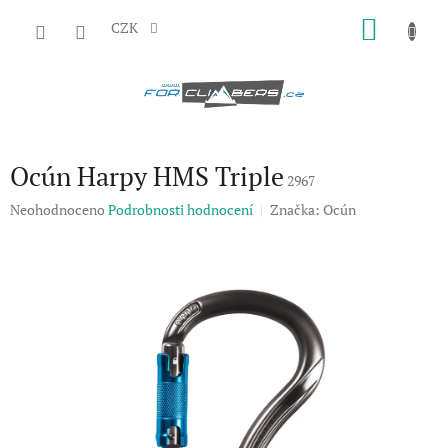
Přejít
NÁKU
na
CZK
obsah
KOŠÍK
Ocún Harpy HMS Triple
2967
Průměrné
Neohodnoceno
Podrobnosti hodnocení
Značka:
Ocún
hodnocení
produktu
je
0,0
z
5
hvězdiček.