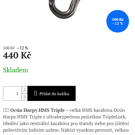
500 Kč
–12 %
500 Kč
–12 %
440 Kč
Měrná
Skladem
cena:
Přidat do košíku
🧗‍♂️
Ocún Harpy HMS Triple –
velká HMS karabina Ocún
Harpy HMS Triple s ultrabezpečnou pojistkou TripleLock.
Ideální jako centrální karabina pro štandy nebo pro jištění
polovičním lodním uzlem. Nabízí vysokou pevnost, velkou