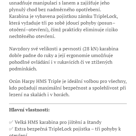
usnadňuje manipulaci s lanem a zajišťuje jeho
plynulý chod bez nadměrného opotřebení.
Karabina je vybavena pojistkou zámku TripleLock,
která vyžaduje tři po sobě jdoucí pohyby (posun–
otočení–otevření), čímž prakticky eliminuje riziko
nechtěného otevření.
Navzdory své velikosti a pevnosti (28 kN) karabina
dobře padne do ruky a její ergonomie umožňuje
pohodlné ovládání i v rukavicích či ve ztížených
podmínkách.
Ocún Harpy HMS Triple je ideální volbou pro všechny,
kdo požadují maximální bezpečnost a spolehlivost při
lezení na skalách i v horách.
Hlavní vlastnosti:
✅ Velká HMS karabina pro jištění a štandy
✅ Extra bezpečná TripleLock pojistka – tři pohyby k
otevření