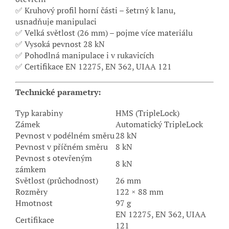
✅ Kruhový profil horní části – šetrný k lanu,
usnadňuje manipulaci
✅ Velká světlost (26 mm) – pojme více materiálu
✅ Vysoká pevnost 28 kN
✅ Pohodlná manipulace i v rukavicích
✅ Certifikace EN 12275, EN 362, UIAA 121
Technické parametry:
Typ karabiny
HMS (TripleLock)
Zámek
Automatický TripleLock
Pevnost v podélném směru
28 kN
Pevnost v příčném směru
8 kN
Pevnost s otevřeným
8 kN
zámkem
Světlost (průchodnost)
26 mm
Rozměry
122 × 88 mm
Hmotnost
97 g
EN 12275, EN 362, UIAA
Certifikace
121