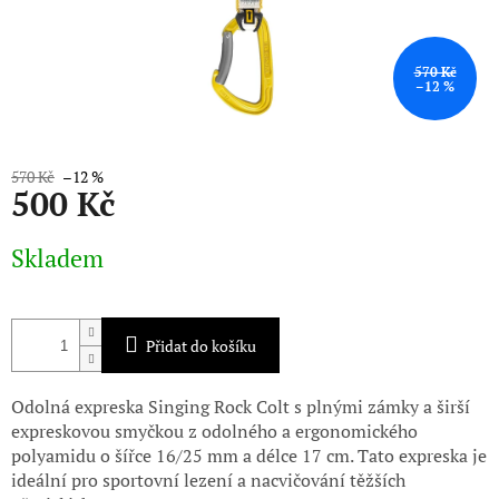
570 Kč
–12 %
570 Kč
–12 %
500 Kč
Měrná
Skladem
cena:
Přidat do košíku
Odolná expreska Singing Rock Colt s plnými zámky a širší
expreskovou smyčkou z odolného a ergonomického
polyamidu o šířce 16/25 mm a délce 17 cm. Tato expreska je
ideální pro sportovní lezení a nacvičování těžších