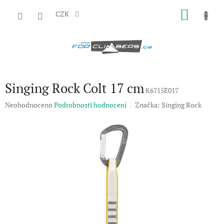
Přejít
NÁKU
na
CZK
obsah
KOŠÍK
Singing Rock Colt 17 cm
K6715E017
Průměrné
Neohodnoceno
Podrobnosti hodnocení
Značka:
Singing Rock
hodnocení
produktu
je
0,0
z
5
hvězdiček.