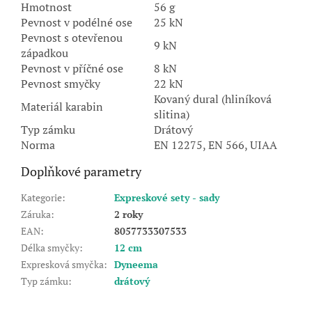
Hmotnost
56 g
Pevnost v podélné ose
25 kN
Pevnost s otevřenou
9 kN
západkou
Pevnost v příčné ose
8 kN
Pevnost smyčky
22 kN
Kovaný dural (hliníková
Materiál karabin
slitina)
Typ zámku
Drátový
Norma
EN 12275, EN 566, UIAA
Doplňkové parametry
Kategorie
:
Expreskové sety - sady
Záruka
:
2 roky
EAN
:
8057733307533
Délka smyčky
:
12 cm
Expresková smyčka
:
Dyneema
Typ zámku
:
drátový