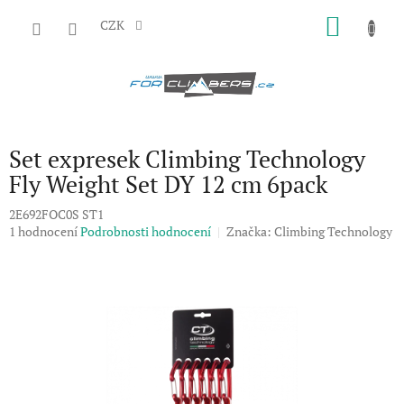
Přejít
NÁKU
na
CZK
obsah
KOŠÍK
Set expresek Climbing Technology
Fly Weight Set DY 12 cm 6pack
2E692FOC0S ST1
Průměrné
1 hodnocení
Podrobnosti hodnocení
Značka:
Climbing Technology
hodnocení
produktu
je
3,0
z
5
hvězdiček.