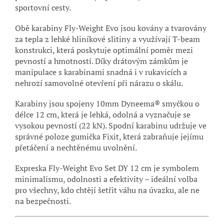
sportovní cesty.
Obě karabiny Fly-Weight Evo jsou kovány a tvarovány
za tepla z lehké hliníkové slitiny a využívají T-beam
konstrukci, která poskytuje optimální poměr mezi
pevností a hmotností. Díky drátovým zámkům je
manipulace s karabinami snadná i v rukavicích a
nehrozí samovolné otevření při nárazu o skálu.
Karabiny jsou spojeny 10mm Dyneema® smyčkou o
délce 12 cm, která je lehká, odolná a vyznačuje se
vysokou pevností (22 kN). Spodní karabinu udržuje ve
správné poloze gumička Fixit, která zabraňuje jejímu
přetáčení a nechtěnému uvolnění.
Expreska Fly-Weight Evo Set DY 12 cm je symbolem
minimalismu, odolnosti a efektivity – ideální volba
pro všechny, kdo chtějí šetřit váhu na úvazku, ale ne
na bezpečnosti.