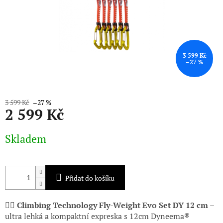
3 599 Kč
–27 %
3 599 Kč
–27 %
2 599 Kč
Měrná
Skladem
cena:
Přidat do košíku
🧗‍♂️
Climbing Technology Fly-Weight Evo Set DY 12 cm
–
ultra lehká a kompaktní expreska s 12cm Dyneema®