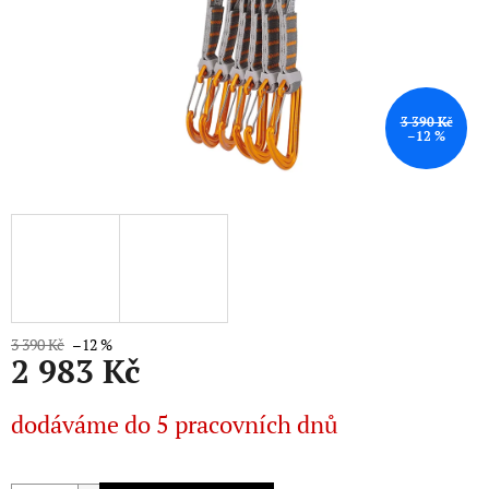
3 390 Kč
–12 %
3 390 Kč
–12 %
2 983 Kč
Měrná
dodáváme do 5 pracovních dnů
cena: