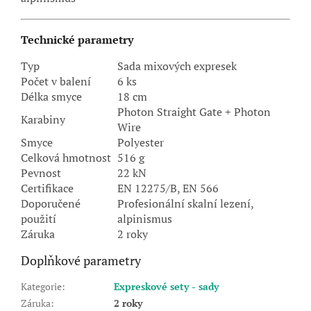
Technické parametry
Typ
Sada mixových expresek
Počet v balení
6 ks
Délka smyce
18 cm
Photon Straight Gate + Photon
Karabiny
Wire
Smyce
Polyester
Celková hmotnost
516 g
Pevnost
22 kN
Certifikace
EN 12275/B, EN 566
Doporučené
Profesionální skalní lezení,
použití
alpinismus
Záruka
2 roky
Doplňkové parametry
Kategorie
:
Expreskové sety - sady
Záruka
:
2 roky