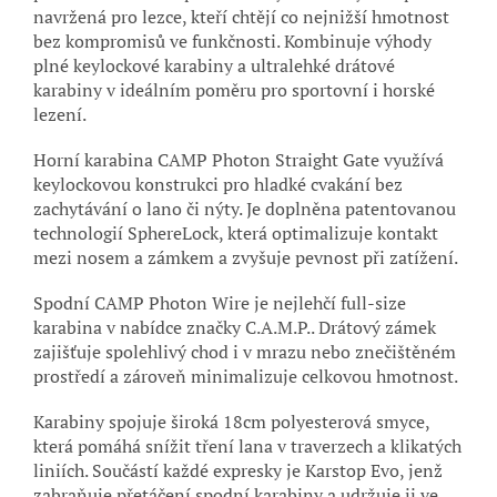
navržená pro lezce, kteří chtějí co nejnižší hmotnost
bez kompromisů ve funkčnosti. Kombinuje výhody
plné keylockové karabiny a ultralehké drátové
karabiny v ideálním poměru pro sportovní i horské
lezení.
Horní karabina CAMP Photon Straight Gate využívá
keylockovou konstrukci pro hladké cvakání bez
zachytávání o lano či nýty. Je doplněna patentovanou
technologií SphereLock, která optimalizuje kontakt
mezi nosem a zámkem a zvyšuje pevnost při zatížení.
Spodní CAMP Photon Wire je nejlehčí full-size
karabina v nabídce značky
C.A.M.P.
. Drátový zámek
zajišťuje spolehlivý chod i v mrazu nebo znečištěném
prostředí a zároveň minimalizuje celkovou hmotnost.
Karabiny spojuje široká 18cm polyesterová smyce,
která pomáhá snížit tření lana v traverzech a klikatých
liniích. Součástí každé expresky je Karstop Evo, jenž
zabraňuje přetáčení spodní karabiny a udržuje ji ve