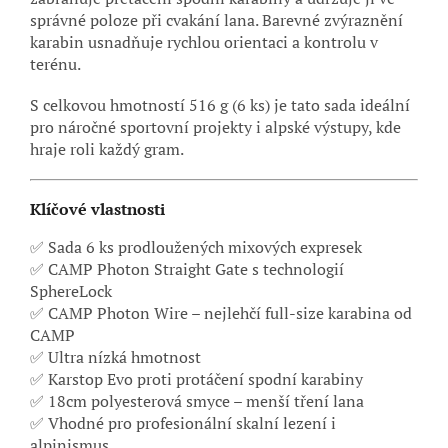
správné poloze při cvakání lana. Barevné zvýraznění
karabin usnadňuje rychlou orientaci a kontrolu v
terénu.
S celkovou hmotností 516 g (6 ks) je tato sada ideální
pro náročné sportovní projekty i alpské výstupy, kde
hraje roli každý gram.
Klíčové vlastnosti
✅ Sada 6 ks prodloužených mixových expresek
✅ CAMP Photon Straight Gate s technologií
SphereLock
✅ CAMP Photon Wire – nejlehčí full-size karabina od
CAMP
✅ Ultra nízká hmotnost
✅ Karstop Evo proti protáčení spodní karabiny
✅ 18cm polyesterová smyce – menší tření lana
✅ Vhodné pro profesionální skalní lezení i
alpinismus