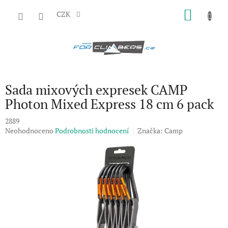
Přejít
NÁKU
na
CZK
obsah
KOŠÍK
Sada mixových expresek CAMP
Photon Mixed Express 18 cm 6 pack
2889
Průměrné
Neohodnoceno
Podrobnosti hodnocení
Značka:
Camp
hodnocení
produktu
je
0,0
z
5
hvězdiček.