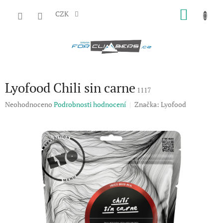
Přejít
NÁKU
na
CZK
obsah
KOŠÍK
Lyofood Chili sin carne
1117
Průměrné
Neohodnoceno
Podrobnosti hodnocení
Značka:
Lyofood
hodnocení
produktu
je
0,0
z
5
hvězdiček.