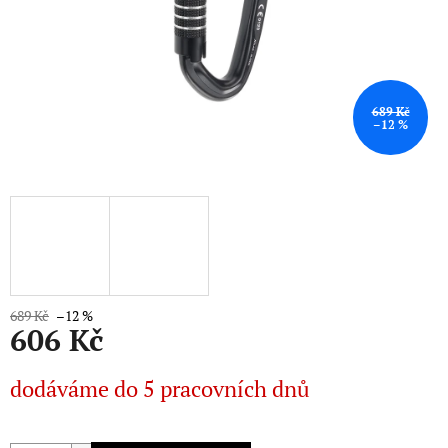
689 Kč
–12 %
689 Kč
–12 %
606 Kč
Měrná
dodáváme do 5 pracovních dnů
cena: