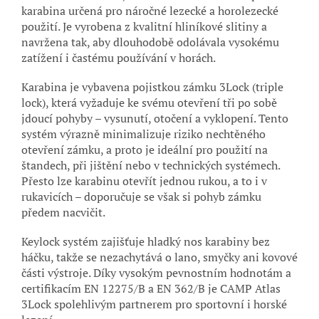
karabina určená pro náročné lezecké a horolezecké
použití. Je vyrobena z kvalitní hliníkové slitiny a
navržena tak, aby dlouhodobě odolávala vysokému
zatížení i častému používání v horách.
Karabina je vybavena pojistkou zámku 3Lock (triple
lock), která vyžaduje ke svému otevření tři po sobě
jdoucí pohyby – vysunutí, otočení a vyklopení. Tento
systém výrazně minimalizuje riziko nechtěného
otevření zámku, a proto je ideální pro použití na
štandech, při jištění nebo v technických systémech.
Přesto lze karabinu otevřít jednou rukou, a to i v
rukavicích – doporučuje se však si pohyb zámku
předem nacvičit.
Keylock systém zajišťuje hladký nos karabiny bez
háčku, takže se nezachytává o lano, smyčky ani kovové
části výstroje. Díky vysokým pevnostním hodnotám a
certifikacím EN 12275/B a EN 362/B je CAMP Atlas
3Lock spolehlivým partnerem pro sportovní i horské