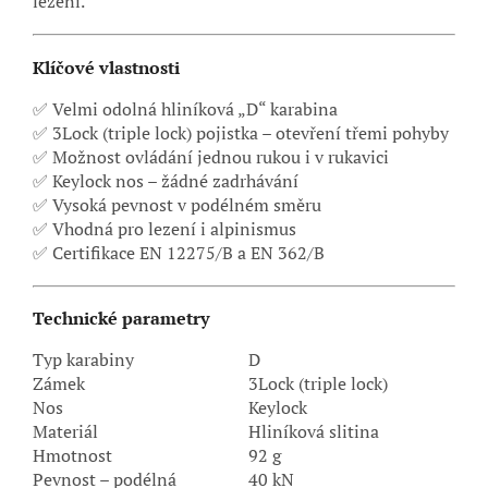
lezení.
Klíčové vlastnosti
✅ Velmi odolná hliníková „D“ karabina
✅ 3Lock (triple lock) pojistka – otevření třemi pohyby
✅ Možnost ovládání jednou rukou i v rukavici
✅ Keylock nos – žádné zadrhávání
✅ Vysoká pevnost v podélném směru
✅ Vhodná pro lezení i alpinismus
✅ Certifikace EN 12275/B a EN 362/B
Technické parametry
Typ karabiny
D
Zámek
3Lock (triple lock)
Nos
Keylock
Materiál
Hliníková slitina
Hmotnost
92 g
Pevnost – podélná
40 kN