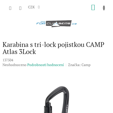
Přejít
NÁKU
na
CZK
obsah
KOŠÍK
Karabina s tri-lock pojistkou CAMP
Atlas 3Lock
137504
Průměrné
Neohodnoceno
Podrobnosti hodnocení
Značka:
Camp
hodnocení
produktu
je
0,0
z
5
hvězdiček.