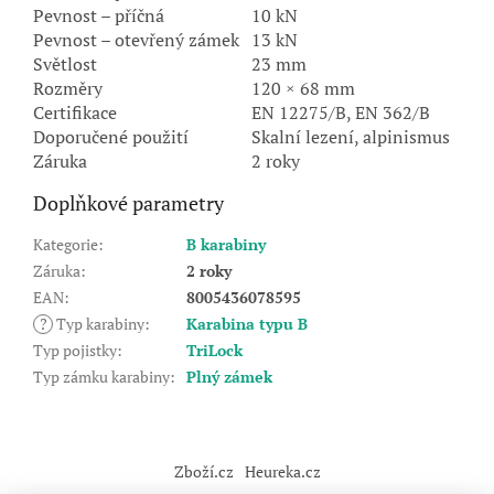
Pevnost – příčná
10 kN
Pevnost – otevřený zámek
13 kN
Světlost
23 mm
Rozměry
120 × 68 mm
Certifikace
EN 12275/B, EN 362/B
Doporučené použití
Skalní lezení, alpinismus
Záruka
2 roky
Doplňkové parametry
Kategorie
:
B karabiny
Záruka
:
2 roky
EAN
:
8005436078595
?
Typ karabiny
:
Karabina typu B
Typ pojistky
:
TriLock
Typ zámku karabiny
:
Plný zámek
Z
á
Zboží.cz
Heureka.cz
p